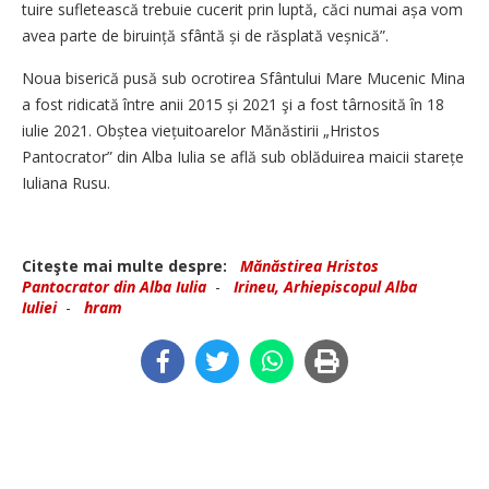
tuire sufletească trebuie cucerit prin luptă, căci numai așa vom
avea parte de biruință sfântă și de răsplată veșnică”.
Noua biserică pusă sub ocrotirea Sfântului Mare Mucenic Mina
a fost ridicată între anii 2015 și 2021 şi a fost târnosită în 18
iulie 2021. Obștea viețuitoarelor Mănăstirii „Hristos
Pantocrator” din Alba Iulia se află sub oblăduirea maicii starețe
Iuliana Rusu.
Citeşte mai multe despre:
Mănăstirea Hristos
Pantocrator din Alba Iulia
-
Irineu, Arhiepiscopul Alba
Iuliei
-
hram