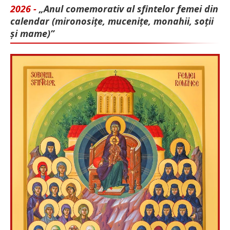
2026 -
„Anul comemorativ al sfintelor femei din
calendar (mironosițe, mu­cenițe, monahii, soții
și mame)”