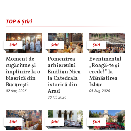
TOP 6 Știri
Știri
Știri
Știri
Moment de
Pomenirea
Evenimentul
rugăciune şi
arhiereului
„Roagă-te și
împlinire la o
Emilian Nica
crede!” la
biserică din
la Catedrala
Mănăstirea
Bucureşti
istorică din
Izbuc
Arad
02 Aug, 2026
05 Aug, 2026
30 Iul, 2026
Știri
Știri
Știri