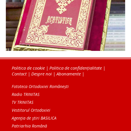
Politica de cookie
|
Politica de confidențialitate
|
Contact
|
Despre noi
|
Abonamente
|
Fototeca Ortodoxiei Românești
Radio TRINITAS
TV TRINITAS
Vestitorul Ortodoxiei
Agenţia de ştiri BASILICA
Patriarhia Română