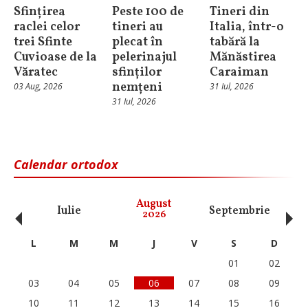
Sfințirea
Peste 100 de
Tineri din
raclei celor
tineri au
Italia, într-o
trei Sfinte
plecat în
tabără la
Cuvioase de la
pelerinajul
Mănăstirea
Văratec
sfinților
Caraiman
nemțeni
03 Aug, 2026
31 Iul, 2026
31 Iul, 2026
Calendar ortodox
‹
›
August
Iulie
Septembrie
O
2026
L
M
M
J
V
S
D
01
02
03
04
05
06
07
08
09
10
11
12
13
14
15
16