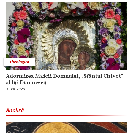
Theologica
Adormirea Maicii Domnului, „Sfântul Chivot”
al lui Dumnezeu
31 Iul, 2026
Analiză