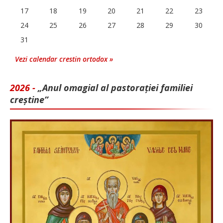
17
18
19
20
21
22
23
24
25
26
27
28
29
30
31
Vezi calendar crestin ortodox »
2026 -
„Anul omagial al pastorației familiei
creștine”