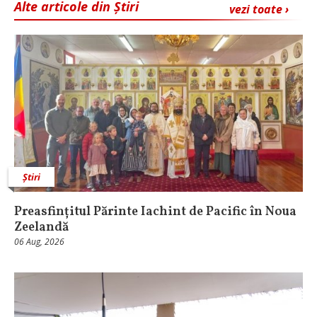
Alte articole din Știri
vezi toate ›
Știri
Preasfințitul Părinte Iachint de Pacific în Noua
Zeelandă
06 Aug, 2026