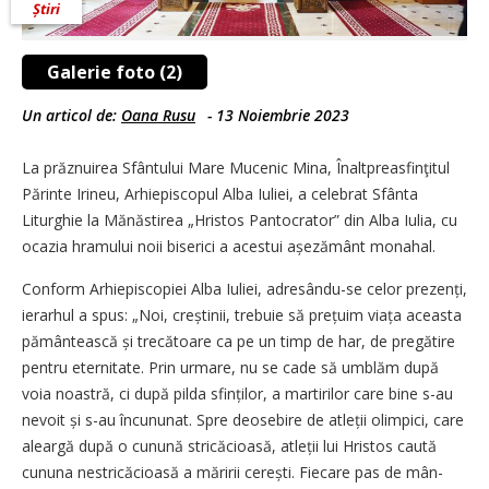
Știri
Galerie foto (2)
Un articol de:
Oana Rusu
-
13 Noiembrie 2023
La prăznuirea Sfântului Mare Mucenic Mina, Înaltprea­sfinţitul
Părinte Irineu, Arhiepiscopul Alba Iuliei, a celebrat Sfânta
Liturghie la Mănăstirea „Hristos Pantocrator” din Alba Iulia, cu
ocazia hramului noii biserici a acestui așezământ monahal.
Conform Arhiepiscopiei Alba Iuliei, adresându-se celor prezenți,
ierarhul a spus: „Noi, creștinii, trebuie să prețuim viața aceasta
pământească și trecătoare ca pe un timp de har, de pregătire
pentru eternitate. Prin urmare, nu se cade să umblăm după
voia noastră, ci după pilda sfinților, a martirilor care bine s-au
nevoit și s-au încununat. Spre deosebire de atleții olimpici, care
aleargă după o cunună stricăcioasă, atleții lui Hristos caută
cununa nestricăcioasă a măririi cerești. Fiecare pas de mân­