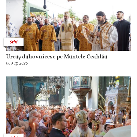
Știri
Urcuş duhovnicesc pe Muntele Ceahlău
06 Aug, 2026