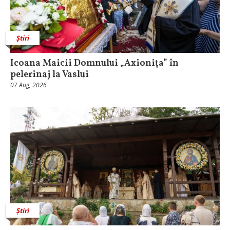
Știri
Icoana Maicii Domnului „Axionița” în
pelerinaj la Vaslui
07 Aug, 2026
Știri