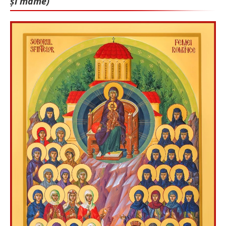
și mame)”