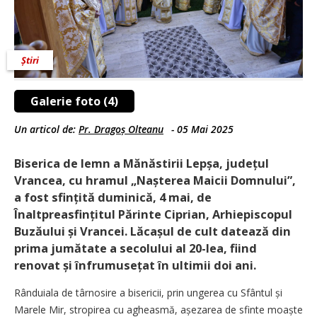
Știri
Galerie foto (4)
Un articol de:
Pr. Dragoș Olteanu
-
05 Mai 2025
Biserica de lemn a Mănăstirii Lepșa, județul
Vrancea, cu hramul „Nașterea Maicii Domnului”,
a fost sfințită duminică, 4 mai, de
Înaltpreasfințitul Părinte Ciprian, Arhiepiscopul
Buzăului și Vrancei. Lăcașul de cult datează din
prima jumătate a secolului al 20-lea, fiind
renovat și înfrumu­sețat în ultimii doi ani.
Rânduiala de târnosire a bisericii, prin ungerea cu Sfântul și
Marele Mir, stropirea cu agheasmă, așezarea de sfinte moaște