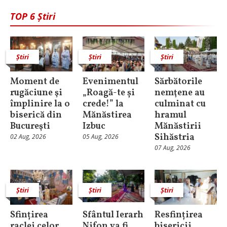
TOP 6 Știri
Știri
Știri
Știri
Moment de
Evenimentul
Sărbătorile
rugăciune şi
„Roagă-te și
nemţene au
împlinire la o
crede!” la
culminat cu
biserică din
Mănăstirea
hramul
Bucureşti
Izbuc
Mănăstirii
Sihăstria
02 Aug, 2026
05 Aug, 2026
07 Aug, 2026
Știri
Știri
Știri
Sfințirea
Sfântul Ierarh
Resfințirea
raclei celor
Nifon va fi
bisericii