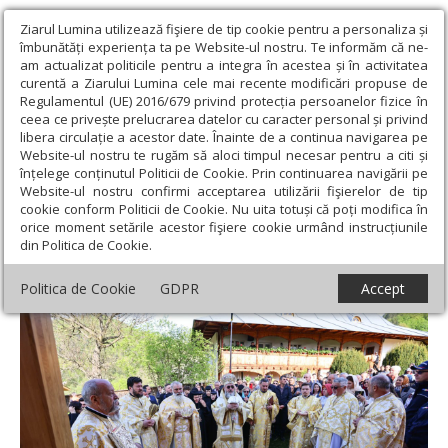
Ziarul Lumina utilizează fişiere de tip cookie pentru a personaliza și
îmbunătăți experiența ta pe Website-ul nostru. Te informăm că ne-
am actualizat politicile pentru a integra în acestea și în activitatea
curentă a Ziarului Lumina cele mai recente modificări propuse de
Regulamentul (UE) 2016/679 privind protecția persoanelor fizice în
ceea ce privește prelucrarea datelor cu caracter personal și privind
libera circulație a acestor date. Înainte de a continua navigarea pe
Website-ul nostru te rugăm să aloci timpul necesar pentru a citi și
Ziarul Lumina
›
Actualitate religioasă
›
Știri
›
Sfințirea bisericii
înțelege conținutul Politicii de Cookie. Prin continuarea navigării pe
de lemn a mănăstirii vrâncene Lepșa
Website-ul nostru confirmi acceptarea utilizării fişierelor de tip
cookie conform Politicii de Cookie. Nu uita totuși că poți modifica în
Sfințirea bisericii de lemn a mănăstirii
orice moment setările acestor fişiere cookie urmând instrucțiunile
din Politica de Cookie.
vrâncene Lepșa
Politica de Cookie
GDPR
Accept