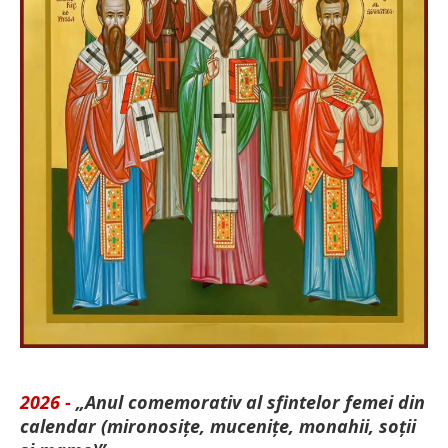
2026 -
„Anul comemorativ al sfintelor femei din
calendar (mironosițe, mu­cenițe, monahii, soții