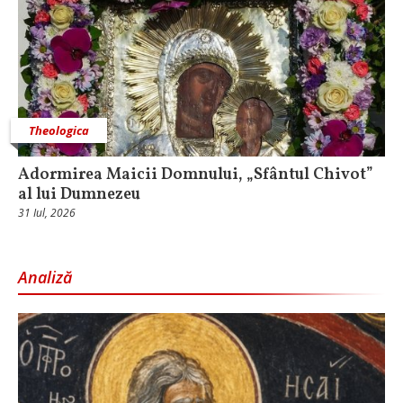
Theologica
Adormirea Maicii Domnului, „Sfântul Chivot”
al lui Dumnezeu
31 Iul, 2026
Analiză