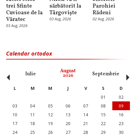
trei Sfinte
sărbătorit la
Parohiei
Cuvioase de la
Târgoviște
Rădeni
Văratec
03 Aug, 2026
02 Aug, 2026
03 Aug, 2026
Calendar ortodox
‹
›
August
Iulie
Septembrie
O
2026
L
M
M
J
V
S
D
01
02
03
04
05
06
07
08
09
10
11
12
13
14
15
16
17
18
19
20
21
22
23
24
25
26
27
28
29
30