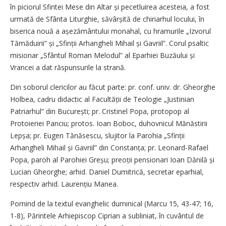
în piciorul Sfintei Mese din Altar și pecetluirea acesteia, a fost
urmată de Sfânta Li­turghie, săvârșită de chiriarhul locului, în
biserica nouă a așeză­mân­tului monahal, cu hramurile „Izvorul
Tămăduirii” și „Sfinții Arhangheli Mihail și Gavriil”. Corul psaltic
misionar „Sfântul Roman Melodul” al Eparhiei Buzăului și
Vrancei a dat răspunsurile la strană.
Din soborul clericilor au făcut parte: pr. conf. univ. dr. Gheorghe
Holbea, cadru didactic al Facultății de Teologie „Justinian
Patriarhul” din București; pr. Cristinel Popa, protopop al
Protoieriei Panciu; protos. Ioan Boboc, duhovnicul Mănăstirii
Lepșa; pr. Eugen Tănăsescu, slujitor la Parohia „Sfinții
Arhangheli Mihail și Gavriil” din Constanța; pr. Leonard-Rafael
Popa, paroh al Parohiei Greșu; preoții pensionari Ioan Dănilă și
Lucian Gheorghe; arhid. Daniel Dumitrică, secretar eparhial,
respectiv arhid. Laurențiu Manea.
Pornind de la textul evanghelic duminical (Marcu 15, 43-47; 16,
1-8), Părintele Arhiepiscop Ciprian a subliniat, în cuvântul de