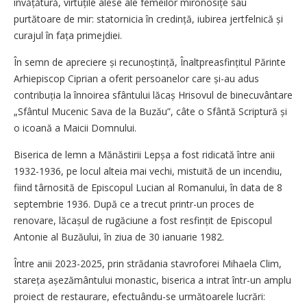
învățătură, virtuțile alese ale femeilor mirono­sițe sau
purtătoare de mir: statornicia în credință, iubirea jertfelnică și
curajul în fața primejdiei.
În semn de apreciere și recunoș­tință, Înaltpreasfințitul Părinte
Arhiepiscop Ciprian a oferit persoanelor care și-au adus
contribuția la înnoirea sfântului lăcaș Hrisovul de binecuvântare
„Sfântul Mucenic Sava de la Buzău”, câte o Sfântă Scriptură și
o icoană a Maicii Domnului.
Biserica de lemn a Mănăstirii Lepșa a fost ridicată între anii
1932-1936, pe locul alteia mai vechi, mistuită de un incendiu,
fiind târnosită de Episcopul Lucian al Romanului, în data de 8
septembrie 1936. După ce a trecut printr-un proces de
renovare, lăcașul de rugăciune a fost resfințit de Episcopul
Antonie al Buzăului, în ziua de 30 ianuarie 1982.
Între anii 2023-2025, prin strădania stavroforei Mihaela Clim,
stareța așezământului monastic, biserica a intrat într-un amplu
proiect de restaurare, efectuându-se următoarele lucrări: