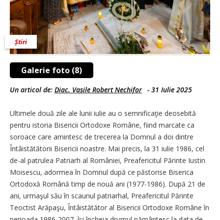
Știri
Galerie foto (8)
Un articol de:
Diac. Vasile Robert Nechifor
-
31 Iulie 2025
Ultimele două zile ale lunii iulie au o semnificaţie deosebită
pentru istoria Bisericii Ortodoxe Române, fiind marcate ca
soroace care amintesc de trecerea la Domnul a doi dintre
Întâistătătorii Bisericii noastre. Mai precis, la 31 iulie 1986, cel
de-al patrulea Patriarh al României, Preafericitul Părinte Iustin
Moisescu, adormea în Domnul după ce păstorise Biserica
Ortodoxă Română timp de nouă ani (1977-1986). După 21 de
ani, urmaşul său în scaunul patriarhal, Preafericitul Părinte
Teoctist Arăpaşu, Întâistătător al Bisericii Ortodoxe Române în
perioada 1986-2007, îşi încheia drumul pământesc la data de