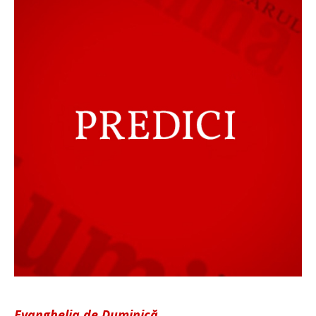
Evanghelia de Duminică