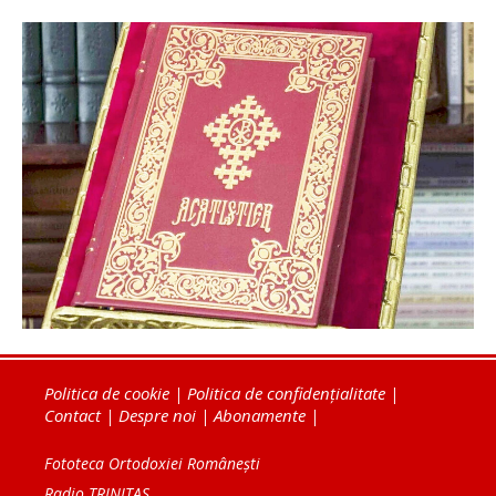
Politica de cookie
|
Politica de confidențialitate
|
Contact
|
Despre noi
|
Abonamente
|
Fototeca Ortodoxiei Românești
Radio TRINITAS