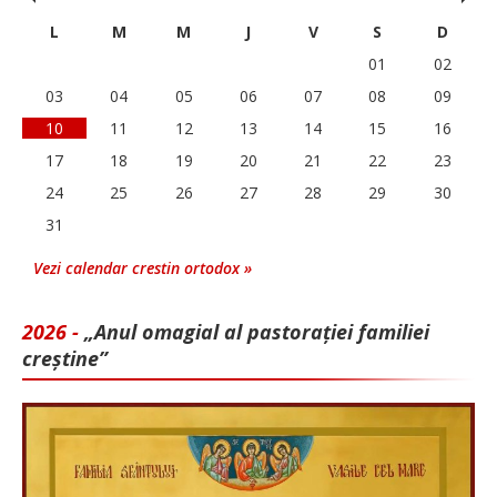
L
M
M
J
V
S
D
01
02
03
04
05
06
07
08
09
10
11
12
13
14
15
16
17
18
19
20
21
22
23
24
25
26
27
28
29
30
31
Vezi calendar crestin ortodox »
2026 -
„Anul omagial al pastorației familiei
creștine”