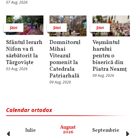
07 Aug, 2026
Știri
Știri
Știri
Sfântul Ierarh
Domnitorul
Veșmântul
Nifon va fi
Mihai
harului
sărbătorit la
Viteazul
pentru o
Târgoviște
pomenit la
biserică din
Catedrala
Piatra Neamţ
03 Aug, 2026
Patriarhală
09 Aug, 2026
09 Aug, 2026
Calendar ortodox
‹
›
August
Iulie
Septembrie
O
2026