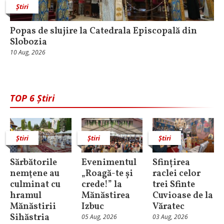
Știri
Popas de slujire la Catedrala Episcopală din
Slobozia
10 Aug, 2026
TOP 6 Știri
Știri
Știri
Știri
Sărbătorile
Evenimentul
Sfințirea
nemţene au
„Roagă-te și
raclei celor
culminat cu
crede!” la
trei Sfinte
hramul
Mănăstirea
Cuvioase de la
Mănăstirii
Izbuc
Văratec
Sihăstria
05 Aug, 2026
03 Aug, 2026