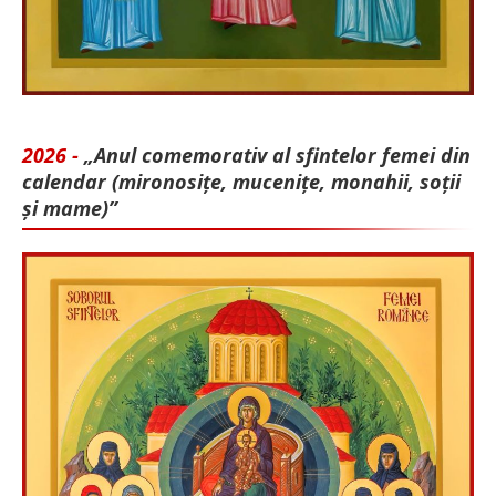
2026 -
„Anul comemorativ al sfintelor femei din
calendar (mironosițe, mu­cenițe, monahii, soții
și mame)”