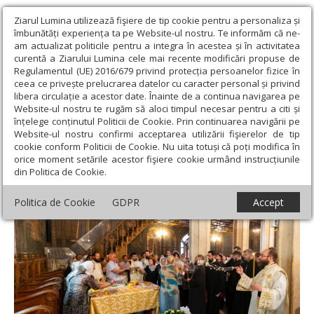
Ziarul Lumina utilizează fişiere de tip cookie pentru a personaliza și
îmbunătăți experiența ta pe Website-ul nostru. Te informăm că ne-
am actualizat politicile pentru a integra în acestea și în activitatea
curentă a Ziarului Lumina cele mai recente modificări propuse de
Regulamentul (UE) 2016/679 privind protecția persoanelor fizice în
ceea ce privește prelucrarea datelor cu caracter personal și privind
libera circulație a acestor date. Înainte de a continua navigarea pe
Website-ul nostru te rugăm să aloci timpul necesar pentru a citi și
Ziarul Lumina
›
Actualitate religioasă
›
Știri
›
Slujbă de pomenire
înțelege conținutul Politicii de Cookie. Prin continuarea navigării pe
pentru doi Patriarhi ai României la Catedrala Patriarhală
Website-ul nostru confirmi acceptarea utilizării fişierelor de tip
cookie conform Politicii de Cookie. Nu uita totuși că poți modifica în
Slujbă de pomenire pentru doi Patriarhi ai
orice moment setările acestor fişiere cookie urmând instrucțiunile
din Politica de Cookie.
României la Catedrala Patriarhală
Politica de Cookie
GDPR
Accept