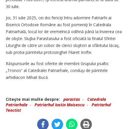
30 iulie.
Joi, 31 iulie 2025, cei doi fericiţi întru adormire Patriarhi ai
Bisericii Ortodoxe Române au fost pomeniţi în Catedrala
Patriarhală, locul lor de vremelnică odihnă până la învierea cea
de obşte. Slujba Parastasului a fost oficiată la finalul Sfintei
Liturghii de către un sobor de clerici slujitori ai sfântului lăcaş,
sub protia părintelui protosinghel Filaret Irofte.
Răspunsurile au fost oferite de membrii Grupului psaltic
„Tronos” al Catedralei Patriarhale, conduşi de părintele
arhidiacon Mihail Bucă.
Citeşte mai multe despre:
parastas
-
Catedrala
Patriarhala
-
Patriarhul Iustin Moisescu
-
Patriarhul
Teoctist