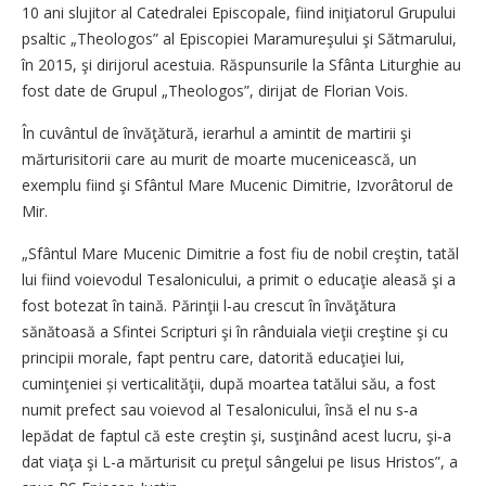
10 ani slujitor al Catedralei Episcopale, fiind iniţiatorul Grupului
psaltic „Theologos” al Episcopiei Maramureşului şi Sătmarului,
în 2015, şi dirijorul acestuia. Răspunsurile la Sfânta Liturghie au
fost date de Grupul „Theologos”, dirijat de Florian Vois.
În cuvântul de învăţătură, ierarhul a amintit de martirii şi
mărturisitorii care au murit de moarte mucenicească, un
exemplu fiind şi Sfântul Mare Mucenic Dimitrie, Izvorâtorul de
Mir.
„Sfântul Mare Mucenic Dimitrie a fost fiu de nobil creştin, tatăl
lui fiind voievodul Tesalonicului, a primit o educaţie aleasă şi a
fost botezat în taină. Părinţii l‑au crescut în învăţătura
sănătoasă a Sfintei Scripturi şi în rânduiala vieţii creştine şi cu
principii morale, fapt pentru care, datorită educaţiei lui,
cuminţeniei și verticalităţii, după moartea tatălui său, a fost
numit prefect sau voievod al Tesalonicului, însă el nu s‑a
lepădat de faptul că este creştin şi, susţinând acest lucru, şi‑a
dat viaţa şi L-a mărturisit cu preţul sângelui pe Iisus Hristos”, a