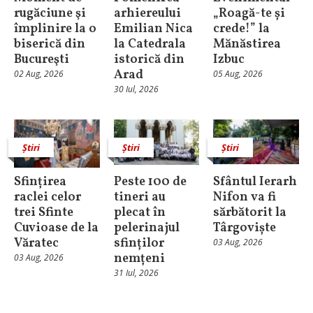
rugăciune şi
arhiereului
„Roagă-te și
împlinire la o
Emilian Nica
crede!” la
biserică din
la Catedrala
Mănăstirea
Bucureşti
istorică din
Izbuc
Arad
02 Aug, 2026
05 Aug, 2026
30 Iul, 2026
Știri
Știri
Știri
Sfințirea
Peste 100 de
Sfântul Ierarh
raclei celor
tineri au
Nifon va fi
trei Sfinte
plecat în
sărbătorit la
Cuvioase de la
pelerinajul
Târgoviște
Văratec
sfinților
03 Aug, 2026
nemțeni
03 Aug, 2026
31 Iul, 2026