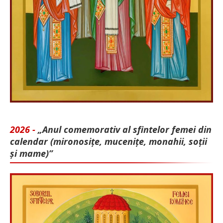
2026 -
„Anul comemorativ al sfintelor femei din
calendar (mironosițe, mu­cenițe, monahii, soții
și mame)”