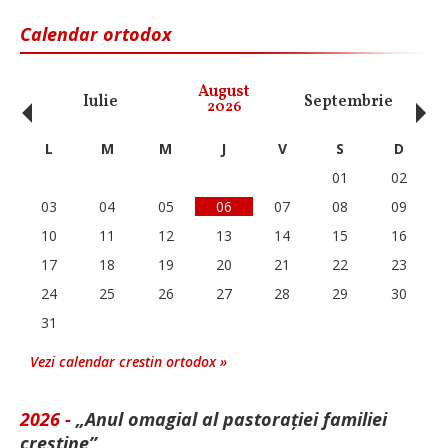
Calendar ortodox
‹
›
August
Iulie
Septembrie
O
2026
L
M
M
J
V
S
D
01
02
03
04
05
06
07
08
09
10
11
12
13
14
15
16
17
18
19
20
21
22
23
24
25
26
27
28
29
30
31
Vezi calendar crestin ortodox »
2026 -
„Anul omagial al pastorației familiei
creștine”