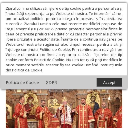
Ziarul Lumina utilizează fişiere de tip cookie pentru a personaliza și
îmbunătăți experiența ta pe Website-ul nostru. Te informăm că ne-
am actualizat politicile pentru a integra în acestea și în activitatea
curentă a Ziarului Lumina cele mai recente modificări propuse de
Regulamentul (UE) 2016/679 privind protecția persoanelor fizice în
ceea ce privește prelucrarea datelor cu caracter personal și privind
libera circulație a acestor date. Înainte de a continua navigarea pe
Website-ul nostru te rugăm să aloci timpul necesar pentru a citi și
Ziarul Lumina
›
Actualitate religioasă
›
Știri
›
Slujire arhierească
înțelege conținutul Politicii de Cookie. Prin continuarea navigării pe
la Baia Mare
Website-ul nostru confirmi acceptarea utilizării fişierelor de tip
cookie conform Politicii de Cookie. Nu uita totuși că poți modifica în
Slujire arhierească la Baia Mare
orice moment setările acestor fişiere cookie urmând instrucțiunile
din Politica de Cookie.
Politica de Cookie
GDPR
Accept