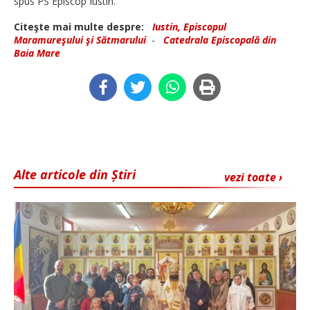
spus PS Episcop Iustin.
Citeşte mai multe despre:
Iustin, Episcopul
Maramureşului şi Sătmarului
-
Catedrala Episcopală din
Baia Mare
Alte articole din Știri
vezi toate ›