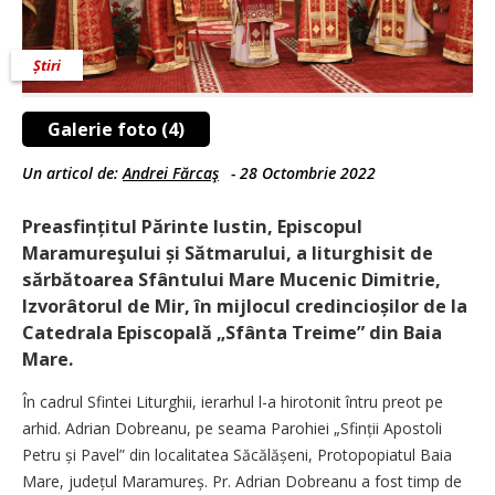
Știri
Galerie foto (4)
Un articol de:
Andrei Fărcaş
-
28 Octombrie 2022
Preasfințitul Părinte Iustin, Episcopul
Maramureşului și Sătmarului, a liturghisit de
sărbătoarea Sfântului Mare Mucenic Dimitrie,
Izvorâtorul de Mir, în mijlocul credincioșilor de la
Catedrala Episcopală „Sfânta Treime” din Baia
Mare.
În cadrul Sfintei Liturghii, ierarhul l-a hirotonit întru preot pe
arhid. Adrian Dobreanu, pe seama Parohiei „Sfinții Apostoli
Petru și Pavel” din localitatea Săcălășeni, Protopopiatul Baia
Mare, județul Maramureș. Pr. Adrian Dobreanu a fost timp de