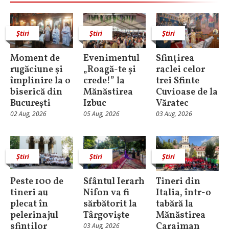
Știri
Știri
Știri
Moment de
Evenimentul
Sfințirea
rugăciune şi
„Roagă-te și
raclei celor
împlinire la o
crede!” la
trei Sfinte
biserică din
Mănăstirea
Cuvioase de la
Bucureşti
Izbuc
Văratec
02 Aug, 2026
05 Aug, 2026
03 Aug, 2026
Știri
Știri
Știri
Peste 100 de
Sfântul Ierarh
Tineri din
tineri au
Nifon va fi
Italia, într-o
plecat în
sărbătorit la
tabără la
pelerinajul
Târgoviște
Mănăstirea
sfinților
Caraiman
03 Aug, 2026