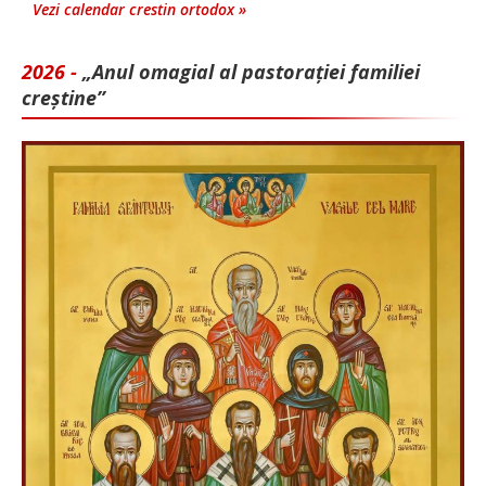
Vezi calendar crestin ortodox »
2026 -
„Anul omagial al pastorației familiei
creștine”