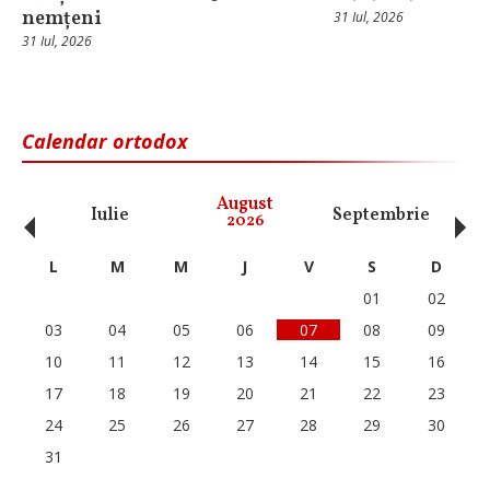
nemțeni
31 Iul, 2026
31 Iul, 2026
Calendar ortodox
‹
›
August
Iulie
Septembrie
O
2026
L
M
M
J
V
S
D
01
02
03
04
05
06
07
08
09
10
11
12
13
14
15
16
17
18
19
20
21
22
23
24
25
26
27
28
29
30
31