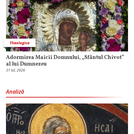
Theologica
Adormirea Maicii Domnului, „Sfântul Chivot”
al lui Dumnezeu
31 Iul, 2026
Analiză