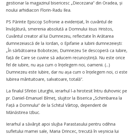
gestionar la magazinul bisericesc „Diecezana” din Oradea, și
noului arhidiacon Florin-Radu Ilea.
PS Părinte Episcop Sofronie a evidențiat, în cuvântul de
învăţătură, smerenia absolută a Domnului Iisus Hristos,
Cuvântul creator al lui Dumnezeu, reflectate în Arătarea
dumnezeiască de la Iordan, o Epifanie a Iubirii dumnezeiești:
„În sărbătoarea Bobotezei, Dumnezeu Se descoperă ca Iubire,
față de Care se cuvine să aducem recunoștință. Nu este orice
fel de iubire, nu așa cum o înțelegem noi, oamenii. (...)
Dumnezeu este Iubire, dar nu așa cum o înțelegem noi, ci este
Iubirea mântuitoare, salvatoare, totală”.
La finalul Sfintei Liturghii, ierarhul l-a hirotesit întru duhovnic pe
pr. Daniel-Emanuel Bîrneț, slujitor la Biserica „Schimbarea la
Față a Domnului” de la Schitul Vârtop, dependent de
Mănăstirea Izbuc.
Ierarhul a săvârşit apoi slujba Parastasului pentru odihna
sufletului mamei sale, Maria Drincec, trecută în veșnicia lui