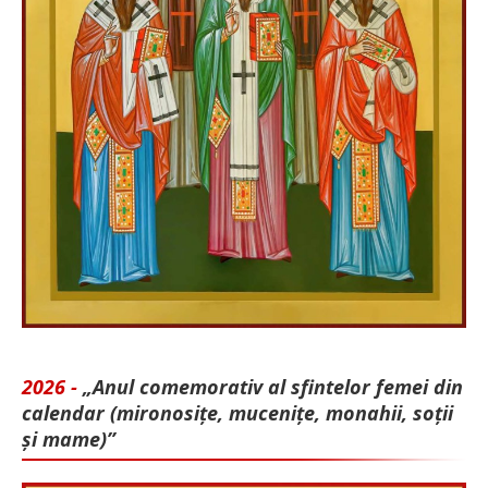
2026 -
„Anul comemorativ al sfintelor femei din
calendar (mironosițe, mu­cenițe, monahii, soții
și mame)”