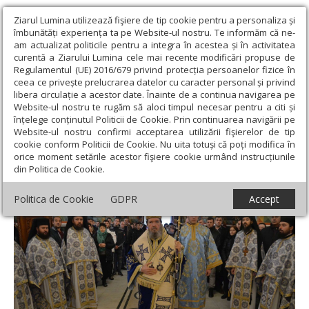
Ziarul Lumina utilizează fişiere de tip cookie pentru a personaliza și
îmbunătăți experiența ta pe Website-ul nostru. Te informăm că ne-
am actualizat politicile pentru a integra în acestea și în activitatea
curentă a Ziarului Lumina cele mai recente modificări propuse de
Regulamentul (UE) 2016/679 privind protecția persoanelor fizice în
ceea ce privește prelucrarea datelor cu caracter personal și privind
libera circulație a acestor date. Înainte de a continua navigarea pe
Website-ul nostru te rugăm să aloci timpul necesar pentru a citi și
Ziarul Lumina
›
Actualitate religioasă
›
Știri
›
Slujiri arhiereşti în
înțelege conținutul Politicii de Cookie. Prin continuarea navigării pe
Episcopia Oradiei
Website-ul nostru confirmi acceptarea utilizării fişierelor de tip
cookie conform Politicii de Cookie. Nu uita totuși că poți modifica în
Slujiri arhiereşti în Episcopia Oradiei
orice moment setările acestor fişiere cookie urmând instrucțiunile
din Politica de Cookie.
Politica de Cookie
GDPR
Accept