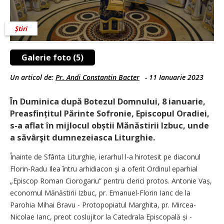
Știri
Galerie foto (5)
Un articol de:
Pr. Andi Constantin Bacter
-
11 Ianuarie 2023
În Duminica după Botezul Domnului, 8 ianuarie,
Preasfințitul Părinte Sofronie, Episcopul Oradiei,
s-a aflat în mijlocul obștii Mănăstirii Izbuc, unde
a săvârşit dumnezeiasca Liturghie.
Înainte de Sfânta Liturghie, ierarhul l-a hirotesit pe diaconul
Florin-Radu Ilea întru ­arhidiacon şi a oferit Ordinul eparhial
„Episcop Roman Ciorogariu” pentru clerici protos. Antonie Vaș,
economul Mănăstirii Izbuc, pr. Ema­nuel-Florin Ianc de la
Parohia Mihai Bravu - Protopopiatul Marghita, pr. Mircea-
Nicolae Ianc, preot coslujitor la Catedrala Episcopală și ­