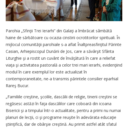
Parohia „Sfinţii Trei Ierarhi” din Galaţi a îmbrăcat sâmbătă
haine de sărbătoare cu ocazia cinstirii ocrotitorilor spirituali. În
mijlocul comunităţii parohiale s-a aflat Înaltpreasfinţitul Părinte
Casian, Arhiepiscopul Dunării de Jos, care a săvârşit Sfânta
Liturghie şi a rostit un cuvânt de învăţătură în care a reliefat
viaţa şi activitatea pastorală a celor trei mari ierarhi, evidenţiind
modul în care exemplul lor este actualizat în
contemporaneitate, ne-a transmis părintele consilier eparhial
Rareş Bucur.
„Familiile creştine, şcolile, dascălii de religie, tinerii creştini se
regăsesc astăzi în faţa dascălilor care coboară din icoana
Bisericii şi a timpului într-o actualitate, pentru a primi nu numai
planuri de lecţii, ci şi programe reuşite în adevărata educaţie
ştiinţifică, dar de obârşie creştină. Au primit astfel atât sfatul