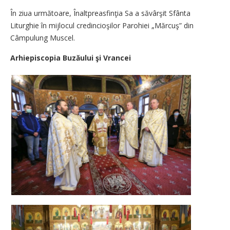
În ziua următoare, Înaltprea­sfinţia Sa a săvârşit Sfânta
Liturghie în mijlocul credincioşilor Parohiei „Mărcuş” din
Câmpulung Muscel.
Arhiepiscopia Buzăului şi Vrancei