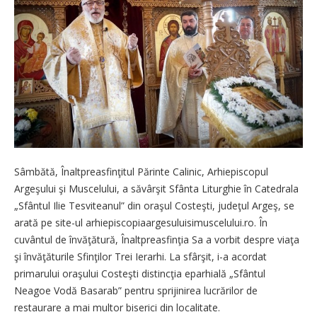
Sâmbătă, Înaltpreasfinţitul Părinte Calinic, Arhiepiscopul
Argeşului şi Muscelului, a săvârşit Sfânta Liturghie în Catedrala
„Sfântul Ilie Tesviteanul” din oraşul Costeşti, judeţul Argeş, se
arată pe site-ul arhiepiscopiaargesuluisimuscelului.ro. În
cuvântul de învăţătură, Înaltpreasfinţia Sa a vorbit despre viaţa
şi învăţăturile Sfinţilor Trei Ierarhi. La sfârşit, i-a acordat
primarului oraşului Costeşti distincţia eparhială „Sfântul
Neagoe Vodă Basarab” pentru sprijinirea lucrărilor de
restaurare a mai multor biserici din localitate.