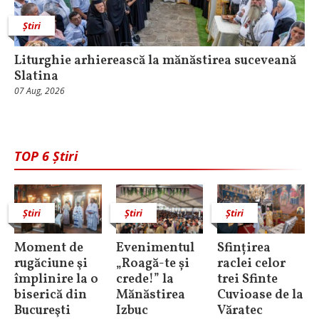
Știri
Liturghie arhierească la mănăstirea suceveană
Slatina
07 Aug, 2026
TOP 6 Știri
Știri
Știri
Știri
Moment de
Evenimentul
Sfințirea
rugăciune şi
„Roagă-te și
raclei celor
împlinire la o
crede!” la
trei Sfinte
biserică din
Mănăstirea
Cuvioase de la
Bucureşti
Izbuc
Văratec