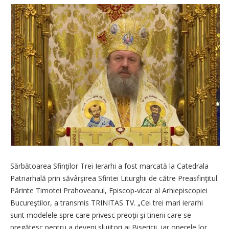
Sărbătoarea Sfinţilor Trei Ierarhi a fost marcată la Catedrala
Patriarhală prin săvârşirea Sfintei Liturghii de către Preasfinţitul
Părinte Timotei Prahoveanul, Episcop-vicar al Arhiepiscopiei
Bucureştilor, a transmis TRINITAS TV. „Cei trei mari ierarhi
sunt modelele spre care privesc preoţii şi tinerii care se
pregătesc pentru a deveni slujitori ai Bisericii, iar operele lor