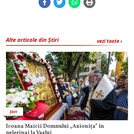
Alte articole din Știri
vezi toate ›
Știri
Icoana Maicii Domnului „Axionița” în
pelerinaj la Vaslui