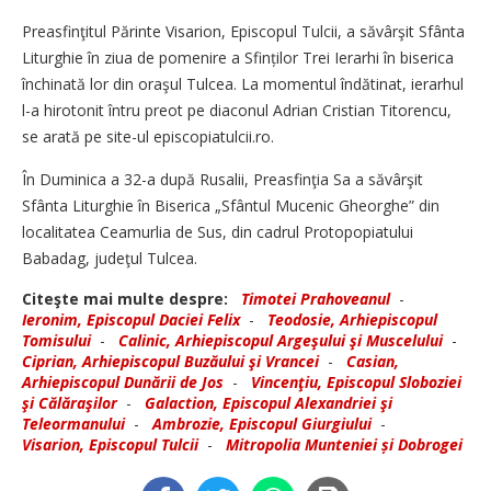
Preasfinţitul Părinte Visarion, Episcopul Tulcii, a săvârşit Sfânta
Liturghie în ziua de pomenire a Sfinților Trei Ierarhi în biserica
închinată lor din oraşul Tulcea. La momentul îndătinat, ierarhul
l-a hirotonit întru preot pe diaconul Adrian Cristian Titorencu,
se arată pe site-ul episcopiatulcii.ro.
În Duminica a 32-a după Rusalii, Preasfinţia Sa a săvârşit
Sfânta Liturghie în Biserica „Sfântul Mucenic Gheorghe” din
localitatea Ceamurlia de Sus, din cadrul Protopopiatului
Babadag, judeţul Tulcea.
Citeşte mai multe despre:
Timotei Prahoveanul
-
Ieronim, Episcopul Daciei Felix
-
Teodosie, Arhiepiscopul
Tomisului
-
Calinic, Arhiepiscopul Argeşului şi Muscelului
-
Ciprian, Arhiepiscopul Buzăului şi Vrancei
-
Casian,
Arhiepiscopul Dunării de Jos
-
Vincenţiu, Episcopul Sloboziei
şi Călăraşilor
-
Galaction, Episcopul Alexandriei şi
Teleormanului
-
Ambrozie, Episcopul Giurgiului
-
Visarion, Episcopul Tulcii
-
Mitropolia Munteniei și Dobrogei