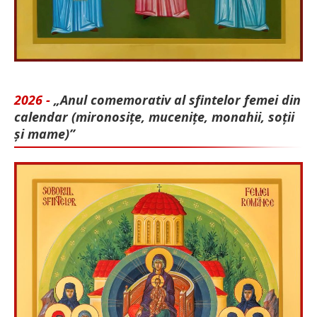
2026 -
„Anul comemorativ al sfintelor femei din
calendar (mironosițe, mu­cenițe, monahii, soții
și mame)”