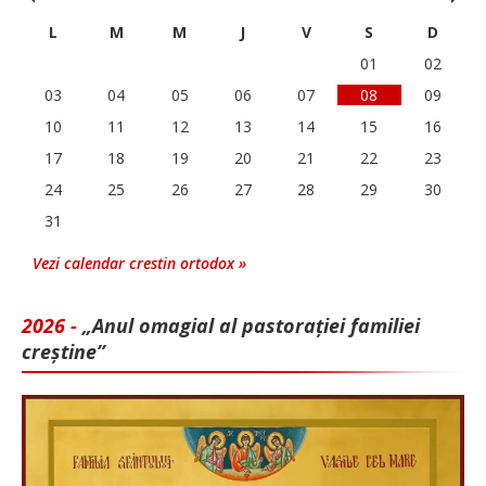
L
M
M
J
V
S
D
01
02
03
04
05
06
07
08
09
10
11
12
13
14
15
16
17
18
19
20
21
22
23
24
25
26
27
28
29
30
31
Vezi calendar crestin ortodox »
2026 -
„Anul omagial al pastorației familiei
creștine”