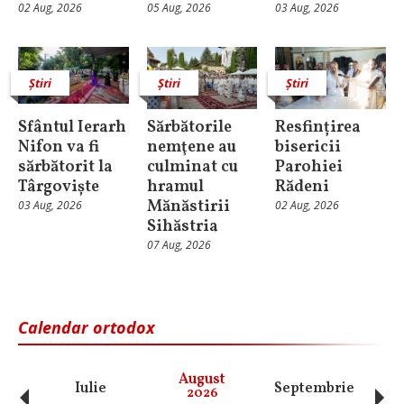
02 Aug, 2026
05 Aug, 2026
03 Aug, 2026
Știri
Știri
Știri
Sfântul Ierarh
Sărbătorile
Resfințirea
Nifon va fi
nemţene au
bisericii
sărbătorit la
culminat cu
Parohiei
Târgoviște
hramul
Rădeni
Mănăstirii
03 Aug, 2026
02 Aug, 2026
Sihăstria
07 Aug, 2026
Calendar ortodox
‹
›
August
Iulie
Septembrie
O
2026