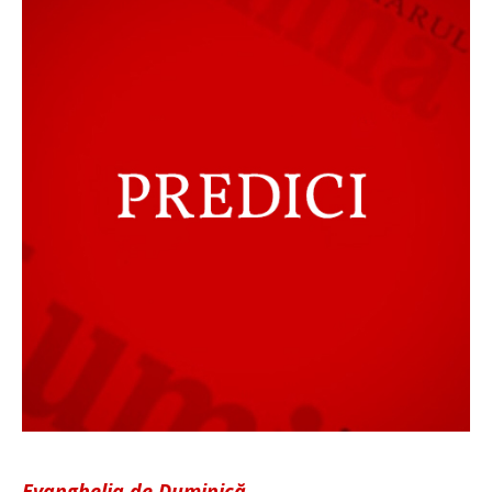
Evanghelia de Duminică