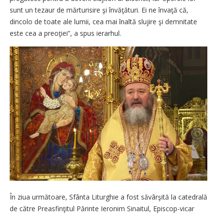
sunt un tezaur de mărturisire şi învăţături. Ei ne învaţă că,
dincolo de toate ale lumii, cea mai înaltă slujire şi demnitate
este cea a preoţiei”, a spus ierarhul.
În ziua următoare, Sfânta Liturghie a fost săvârşită la catedrală
de către Preasfinţitul Părinte Ieronim Sinaitul, Episcop-vicar