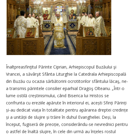
Înaltpreasfinţitul Părinte Ciprian, Arhiepiscopul Buzăului şi
Vrancei, a săvârşit Sfânta Liturghie la Catedrala Arhiepiscopală
din Buzău cu ocazia sărbătoririi ocrotitorilor sfântului lăcaş, ne-
a transmis părintele consilier eparhial Dragoş Olteanu. „Într-o
lume ostilă crești­nismului, când Biserica lui Hristos se
confrunta cu ereziile apărute în interiorul ei, acești Sfinți Părinți
și-au dedicat viața în totalitate pentru apărarea dreptei credințe
și a unității de slujire și trăire în duhul Evangheliei. Deși, la
început, fugiseră de preoție, considerându-se nevrednici pentru
o astfel de înaltă slujire, în cele din urmă au înțeles rostul