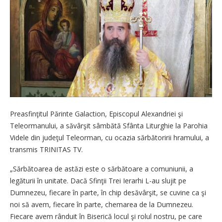
Preasfinţitul Părinte Galaction, Episcopul Alexandriei şi
Teleormanului, a săvârşit sâmbătă Sfânta Liturghie la Parohia
Videle din judeţul Teleorman, cu ocazia sărbătoririi hramului, a
transmis TRINITAS TV.
„Sărbătoarea de astăzi este o sărbătoare a comuniunii, a
legăturii în unitate. Dacă Sfinţii Trei Ierarhi L-au slujit pe
Dumnezeu, fiecare în parte, în chip desăvârşit, se cuvine ca şi
noi să avem, fiecare în parte, chemarea de la Dumnezeu.
Fiecare avem rânduit în Biserică locul şi rolul nostru, pe care