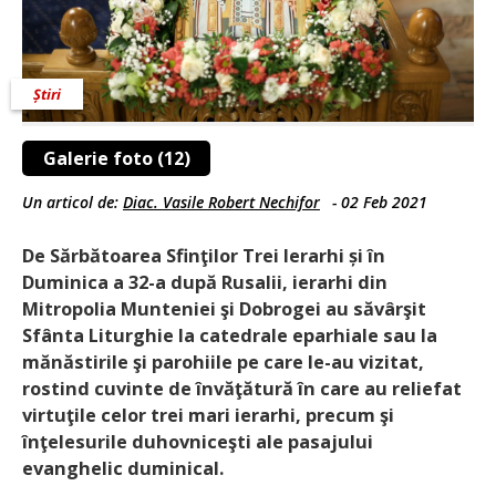
Știri
Galerie foto (12)
Un articol de:
Diac. Vasile Robert Nechifor
-
02 Feb 2021
De Sărbătoarea Sfinţilor Trei Ierarhi și în
Duminica a 32-a după Rusalii, ierarhi din
Mitropolia Munteniei şi Dobrogei au săvârşit
Sfânta Liturghie la catedrale eparhiale sau la
mănăstirile şi parohiile pe care le-au vizitat,
rostind cuvinte de învăţătură în care au reliefat
virtuţile celor trei mari ierarhi, precum şi
înţelesurile duhovniceşti ale pasajului
evanghelic duminical.