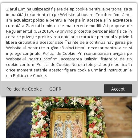
Ziarul Lumina utilizează fişiere de tip cookie pentru a personaliza și
îmbunătăți experiența ta pe Website-ul nostru. Te informăm că ne-
am actualizat politicile pentru a integra în acestea și în activitatea
curentă a Ziarului Lumina cele mai recente modificări propuse de
Regulamentul (UE) 2016/679 privind protecția persoanelor fizice în
ceea ce privește prelucrarea datelor cu caracter personal și privind
libera circulație a acestor date. Înainte de a continua navigarea pe
Website-ul nostru te rugăm să aloci timpul necesar pentru a citi și
Ziarul Lumina
›
Actualitate religioasă
›
Știri
›
Slujiri arhiereşti în
înțelege conținutul Politicii de Cookie. Prin continuarea navigării pe
Mitropolia Munteniei şi Dobrogei
Website-ul nostru confirmi acceptarea utilizării fişierelor de tip
cookie conform Politicii de Cookie. Nu uita totuși că poți modifica în
Slujiri arhiereşti în Mitropolia Munteniei şi
orice moment setările acestor fişiere cookie urmând instrucțiunile
din Politica de Cookie.
Dobrogei
Politica de Cookie
GDPR
Accept