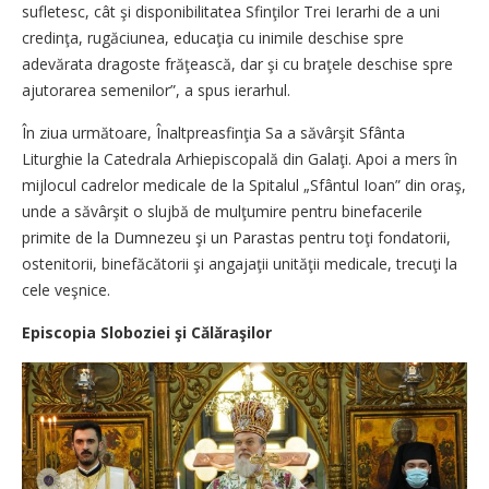
sufletesc, cât şi disponibilitatea Sfinţilor Trei Ierarhi de a uni
credinţa, rugăciunea, educaţia cu inimile deschise spre
adevărata dragoste frăţească, dar şi cu braţele deschise spre
ajutorarea semenilor”, a spus ierarhul.
În ziua următoare, Înaltprea­sfinţia Sa a săvârşit Sfânta
Liturghie la Catedrala Arhiepiscopală din Galaţi. Apoi a mers în
mijlocul cadrelor medicale de la Spitalul „Sfântul Ioan” din oraş,
unde a săvârşit o slujbă de mulţumire pentru binefacerile
primite de la Dumnezeu şi un Parastas pentru toţi fondatorii,
ostenitorii, binefăcătorii şi angajaţii unităţii medicale, trecuţi la
cele veşnice.
Episcopia Sloboziei şi Călăraşilor