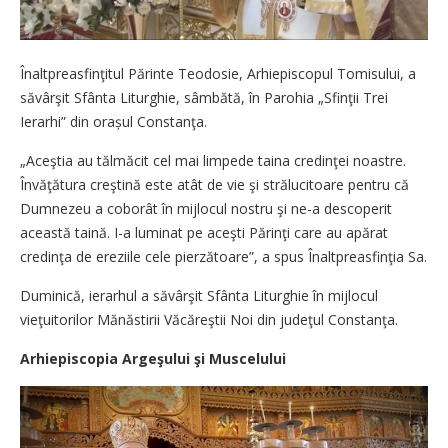
Înaltpreasfinţitul Părinte Teodosie, Arhiepiscopul Tomisului, a
săvârşit Sfânta Liturghie, sâmbătă, în Parohia „Sfinţii Trei
Ierarhi” din orașul Constanţa.
„Aceştia au tălmăcit cel mai limpede taina credinţei noastre.
Învăţătura creştină este atât de vie şi strălucitoare pentru că
Dumnezeu a coborât în mijlocul nostru şi ne-a descoperit
această taină. I-a luminat pe aceşti Părinţi care au apărat
credinţa de ereziile cele pierzătoare”, a spus Înaltpreasfinţia Sa.
Duminică, ierarhul a săvârşit Sfânta Liturghie în mijlocul
vieţuitorilor Mănăstirii Văcăreştii Noi din judeţul Constanţa.
Arhiepiscopia Argeşului şi Muscelului