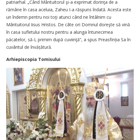
patriarhal. „Când Mântuitorul şi-a exprimat dorinţa de a
rămâne în casa aceluia, Zaheu I-a răspuns îndată. Acesta este
un îndemn pentru noi toţi atunci când ne întâlnim cu
Mântuitorul Iisus Hristos. De câte ori Domnul doreşte să vină
în casa sufletului nostru pentru a alunga întunecimea
păcatelor, să-L primim după cuviinţă”, a spus Prea­sfinția Sa în
cuvântul de învă­țătură.
Arhiepiscopia Tomisului