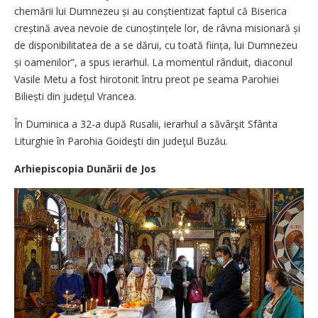
chemării lui Dumnezeu și au conștientizat faptul că Biserica
creș­tină avea nevoie de cunoș­tințele lor, de râvna misionară și
de disponibilitatea de a se dărui, cu toată ființa, lui Dumnezeu
și oamenilor”, a spus ierarhul. La momentul rânduit, diaconul
Vasile Metu a fost hirotonit întru preot pe seama Parohiei
Biliești din județul Vrancea.
În Duminica a 32-a după Rusalii, ierarhul a săvârşit Sfânta
Liturghie în Parohia Goideşti din judeţul Buzău.
Arhiepiscopia Dunării de Jos