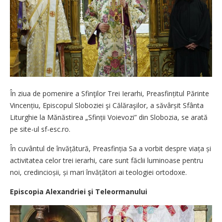
În ziua de pomenire a Sfinţilor Trei Ierarhi, Preasfințitul Părinte
Vincențiu, Episcopul Sloboziei şi Călăraşilor, a săvârșit Sfânta
Liturghie la Mănăstirea „Sfinții Voievozi” din Slobozia, se arată
pe site-ul sf-esc.ro.
În cuvântul de învățătură, Prea­sfinția Sa a vorbit despre viața și
activitatea celor trei ierarhi, care sunt făclii luminoase pentru
noi, credincioșii, și mari învățători ai teologiei ortodoxe.
Episcopia Alexandriei şi Teleormanului