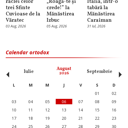
raclei celor
„Roagă-te și
Italia, într-o
trei Sfinte
crede!” la
tabără la
Cuvioase de la
Mănăstirea
Mănăstirea
Văratec
Izbuc
Caraiman
03 Aug, 2026
05 Aug, 2026
31 Iul, 2026
Calendar ortodox
‹
›
August
Iulie
Septembrie
O
2026
L
M
M
J
V
S
D
01
02
03
04
05
06
07
08
09
10
11
12
13
14
15
16
17
18
19
20
21
22
23
24
25
26
27
28
29
30