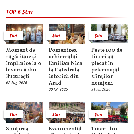
TOP 6 Știri
Știri
Știri
Știri
Moment de
Pomenirea
Peste 100 de
rugăciune şi
arhiereului
tineri au
împlinire la o
Emilian Nica
plecat în
biserică din
la Catedrala
pelerinajul
Bucureşti
istorică din
sfinților
Arad
nemțeni
02 Aug, 2026
30 Iul, 2026
31 Iul, 2026
Știri
Știri
Știri
Sfințirea
Evenimentul
Tineri din