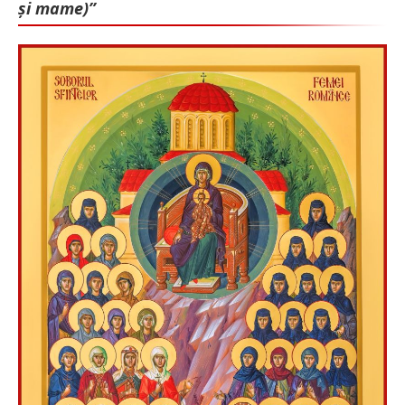
și mame)”