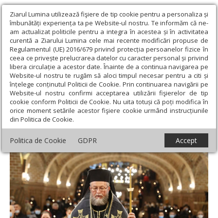
Ziarul Lumina utilizează fişiere de tip cookie pentru a personaliza și
îmbunătăți experiența ta pe Website-ul nostru. Te informăm că ne-
am actualizat politicile pentru a integra în acestea și în activitatea
curentă a Ziarului Lumina cele mai recente modificări propuse de
Regulamentul (UE) 2016/679 privind protecția persoanelor fizice în
ceea ce privește prelucrarea datelor cu caracter personal și privind
libera circulație a acestor date. Înainte de a continua navigarea pe
Website-ul nostru te rugăm să aloci timpul necesar pentru a citi și
Ziarul Lumina
›
Actualitate religioasă
›
Știri
›
Slujiri arhiereşti la
înțelege conținutul Politicii de Cookie. Prin continuarea navigării pe
Catedrala Episcopală din Baia Mare
Website-ul nostru confirmi acceptarea utilizării fişierelor de tip
cookie conform Politicii de Cookie. Nu uita totuși că poți modifica în
Slujiri arhiereşti la Catedrala Episcopală din
orice moment setările acestor fişiere cookie urmând instrucțiunile
din Politica de Cookie.
Baia Mare
Politica de Cookie
GDPR
Accept