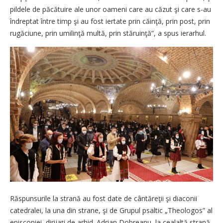
pildele de păcătuire ale unor oameni care au căzut şi care s-au
îndreptat între timp şi au fost iertate prin căinţă, prin post, prin
rugăciune, prin umilinţă multă, prin stăruinţă”, a spus ierarhul.
Răspunsurile la strană au fost date de cântăreţii şi diaconii
catedralei, la una din strane, şi de Grupul psaltic „Theologos” al
episcopiei, dirijaţi de arhid. Adrian Dobreanu, la cealaltă strană.