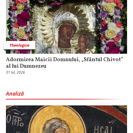
Theologica
Adormirea Maicii Domnului, „Sfântul Chivot”
al lui Dumnezeu
31 Iul, 2026
Analiză