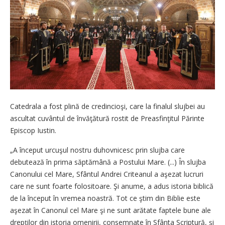
Catedrala a fost plină de credincioşi, care la finalul slujbei au
ascultat cuvântul de învăţătură rostit de Preasfinţitul Părinte
Episcop Iustin.
„A început urcuşul nostru duhovnicesc prin slujba care
debutează în prima săptămână a Postului Mare. (...) În slujba
Canonului cel Mare, Sfântul Andrei Criteanul a aşezat lucruri
care ne sunt foarte folositoare. Şi anume, a adus istoria biblică
de la început în vremea noastră. Tot ce ştim din Biblie este
aşezat în Canonul cel Mare şi ne sunt arătate faptele bune ale
drepţilor din istoria omenirii, consemnate în Sfânta Scriptură, şi