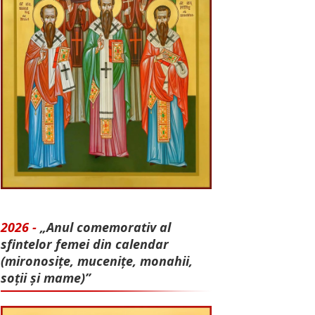
2026 -
„Anul comemorativ al
sfintelor femei din calendar
(mironosițe, mu­cenițe, monahii,
soții și mame)”