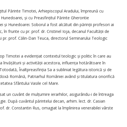
nțitul Părinte Timotei, Arhiepiscopul Aradului, împreună cu
i Hunedoarei, și cu Preasfințitul Părinte Gherontie
i și Hunedoarei. Soborul a fost alcătuit din părinții profesori ai
 în frunte cu pr. prof. dr. Cristinel Ioja, decanul Facultății de
și pr. prof. Călin-Dan Teuca, directorul Seminarului Teologic
op Timotei a evidențiat contextul teologic și politic în care au
rea învățăturii și activității acestora, influența hotărâtoare în
odată, Înaltprea­sfinția Sa a subliniat legătura istorică și de
rtodoxă Română, Patriarhul României având și titulatura onorifică
cetatea Sfântului Vasile cel Mare.
resat un cuvânt de mulțumire ierarhilor, asigurându-i de întreaga
ogie. După cuvântul părintelui decan, arhim. lect. dr. Casian
of. dr. Constantin Rus, omagiat la împlinirea venerabilei vârste