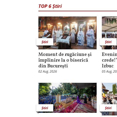
TOP 6 Știri
Știri
Știri
Moment de rugăciune şi
Evenim
împlinire la o biserică
crede!
din Bucureşti
Izbuc
02 Aug, 2026
05 Aug, 2
Știri
Știri