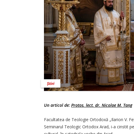
Știri
Un articol de:
Protos. lect. dr. Nicolae M. Tang
Facultatea de Teologie Ortodoxă „Ilarion V. Fel
Seminarul Teologic Ortodox Arad, i-a cinstit pe S
cultural, în catedrala veche din Arad.