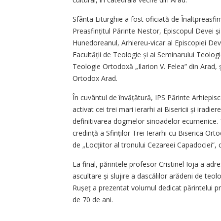
Sfânta Liturghie a fost oficiată de Înaltpreasfi
Preasfințitul Părinte Nestor, Episcopul Devei ș
Hunedoreanul, Arhi­ereu-vicar al Episcopiei Deve
Facultății de Teologie și ai Seminarului Teologic,
Teologie Ortodoxă „Ilarion V. Felea” din Arad, 
Ortodox Arad.
În cuvântul de învățătură, IPS Părinte Arhiepisc
activat cei trei mari ierarhi ai Bisericii și iradie
definitivarea dogmelor sinoadelor ecumenice. Tot
credință a Sfinților Trei Ierarhi cu Biserica O
de „Locțiitor al tronului Cezareei Capadociei”, 
La final, părintele profesor Cristinel Ioja a ad
ascultare și slujire a dascălilor arădeni de teol
Rușeț a prezentat volumul de­dicat părintelui pr
de 70 de ani.