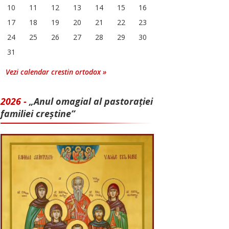
10
11
12
13
14
15
16
17
18
19
20
21
22
23
24
25
26
27
28
29
30
31
Vezi calendar crestin ortodox »
2026 -
„Anul omagial al pastorației
familiei creștine”