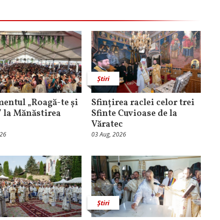
Știri
entul „Roagă-te și
Sfințirea raclei celor trei
” la Mănăstirea
Sfinte Cuvioase de la
Văratec
026
03 Aug, 2026
Știri