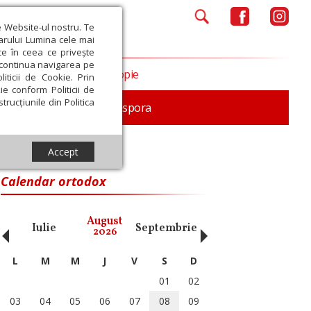
e Website-ul nostru. Te
iarului Lumina cele mai
ce în ceea ce privește
a continua navigarea pe
Opinii
Filantropie
iticii de Cookie. Prin
ie conform Politicii de
trucțiunile din Politica
In memoriam
Diaspora
Accept
Calendar ortodox
‹
›
August
Iulie
Septembrie
Octombrie
Noiembri
2026
L
M
M
J
V
S
D
01
02
03
04
05
06
07
08
09