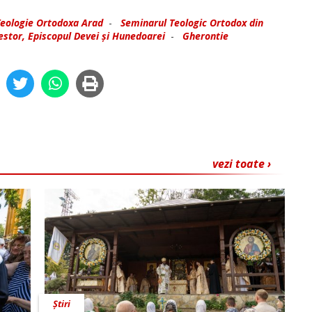
Teologie Ortodoxa Arad
-
Seminarul Teologic Ortodox din
stor, Episcopul Devei și Hunedoarei
-
Gherontie
vezi toate ›
Știri