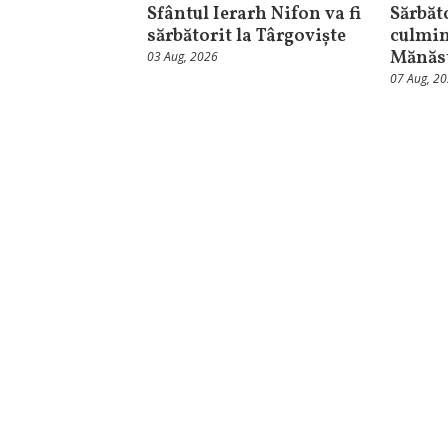
Sfântul Ierarh Nifon va fi
Sărbăt
sărbătorit la Târgoviște
culmin
Mănăst
03 Aug, 2026
07 Aug, 2