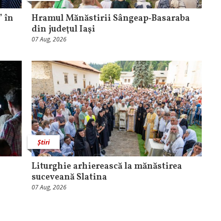
 în
Hramul Mănăstirii Sângeap‑Basaraba
din judeţul Iaşi
07 Aug, 2026
Știri
Liturghie arhierească la mănăstirea
suceveană Slatina
07 Aug, 2026