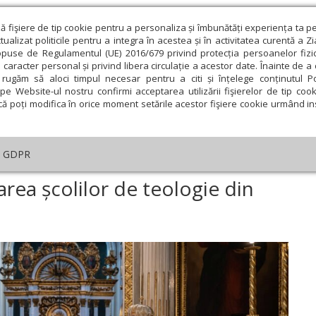
ză fişiere de tip cookie pentru a personaliza și îmbunătăți experiența ta p
alizat politicile pentru a integra în acestea și în activitatea curentă a Z
opuse de Regulamentul (UE) 2016/679 privind protecția persoanelor fizi
 caracter personal și privind libera circulație a acestor date. Înainte de 
eologie și spiritualitate
Educaţie și Cultură
Societate
rugăm să aloci timpul necesar pentru a citi și înțelege conținutul Pol
pe Website-ul nostru confirmi acceptarea utilizării fişierelor de tip cook
că poți modifica în orice moment setările acestor fişiere cookie urmând ins
An omagial
Comunicate de presă
Documentar
GDPR
ei arhierei la sărbătoarea școlilor de teologie din Arad
area școlilor de teologie din
ie
Februarie
Martie
Aprilie
Mai
Iunie