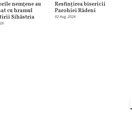
orile nemţene au
Resfințirea bisericii
at cu hramul
Parohiei Rădeni
irii Sihăstria
02 Aug, 2026
026