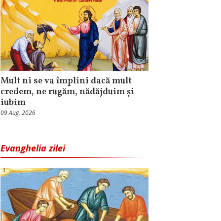
Mult ni se va împlini dacă mult
credem, ne rugăm, nădăjduim și
iubim
09 Aug, 2026
Evanghelia zilei