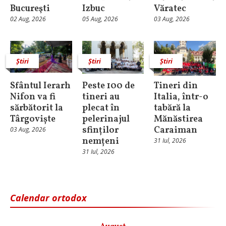
Bucureşti
Izbuc
Văratec
02 Aug, 2026
05 Aug, 2026
03 Aug, 2026
Știri
Știri
Știri
Sfântul Ierarh
Peste 100 de
Tineri din
Nifon va fi
tineri au
Italia, într-o
sărbătorit la
plecat în
tabără la
Târgoviște
pelerinajul
Mănăstirea
sfinților
Caraiman
03 Aug, 2026
nemțeni
31 Iul, 2026
31 Iul, 2026
Calendar ortodox