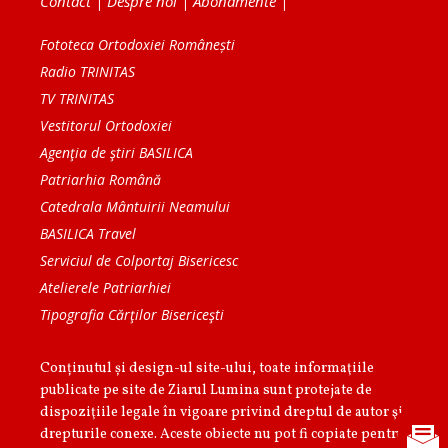
Contact
|
Despre noi
|
Abonamente
|
Fototeca Ortodoxiei Românești
Radio TRINITAS
TV TRINITAS
Vestitorul Ortodoxiei
Agenţia de ştiri BASILICA
Patriarhia Română
Catedrala Mântuirii Neamului
BASILICA Travel
Serviciul de Colportaj Bisericesc
Atelierele Patriarhiei
Tipografia Cărţilor Bisericeşti
Conținutul și design-ul site-ului, toate informaţiile
publicate pe site de Ziarul Lumina sunt protejate de
dispoziţiile legale în vigoare privind dreptul de autor şi
drepturile conexe. Aceste obiecte nu pot fi copiate pentru