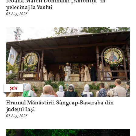
Icoana Maicii Domnului „Axionița” în
pelerinaj la Vaslui
07 Aug, 2026
Știri
Hramul Mănăstirii Sângeap‑Basaraba din
judeţul Iaşi
07 Aug, 2026