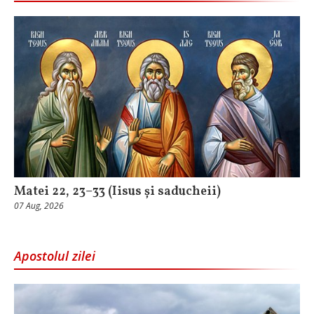
Matei 22, 23–33 (Iisus și saducheii)
07 Aug, 2026
Apostolul zilei