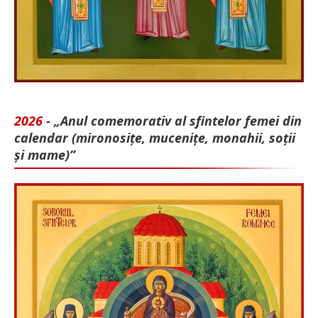
2026 -
„Anul comemorativ al sfintelor femei din
calendar (mironosițe, mu­cenițe, monahii, soții
și mame)”