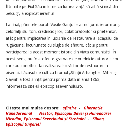
Îl trimite pe Fiul Său în lume ca lumea viață să aibă și încă din
belșug”, a explicat ierarhul.
La final, părintele paroh Vasile Ganțu le-a mulțumit ierarhilor și
celorlalți slujitori, credin­cio­șilor, colaboratorilor și prietenilor,
atât pentru implicarea în lucrările de restaurare a lăcașului de
rugăciune, încununate cu slujba de sfin­țire, cât și pentru
participarea la acest moment istoric din viața comunității. În
acest sens, au fost oferite gramate de vrednicie tuturor celor
care au contribuit la realizarea lucrărilor de restaurare a
bisericii. Lăcașul de cult cu hramul „Sfinții Arhangheli Mihail și
Gavriil” a fost sfințit pentru prima dată în anul 1863,
informează site-ul episcopiaseverinului.ro.
Citeşte mai multe despre:
sfintire
-
Gherontie
Hunedoreanul
-
Nestor, Episcopul Devei și Hunedoarei
-
Nicodim, Episcopul Severinului şi Strehaiei
-
Siluan,
Episcopul Ungariei