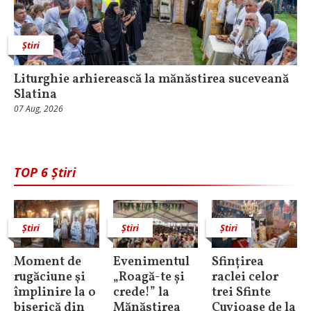
Știri
Liturghie arhierească la mănăstirea suceveană
Slatina
07 Aug, 2026
TOP 6 Știri
Știri
Știri
Știri
Moment de
Evenimentul
Sfințirea
rugăciune şi
„Roagă-te și
raclei celor
împlinire la o
crede!” la
trei Sfinte
biserică din
Mănăstirea
Cuvioase de la