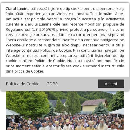
Ziarul Lumina utilizează fişiere de tip cookie pentru a personaliza și
îmbunătăți experiența ta pe Website-ul nostru. Te informăm că ne-
am actualizat politicile pentru a integra în acestea și în activitatea
curentă a Ziarului Lumina cele mai recente modificări propuse de
Regulamentul (UE) 2016/679 privind protecția persoanelor fizice în
ceea ce privește prelucrarea datelor cu caracter personal și privind
libera circulație a acestor date. Înainte de a continua navigarea pe
Website-ul nostru te rugăm să aloci timpul necesar pentru a citi și
Ziarul Lumina
›
Actualitate religioasă
›
Știri
›
Veșmântul harului
înțelege conținutul Politicii de Cookie. Prin continuarea navigării pe
pentru biserica unei parohii mehedințene
Website-ul nostru confirmi acceptarea utilizării fişierelor de tip
cookie conform Politicii de Cookie. Nu uita totuși că poți modifica în
Veșmântul harului pentru biserica unei
orice moment setările acestor fişiere cookie urmând instrucțiunile
din Politica de Cookie.
parohii mehedințene
Politica de Cookie
GDPR
Accept