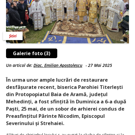
Știri
Galerie foto (3)
Un articol de:
Diac. Emilian Apostolescu
-
27 Mai 2025
În urma unor ample lucrări de restaurare
desfășurate recent, biserica Parohiei Titerlești
din Protopopiatul Baia de Aramă, județul
Mehedinți, a fost sfințită în Duminica a 6-a după
Paști, 25 mai, de un sobor de arhierei condus de
Preasfințitul Părinte Nicodim, Episcopul
Severinului și Strehaiei.
Alături de chiriarhul locului s-au rugat la slujba de sfințire și la