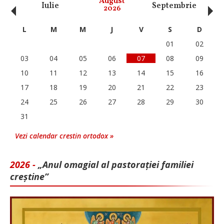
‹
›
August
Iulie
Septembrie
O
2026
L
M
M
J
V
S
D
01
02
03
04
05
06
07
08
09
10
11
12
13
14
15
16
17
18
19
20
21
22
23
24
25
26
27
28
29
30
31
Vezi calendar crestin ortodox »
2026 -
„Anul omagial al pastorației familiei
creștine”