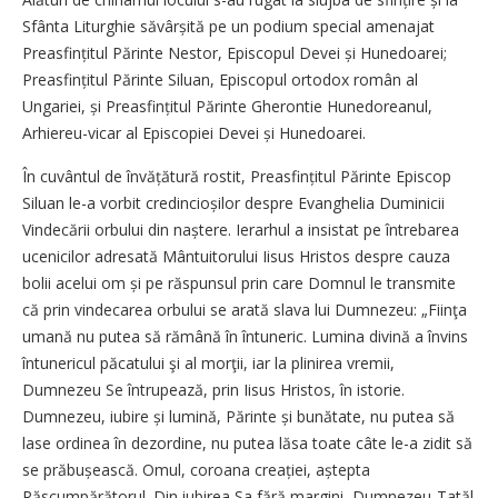
Sfânta Liturghie săvârșită pe un podium special amenajat
Prea­sfințitul Părinte Nestor, Episcopul Devei și Hunedoarei;
Preasfințitul Părinte Siluan, Episcopul ortodox român al
Ungariei, și Preasfințitul Părinte Gherontie Hunedoreanul,
Arhiereu-vicar al Episcopiei Devei și Hunedoarei.
În cuvântul de învățătură rostit, Preasfințitul Părinte Episcop
Siluan le-a vorbit credincioșilor despre Evanghelia Duminicii
Vindecării orbului din naștere. Ierarhul a insistat pe întrebarea
ucenicilor adresată Mântuitorului Iisus Hristos despre cauza
bolii acelui om și pe răspunsul prin care Domnul le transmite
că prin vindecarea orbului se arată slava lui Dumnezeu: „Fiinţa
umană nu putea să rămână în întuneric. Lumina divină a învins
întunericul păcatului şi al morţii, iar la plinirea vremii,
Dumnezeu Se întrupează, prin Iisus Hristos, în istorie.
Dumnezeu, iubire și lumină, Părinte și bunătate, nu putea să
lase ordinea în dezordine, nu putea lăsa toate câte le-a zidit să
se prăbușească. Omul, coroana creației, aștepta
Răscumpărătorul. Din iubirea Sa fără margini, Dumnezeu-Tatăl