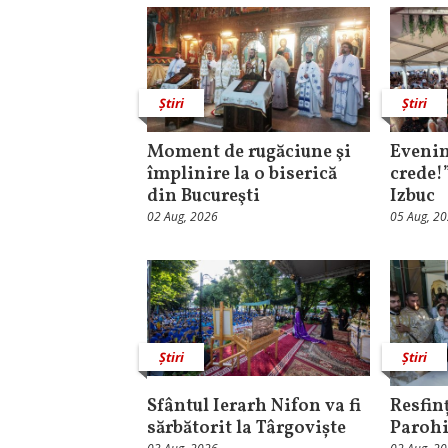
Știri
Știri
Moment de rugăciune şi
Evenim
împlinire la o biserică
crede!
din Bucureşti
Izbuc
02 Aug, 2026
05 Aug, 2
Știri
Știri
Sfântul Ierarh Nifon va fi
Resfinț
sărbătorit la Târgoviște
Parohi