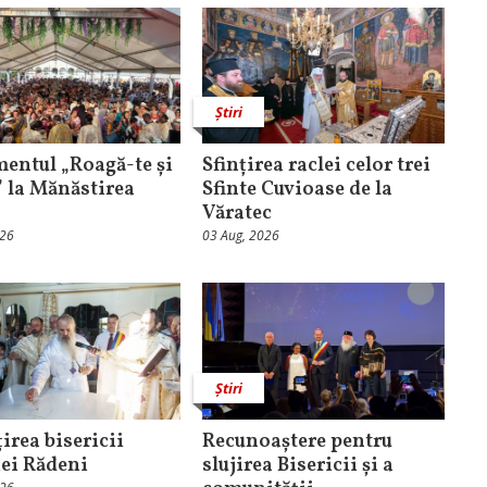
Știri
entul „Roagă-te și
Sfințirea raclei celor trei
” la Mănăstirea
Sfinte Cuvioase de la
Văratec
026
03 Aug, 2026
Știri
irea bisericii
Recunoaștere pentru
ei Rădeni
slujirea Bisericii și a