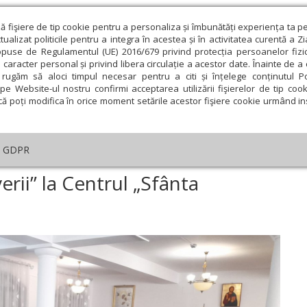
ză fişiere de tip cookie pentru a personaliza și îmbunătăți experiența ta p
alizat politicile pentru a integra în acestea și în activitatea curentă a Z
opuse de Regulamentul (UE) 2016/679 privind protecția persoanelor fizi
 caracter personal și privind libera circulație a acestor date. Înainte de 
eologie și spiritualitate
Educaţie și Cultură
Societate
rugăm să aloci timpul necesar pentru a citi și înțelege conținutul Pol
pe Website-ul nostru confirmi acceptarea utilizării fişierelor de tip cook
că poți modifica în orice moment setările acestor fişiere cookie urmând ins
An omagial
Comunicate de presă
Documentar
GDPR
estim bucuria primăverii” la Centrul „Sfânta Muceniță Sofia”
rii” la Centrul „Sfânta
ie
Februarie
Martie
Aprilie
Mai
Iunie