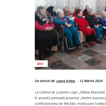
Știri
Un articol de:
Laura Irimia
-
12 Martie 2024
La Centrul de zi pentru copii „Sfânta Muceniță S
în această perioadă proiectul „Vestim bucuria p
confecționarea de felicitări, mărțișoare tradițio