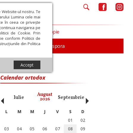
e Website-ul nostru. Te
iarului Lumina cele mai
ce în ceea ce privește
a continua navigarea pe
Opinii
Filantropie
iticii de Cookie. Prin
ie conform Politicii de
trucțiunile din Politica
In memoriam
Diaspora
Accept
Calendar ortodox
‹
›
August
Iulie
Septembrie
Octombrie
Noiembri
2026
L
M
M
J
V
S
D
01
02
03
04
05
06
07
08
09