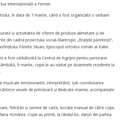
Ziua Internațională a Femeii.
trului, în data de 7 martie, când a fost organizată o serbare
ată și activitatea de oferire de produse alimetare și de
te din cadrul proiectului social‑filantropic „Brațele părintești”,
fințitului Părinte Siluan, Episcopul ortodox român al Italiei.
i a fost sărbătorită la Centrul de îngrijire pentru persoane
sâmbătă, 9 martie, copiii le‑au vizitat pe doamnele rezidente la
.
nte muzicale emoționante, interpretând, sub coordonarea
u, cântece vesele de primăvară și dedicate mamei, acompaniate
are, felicitări și semne de carte, lucrate manual de către copii,
aria Hondrea. Copiii au primit, la rândul lor, daruri din partea