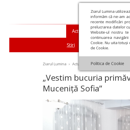
Ziarul Lumina utilizea
informăm că ne-am actu
recente modificări pr
prelucrarea datelor cu
Actualitate religioasă
T
Website-ul nostru te 
continuarea navigării 
Cookie. Nu uita totuși 
Știri
Mesaje și cuvântări
de Cookie.
Politica de Cookie
Ziarul Lumina
›
Actualitate religioasă
›
Știri
›
„V
„Vestim bucuria primăve
Muceniță Sofia”
st
Septembrie
Octombrie
Noiembrie
Decembrie
Ianuar