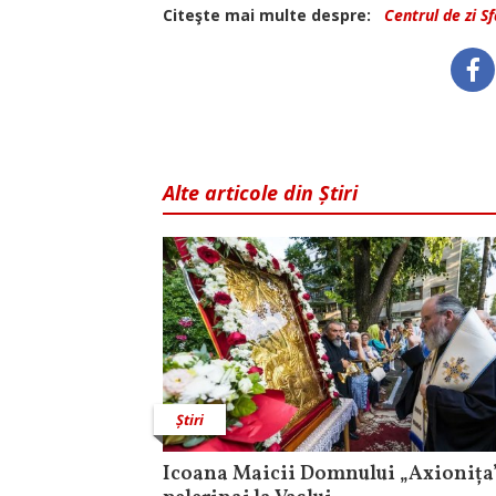
Citeşte mai multe despre:
Centrul de zi S
Alte articole din Știri
Știri
Icoana Maicii Domnului „Axionița”