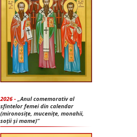
2026 -
„Anul comemorativ al
sfintelor femei din calendar
(mironosițe, mu­cenițe, monahii,
soții și mame)”