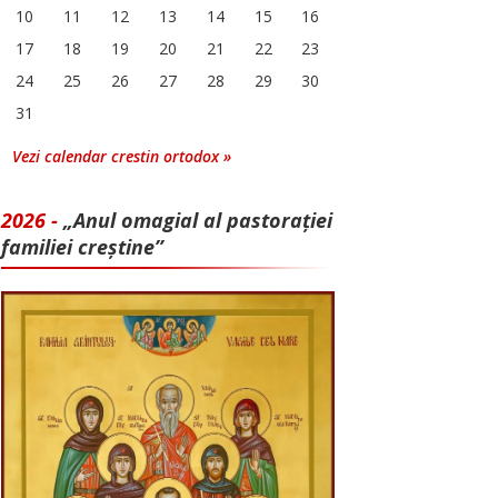
10
11
12
13
14
15
16
17
18
19
20
21
22
23
24
25
26
27
28
29
30
31
Vezi calendar crestin ortodox »
2026 -
„Anul omagial al pastorației
familiei creștine”