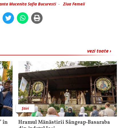
fanta Mucenita Sofia Bucuresti
-
Ziua Femeii
vezi toate ›
Știri
 în
Hramul Mănăstirii Sângeap‑Basaraba