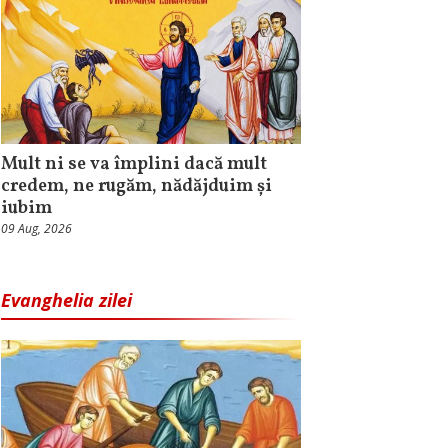
Mult ni se va împlini dacă mult
credem, ne rugăm, nădăjduim și
iubim
09 Aug, 2026
Evanghelia zilei