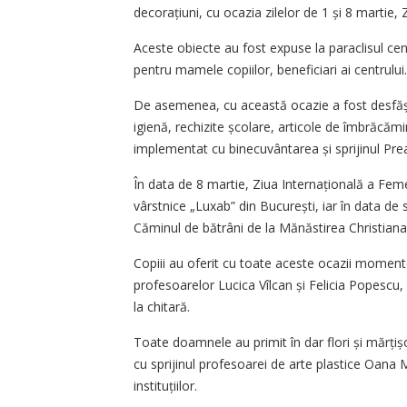
decorațiuni, cu ocazia zilelor de 1 și 8 martie, 
Aceste obiecte au fost expuse la paraclisul cen
pentru mamele copiilor, beneficiari ai centrului.
De asemenea, cu această ocazie a fost desfășur
igienă, rechizite școlare, articole de îmbrăcămin
implementat cu binecuvântarea și sprijinul Preas
În data de 8 martie, Ziua Internațională a Femei
vârstnice „Luxab” din București, iar în data de 
Căminul de bătrâni de la Mănăstirea Christiana
Copiii au oferit cu toate aceste ocazii mome
profesoarelor Lucica Vîlcan și Felicia Popesc
la chitară.
Toate doamnele au primit în dar flori și mărțișo
cu sprijinul profesoarei de arte plastice Oana M
instituțiilor.