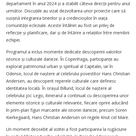
departament în anul 2024 și a stabilit câteva direcții pentru anul
următor. Discuțiile au vizat dezvoltarea unor proiecte care să
susțină integrarea tinerilor și a credincio­și­lor în viața
comunității ecleziale. Aceste întâlniri au fost un prilej de
reflecție și planificare, dar și de întărire a relațiilor între membrii
echipei.
Programul a inclus momente dedicate descoperirii valorilor
istorice și culturale daneze. În Copenhaga, participanții au
explorat patrimoniul urban și spiritual al Capitalei, iar în
Odense, locul de naștere al celebrului povestitor Hans Christian
Andersen, au descoperit reperele culturale care definesc
identitatea locală. În orașul Billund, locul de naștere al
celebrului joc Lego, itinerarul a continuat cu descoperirea unor
elemente istorice și culturale relevante, fiecare oprire aducând
în prim-plan figuri marcante ale istoriei daneze, precum Soren
Kierkegaard, Hans Christian Andersen ori regele Knut cel Mare.
Un moment deosebit al vizitei a fost participarea la rugăciune