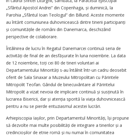
în cadrul Sfintei Liturghii, sâmbătă, la Paraclisul Episcopal
„Sfântul Apostol Andrei” din Copenhaga, și duminică, la
Parohia „Sfântul Ioan Teologul” din Billund. Aceste momente
au întărit comuniunea duhovnicească dintre tinerii partici­panți
și comunitățile de români din Danemarca, deschizând
perspective de colaborare.
Întâlnirea de lucru în Regatul Danemarcei continuă seria de
activități de final de an desfășurate în luna noiembrie. La data
de 12 noiembrie, toți cei 80 de tineri voluntari ai
Departamentului Minori­tăți s-au întâlnit într-un cadru deosebit
oferit de Sala Sinaxar a Muzeului Mitropolitan cu Părintele
Mitropolit Teofan. Gândul de binecuvântare al Părintelui
Mitropolit a vizat nevoia de implicare continuă și susținută în
lucrarea Bisericii, dar și atenția sporită la viața duhovnicească
pentru a nu se pierde entuziasmul acestei lucrări.
Arhiepiscopia Iașilor, prin Departamentul Minorități, își propune
să dezvolte mai multe posibilități de integrare a tinerilor și a
credincio­șilor de etnie romă și nu numai în comunitatea