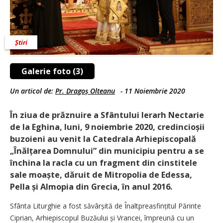
Știri
Galerie foto (3)
Un articol de:
Pr. Dragoș Olteanu
-
11 Noiembrie 2020
În ziua de prăznuire a Sfântului Ierarh Nectarie
de la Eghina, luni, 9 noiembrie 2020, credincioșii
buzoieni au venit la Catedrala Arhi­episcopală
„Înălțarea Domnului” din municipiu pentru a se
închina la racla cu un fragment din cinstitele
sale moaște, dăruit de Mitropolia de Edessa,
Pella și Almopia din Grecia, în anul 2016.
Sfânta Liturghie a fost să­vârșită de Înaltpreasfințitul Părinte
Ciprian, Arhiepiscopul Buzăului și Vrancei, împreună cu un