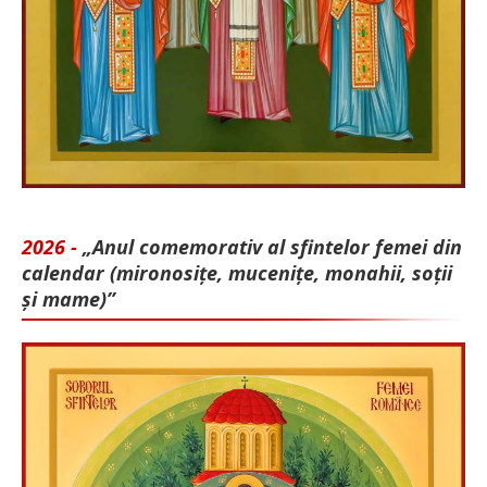
2026 -
„Anul comemorativ al sfintelor femei din
calendar (mironosițe, mu­cenițe, monahii, soții
și mame)”