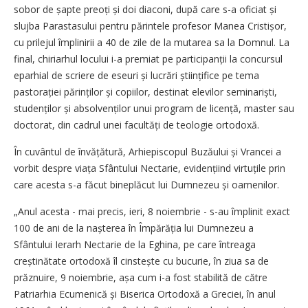
sobor de șapte preoți și doi diaconi, după care s-a oficiat și
slujba Parastasului pentru părintele profesor Manea Cristișor,
cu prilejul împlinirii a 40 de zile de la mutarea sa la Domnul. La
final, chiriarhul locului i-a premiat pe participanții la concursul
eparhial de scriere de eseuri și lucrări științifice pe tema
pastorației părinților și copiilor, destinat elevilor seminariști,
studenților și ab­solvenților unui program de licență, master sau
doctorat, din cadrul unei facultăți de teologie ortodoxă.
În cuvântul de învățătură, Arhi­episcopul Buzăului și Vrancei a
vorbit despre viața Sfântului Nectarie, evidențiind virtuțile prin
care acesta s-a făcut bineplăcut lui Dumnezeu și oamenilor.
„Anul acesta - mai precis, ieri, 8 noiembrie - s-au împlinit exact
100 de ani de la nașterea în Împărăția lui Dumnezeu a
Sfântului Ierarh Nectarie de la Eghina, pe care întreaga
creștinătate ortodoxă îl cinstește cu bucurie, în ziua sa de
prăznuire, 9 noiembrie, așa cum i-a fost stabilită de către
Patriarhia Ecumenică și Biserica Ortodoxă a Greciei, în anul