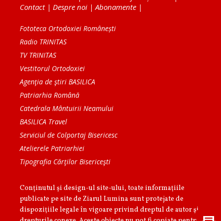
Contact
|
Despre noi
|
Abonamente
|
Fototeca Ortodoxiei Românești
Radio TRINITAS
TV TRINITAS
Vestitorul Ortodoxiei
Agenţia de ştiri BASILICA
Patriarhia Română
Catedrala Mântuirii Neamului
BASILICA Travel
Serviciul de Colportaj Bisericesc
Atelierele Patriarhiei
Tipografia Cărţilor Bisericeşti
Conținutul și design-ul site-ului, toate informaţiile
publicate pe site de Ziarul Lumina sunt protejate de
dispoziţiile legale în vigoare privind dreptul de autor şi
drepturile conexe. Aceste obiecte nu pot fi copiate pentru