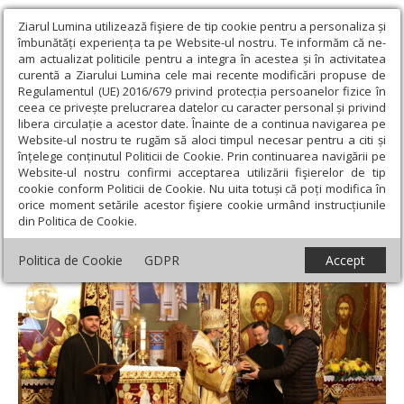
Ziarul Lumina utilizează fişiere de tip cookie pentru a personaliza și
îmbunătăți experiența ta pe Website-ul nostru. Te informăm că ne-
am actualizat politicile pentru a integra în acestea și în activitatea
curentă a Ziarului Lumina cele mai recente modificări propuse de
Regulamentul (UE) 2016/679 privind protecția persoanelor fizice în
ceea ce privește prelucrarea datelor cu caracter personal și privind
libera circulație a acestor date. Înainte de a continua navigarea pe
Website-ul nostru te rugăm să aloci timpul necesar pentru a citi și
Ziarul Lumina
›
Actualitate religioasă
›
Știri
›
Zi de hram la
înțelege conținutul Politicii de Cookie. Prin continuarea navigării pe
Catedrala Arhiepiscopală din Buzău
Website-ul nostru confirmi acceptarea utilizării fişierelor de tip
cookie conform Politicii de Cookie. Nu uita totuși că poți modifica în
Zi de hram la Catedrala Arhiepiscopală din
orice moment setările acestor fişiere cookie urmând instrucțiunile
din Politica de Cookie.
Buzău
Politica de Cookie
GDPR
Accept