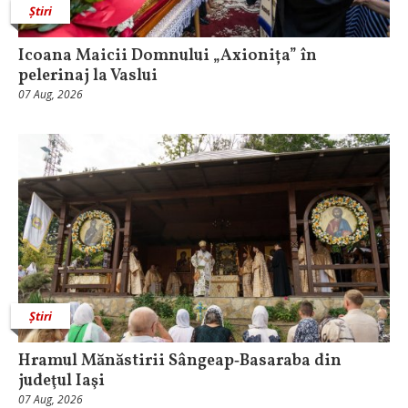
Știri
Icoana Maicii Domnului „Axionița” în
pelerinaj la Vaslui
07 Aug, 2026
Știri
Hramul Mănăstirii Sângeap‑Basaraba din
judeţul Iaşi
07 Aug, 2026