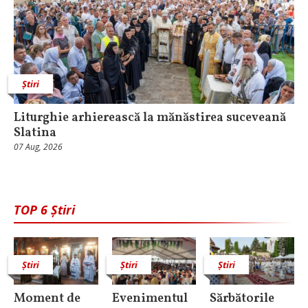
Știri
Liturghie arhierească la mănăstirea suceveană
Slatina
07 Aug, 2026
TOP 6 Știri
Știri
Știri
Știri
Moment de
Evenimentul
Sărbătorile