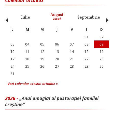
Calendar ortodox
‹
›
August
Iulie
Septembrie
O
2026
L
M
M
J
V
S
D
01
02
03
04
05
06
07
08
09
10
11
12
13
14
15
16
17
18
19
20
21
22
23
24
25
26
27
28
29
30
31
Vezi calendar crestin ortodox »
2026 -
„Anul omagial al pastorației familiei
creștine”