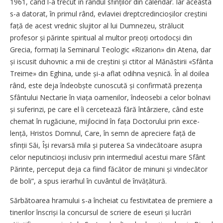
1961, când l-a trecut în rândul sfinților din calendar. Iar aceasta
s-a datorat, în primul rând, evlaviei dreptcredincioșilor creștini
față de acest vrednic slujitor al lui Dumnezeu, strălucit
profesor și părinte spiritual al multor preoți ortodocși din
Grecia, formați la Seminarul Teologic «Rizarion» din Atena, dar
și iscusit duhovnic a mii de creștini și ctitor al Mănăstirii «Sfânta
Treime» din Eghina, unde și-a aflat odihna veșnică. În al doilea
rând, este deja îndeobște cunoscută și confirmată prezența
Sfântului Nectarie în viața oamenilor, îndeosebi a celor bolnavi
și suferinzi, pe care el îi cercetează fără întârziere, când este
chemat în rugăciune, mijlocind în fața Doctorului prin ex­ce­
lență, Hristos Domnul, Care, în semn de apreciere față de
sfinții Săi, Își revarsă mila și puterea Sa vindecătoare asupra
celor neputin­cioși inclusiv prin intermediul acestui mare Sfânt
Părinte, perceput deja ca fiind făcător de minuni și vindecător
de boli”, a spus ierarhul în cuvântul de învățătură.
Sărbătoarea hramului s-a încheiat cu festivitatea de premiere a
tinerilor înscriși la concursul de scriere de eseuri și lucrări