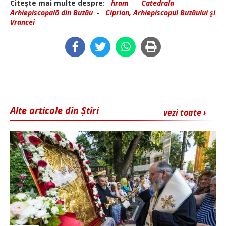
Citeşte mai multe despre:
hram
-
Catedrala
Arhiepiscopală din Buzău
-
Ciprian, Arhiepiscopul Buzăului şi
Vrancei
Alte articole din Știri
vezi toate ›