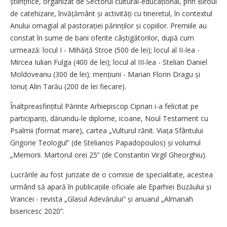
științifice, organizat de Sectorul cultural-educa­țional, prin Biroul
de catehizare, învățământ și activități cu tineretul, în contextul
Anului omagial al pas­torației părinților și copiilor. Premiile au
constat în sume de bani oferite câștigătorilor, după cum
urmează: locul I - Mihăiță Stroe (500 de lei); locul al II-lea -
Mircea Iulian Fulga (400 de lei); locul al III-lea - Stelian Daniel
Moldoveanu (300 de lei); mențiuni - Marian Florin Dragu și
Ionuț Alin Tarău (200 de lei fiecare).
Înaltpreasfințitul Părinte Arhiepiscop Ciprian i-a felicitat pe
participanți, dăruindu-le diplome, icoane, Noul Testament cu
Psalmii (format mare), cartea „Vulturul rănit. Viața Sfântului
Grigorie Teologul” (de Stelianos Papadopoulos) și volumul
„Memorii. Martorul orei 25” (de Constantin Virgil Gheorghiu).
Lucrările au fost jurizate de o comisie de specialitate, acestea
urmând să apară în publicațiile oficiale ale Eparhiei Buzăului și
Vrancei - revista „Glasul Adevărului” și anuarul „Almanah
bisericesc 2020”.