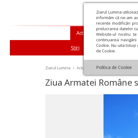
Ziarul Lumina utilizea
informăm că ne-am actu
recente modificări pr
prelucrarea datelor cu
Actualitate religioasă
T
Website-ul nostru te 
continuarea navigării 
Cookie. Nu uita totuși 
Știri
Mesaje și cuvântări
de Cookie.
Politica de Cookie
Ziarul Lumina
›
Actualitate religioasă
›
Știri
›
Zi
Ziua Armatei Române să
st
Septembrie
Octombrie
Noiembrie
Decembrie
Ianuar