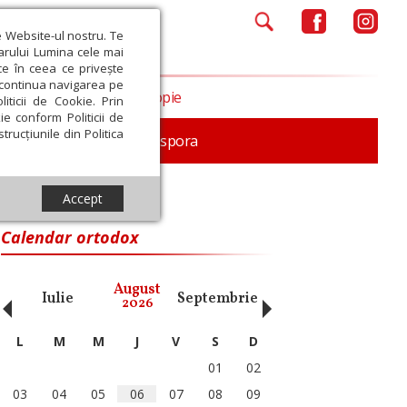
e Website-ul nostru. Te
iarului Lumina cele mai
ce în ceea ce privește
a continua navigarea pe
Opinii
Filantropie
iticii de Cookie. Prin
ie conform Politicii de
trucțiunile din Politica
In memoriam
Diaspora
Accept
Calendar ortodox
‹
›
August
Iulie
Septembrie
Octombrie
Noiembri
2026
L
M
M
J
V
S
D
01
02
03
04
05
06
07
08
09