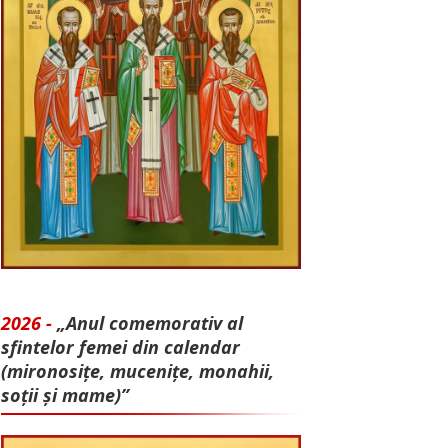
2026 -
„Anul comemorativ al
sfintelor femei din calendar
(mironosițe, mu­cenițe, monahii,
soții și mame)”