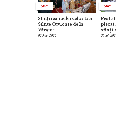
Știri
Știri
Sfințirea raclei celor trei
Peste 
Sfinte Cuvioase de la
plecat 
Văratec
sfinți
03 Aug, 2026
31 Iul, 20