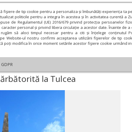
ză fişiere de tip cookie pentru a personaliza și îmbunătăți experiența ta p
alizat politicile pentru a integra în acestea și în activitatea curentă a Z
opuse de Regulamentul (UE) 2016/679 privind protecția persoanelor fizi
 caracter personal și privind libera circulație a acestor date. Înainte de 
eologie și spiritualitate
Educaţie și Cultură
Societate
rugăm să aloci timpul necesar pentru a citi și înțelege conținutul Pol
pe Website-ul nostru confirmi acceptarea utilizării fişierelor de tip cook
că poți modifica în orice moment setările acestor fişiere cookie urmând ins
An omagial
Comunicate de presă
Documentar
GDPR
ua Armatei Române sărbătorită la Tulcea
rbătorită la Tulcea
ie
Februarie
Martie
Aprilie
Mai
Iunie