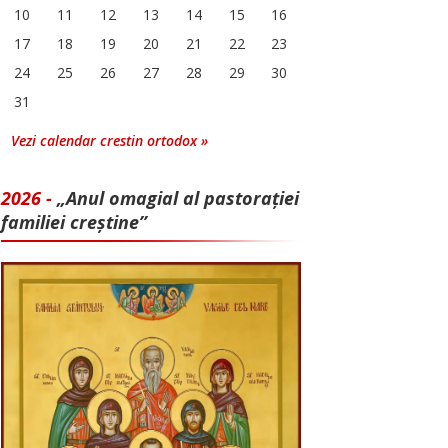
10
11
12
13
14
15
16
17
18
19
20
21
22
23
24
25
26
27
28
29
30
31
Vezi calendar crestin ortodox »
2026 -
„Anul omagial al pastorației
familiei creștine”