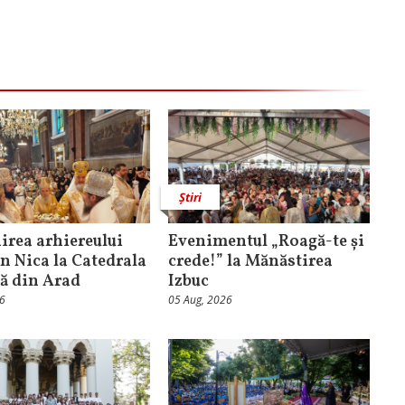
Știri
rea arhiereului
Evenimentul „Roagă-te și
n Nica la Catedrala
crede!” la Mănăstirea
că din Arad
Izbuc
26
05 Aug, 2026