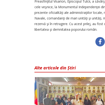
Preasfinţitul Visarion, Episcopul Tulcii, a săvâr
cele veşnice, la Monumentul Independenţei din T
prezente oficialităţi ale administraţiilor locale,
Navale, comandanţi de mari unităţi şi unităţi, me
rezervă şi în retragere. Cu acest prilej, au fos
libertatea şi demnitatea poporului român.
Alte articole din Știri