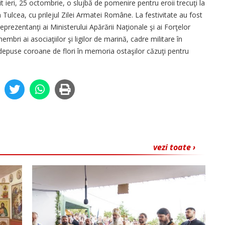
şit ieri, 25 octombrie, o slujbă de pomenire pentru eroii trecuţi la
ulcea, cu prilejul Zilei Armatei Române. La festivitate au fost
 reprezentanţi ai Ministerului Apărării Naţionale şi ai Forţelor
mbri ai asociaţiilor şi ligilor de marină, cadre militare în
t depuse coroane de flori în memoria ostaşilor căzuţi pentru
vezi toate ›