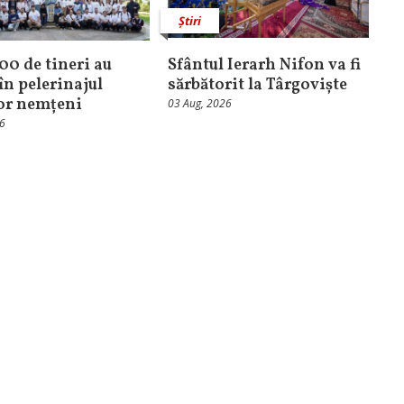
Știri
100 de tineri au
Sfântul Ierarh Nifon va fi
în pelerinajul
sărbătorit la Târgoviște
lor nemțeni
03 Aug, 2026
26