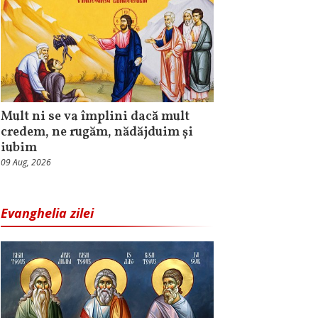
Mult ni se va împlini dacă mult
credem, ne rugăm, nădăjduim și
iubim
09 Aug, 2026
Evanghelia zilei