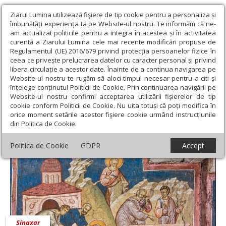
Ziarul Lumina utilizează fişiere de tip cookie pentru a personaliza și
îmbunătăți experiența ta pe Website-ul nostru. Te informăm că ne-
am actualizat politicile pentru a integra în acestea și în activitatea
curentă a Ziarului Lumina cele mai recente modificări propuse de
Regulamentul (UE) 2016/679 privind protecția persoanelor fizice în
ceea ce privește prelucrarea datelor cu caracter personal și privind
libera circulație a acestor date. Înainte de a continua navigarea pe
Website-ul nostru te rugăm să aloci timpul necesar pentru a citi și
Ziarul Lumina
›
8 mai 2020 - Articole asociate
înțelege conținutul Politicii de Cookie. Prin continuarea navigării pe
8 mai 2020 - Articole asociate
Website-ul nostru confirmi acceptarea utilizării fişierelor de tip
cookie conform Politicii de Cookie. Nu uita totuși că poți modifica în
orice moment setările acestor fişiere cookie urmând instrucțiunile
din Politica de Cookie.
Politica de Cookie
GDPR
Accept
Sinaxar