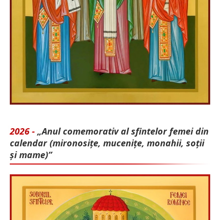
2026 -
„Anul comemorativ al sfintelor femei din
calendar (mironosițe, mu­cenițe, monahii, soții
și mame)”