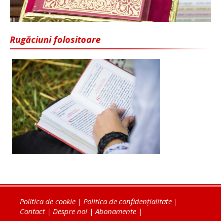
Rugăciuni folositoare
Politica de cookie
|
Politica de confidențialitate
|
Contact
|
Despre noi
|
Abonamente
|