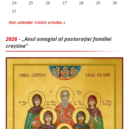
24
25
26
27
28
29
30
31
Vezi calendar crestin ortodox »
2026 -
„Anul omagial al pastorației familiei
creștine”