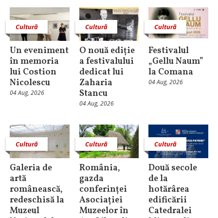
Cultură
Cultură
Cultură
Un eveniment
O nouă ediție
Festivalul
în memoria
a festivalului
„Gellu Naum”
lui Costion
dedicat lui
la Comana
Nicolescu
Zaharia
04 Aug, 2026
Stancu
04 Aug, 2026
04 Aug, 2026
Cultură
Cultură
Cultură
Galeria de
România,
Două secole
artă
gazda
de la
românească,
conferinței
hotărârea
redeschisă la
Asociației
edificării
Muzeul
Muzeelor în
Catedralei