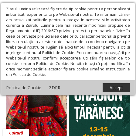
Ziarul Lumina utilizează fişiere de tip cookie pentru a personaliza și
îmbunătăți experiența ta pe Website-ul nostru. Te informăm că ne-
am actualizat politicile pentru a integra în acestea și în activitatea
curentă a Ziarului Lumina cele mai recente modificări propuse de
Regulamentul (UE) 2016/679 privind protecția persoanelor fizice în
ceea ce privește prelucrarea datelor cu caracter personal și privind
libera circulație a acestor date. Înainte de a continua navigarea pe
Website-ul nostru te rugăm să aloci timpul necesar pentru a citi și
Ziarul Lumina
›
Educaţie și Cultură
›
Cultură
›
„Crăciun țărănesc”
înțelege conținutul Politicii de Cookie. Prin continuarea navigării pe
Website-ul nostru confirmi acceptarea utilizării fişierelor de tip
„Crăciun țărănesc”
cookie conform Politicii de Cookie. Nu uita totuși că poți modifica în
orice moment setările acestor fişiere cookie urmând instrucțiunile
din Politica de Cookie.
Politica de Cookie
GDPR
Accept
Cultură