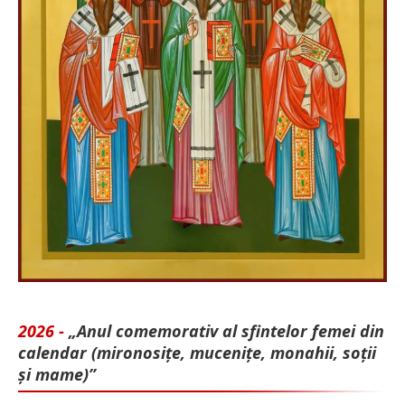
2026 -
„Anul comemorativ al sfintelor femei din
calendar (mironosițe, mu­cenițe, monahii, soții
și mame)”