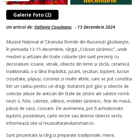
Galerie foto (2)
Un articol de:
Ștefania Coșuleanu
-
13 Decembrie 2024
Muzeul Național al Ță­ra­nului Român din Bucu­rești găz­duieşte,
în perioada 13-15 decembrie, târgul „Crăciun țără­nesc”, unde
meș­teri și artizani din toate col­țu­rile țării sunt prezenţi cu
decorațiuni: icoane, vitralii, obiecte din lemn și sticlă, ceramică
tra­di­țională, ii și lână împâslită, jucării, țesături, bijuterii, lucruri
croșetate, păpuși, coronițe și multe altele, care se pot constitui
într-un cadou pentru cei dragi. Vizitatorii pot găsi și obiecte de
colecție aduse de anticari din lăzile de zestre ale satelor ro­mâ­
nești: ii, fote, catrințe, vâl­nice, mobilier țărănesc, fețe de masă,
pânză de casă, covoare. De asemenea, pot fi achiziționate
bijuterii, por­țe­lanuri, carte veche sau diverse obiecte vechi,
informează site-ul muzeultaranuluiroman.ro.
Sunt prezentate la târg și preparate tradiționale: miere,