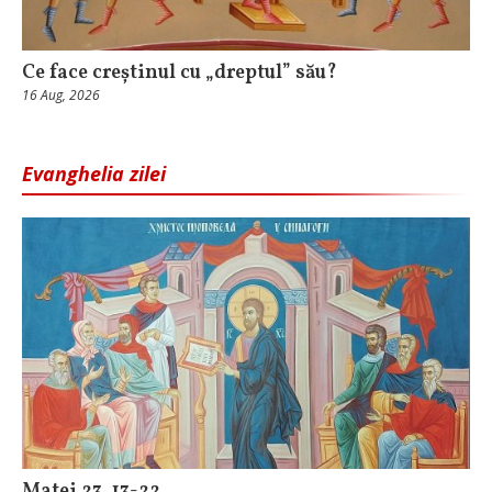
Ce face creștinul cu „dreptul” său?
16 Aug, 2026
Evanghelia zilei
Matei 23, 13-22