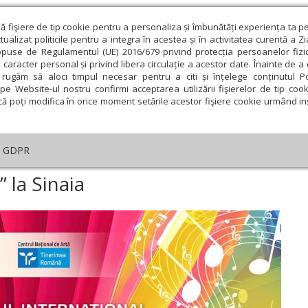
ză fişiere de tip cookie pentru a personaliza și îmbunătăți experiența ta p
alizat politicile pentru a integra în acestea și în activitatea curentă a Z
opuse de Regulamentul (UE) 2016/679 privind protecția persoanelor fizi
 caracter personal și privind libera circulație a acestor date. Înainte de 
eologie și spiritualitate
Educaţie și Cultură
Societate
rugăm să aloci timpul necesar pentru a citi și înțelege conținutul Pol
pe Website-ul nostru confirmi acceptarea utilizării fişierelor de tip cook
că poți modifica în orice moment setările acestor fişiere cookie urmând ins
ducaţie
Lumina literară şi artistică
Cultură
Interv
GDPR
Enescu și muzica lumii” la Sinaia
 la Sinaia
ie
Februarie
Martie
Aprilie
Mai
Iunie