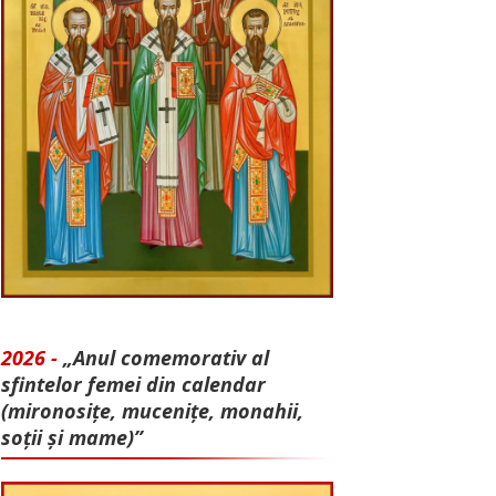
2026 -
„Anul comemorativ al
sfintelor femei din calendar
(mironosițe, mu­cenițe, monahii,
soții și mame)”