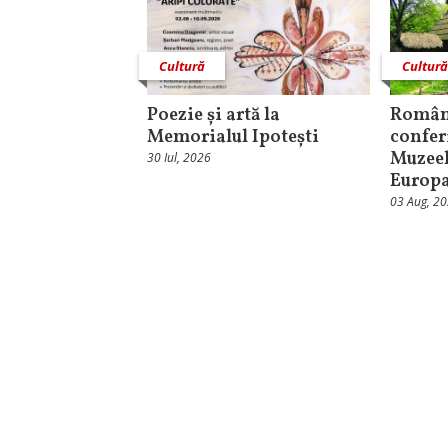
Cultură
Cultur
Poezie și artă la
Român
Memorialul Ipotești
confer
Muzeel
30 Iul, 2026
Europ
03 Aug, 2