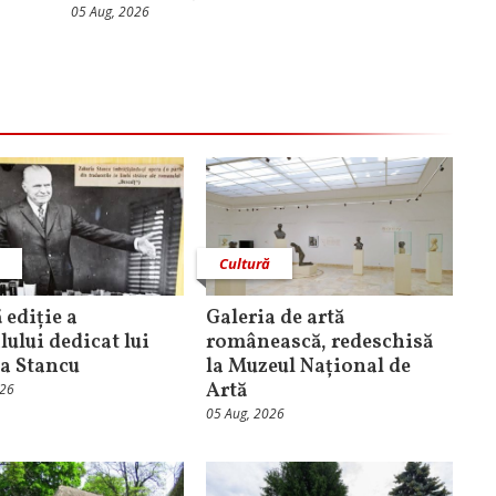
05 Aug, 2026
ă
Cultură
 ediție a
Galeria de artă
lului dedicat lui
românească, redeschisă
a Stancu
la Muzeul Național de
Artă
026
05 Aug, 2026