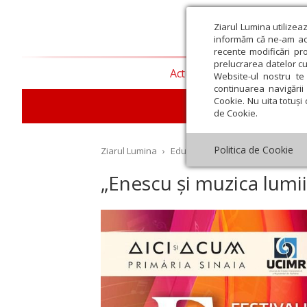
Ziarul Lumina utilizea
informăm că ne-am actu
recente modificări pr
prelucrarea datelor cu
Actualitate religioasă
T
Website-ul nostru te 
continuarea navigării 
Cookie. Nu uita totuși 
E
de Cookie.
Politica de Cookie
Ziarul Lumina
›
Educaţie și Cultură
›
Cultură
›
„
„Enescu și muzica lumii”
st
Septembrie
Octombrie
Noiembrie
Decembrie
Ianuar