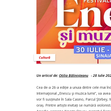
Cultură
Un articol de:
Otilia Bălinișteanu
-
28 Iulie 20
Cea de-a 26-a ediție a unuia dintre cele mai înd
Internaţional „Enescu şi muzica lumii”, va avea 
vor fi susținute în Sala Casino, Parcul Ştirbey
oraș. Printre artiștii invitați se numără violon