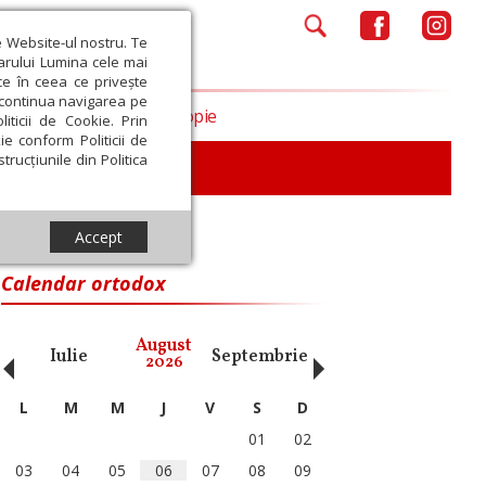
e Website-ul nostru. Te
iarului Lumina cele mai
ce în ceea ce privește
a continua navigarea pe
Opinii
Filantropie
iticii de Cookie. Prin
ie conform Politicii de
trucțiunile din Politica
iu
Accept
Calendar ortodox
‹
›
August
Iulie
Septembrie
Octombrie
Noiembri
2026
L
M
M
J
V
S
D
01
02
03
04
05
06
07
08
09