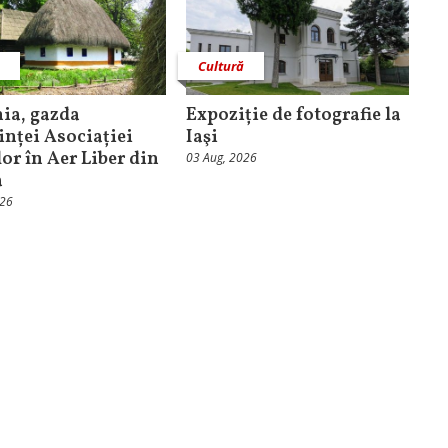
ă
Cultură
ia, gazda
Expoziție de fotografie la
inței Asociației
Iaşi
or în Aer Liber din
03 Aug, 2026
a
026