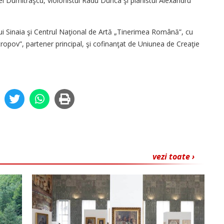
l Dumitraşcu, violonistul Radu Dunca şi pianistul Alexandru
i Sinaia şi Centrul Naţional de Artă „Tinerimea Română”, cu
ntropov”, partener principal, şi cofinanţat de Uniunea de Creaţie
vezi toate ›