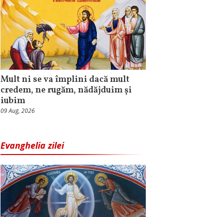
Mult ni se va împlini dacă mult
credem, ne rugăm, nădăjduim și
iubim
09 Aug, 2026
Evanghelia zilei