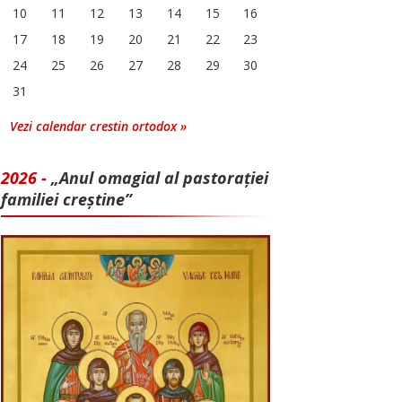
10
11
12
13
14
15
16
17
18
19
20
21
22
23
24
25
26
27
28
29
30
31
Vezi calendar crestin ortodox »
2026 -
„Anul omagial al pastorației
familiei creștine”