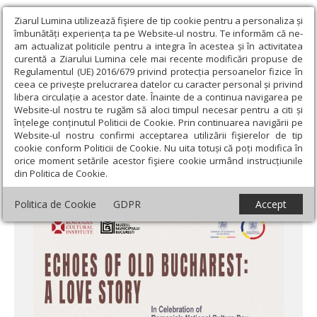
Ziarul Lumina utilizează fişiere de tip cookie pentru a personaliza și
îmbunătăți experiența ta pe Website-ul nostru. Te informăm că ne-
am actualizat politicile pentru a integra în acestea și în activitatea
curentă a Ziarului Lumina cele mai recente modificări propuse de
Regulamentul (UE) 2016/679 privind protecția persoanelor fizice în
ceea ce privește prelucrarea datelor cu caracter personal și privind
libera circulație a acestor date. Înainte de a continua navigarea pe
Website-ul nostru te rugăm să aloci timpul necesar pentru a citi și
Ziarul Lumina
›
Educaţie și Cultură
›
Cultură
›
Evenimente la
înțelege conținutul Politicii de Cookie. Prin continuarea navigării pe
Londra de Ziua Culturii Naționale
Website-ul nostru confirmi acceptarea utilizării fişierelor de tip
cookie conform Politicii de Cookie. Nu uita totuși că poți modifica în
Evenimente la Londra de Ziua Culturii
orice moment setările acestor fişiere cookie urmând instrucțiunile
din Politica de Cookie.
Naționale
Politica de Cookie
GDPR
Accept