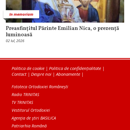
In memoriam
Preasfințitul Părinte Emilian Nica, o prezență
luminoasă
02 Iul, 2026
Politica de cookie
|
Politica de confidențialitate
|
Contact
|
Despre noi
|
Abonamente
|
Fototeca Ortodoxiei Românești
Radio TRINITAS
TV TRINITAS
Vestitorul Ortodoxiei
Agenţia de ştiri BASILICA
Patriarhia Română