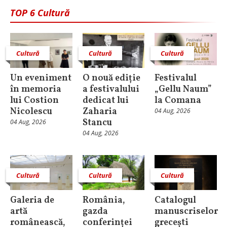
TOP 6 Cultură
Cultură
Cultură
Cultură
Un eveniment
O nouă ediție
Festivalul
în memoria
a festivalului
„Gellu Naum”
lui Costion
dedicat lui
la Comana
Nicolescu
Zaharia
04 Aug, 2026
Stancu
04 Aug, 2026
04 Aug, 2026
Cultură
Cultură
Cultură
Galeria de
România,
Catalogul
artă
gazda
manuscriselor
românească,
conferinței
grecești