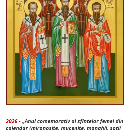
2026 -
„Anul comemorativ al sfintelor femei din
calendar (mironosițe, mu­cenițe, monahii, soții