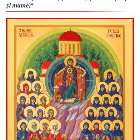
și mame)”