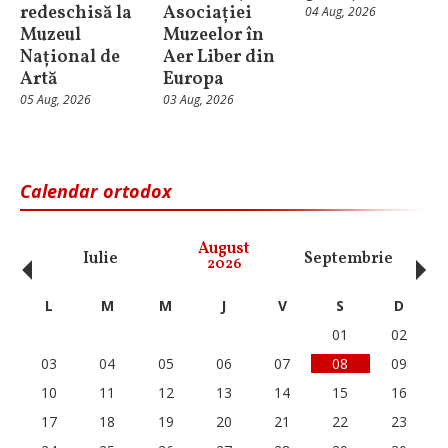
redeschisă la
Asociației
04 Aug, 2026
Muzeul
Muzeelor în
Național de
Aer Liber din
Artă
Europa
05 Aug, 2026
03 Aug, 2026
Calendar ortodox
‹
›
August
Iulie
Septembrie
O
2026
L
M
M
J
V
S
D
01
02
03
04
05
06
07
08
09
10
11
12
13
14
15
16
17
18
19
20
21
22
23