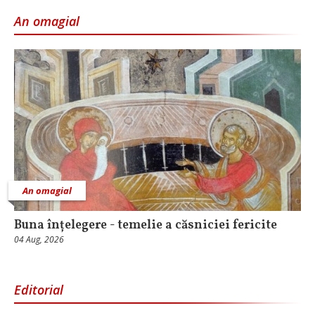
An omagial
An omagial
Buna înțelegere - temelie a căsniciei fericite
04 Aug, 2026
Editorial