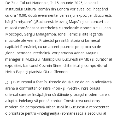
De Ziua Culturii Națio­nale, în 15 ianuarie 2025, la sediul
Institutului Cultural Român din Londra vor avea loc, începând
cu ora 19:00, două evenimente: vernisajul expoziției „București:
hărți în mișcare” („Bucharest: Moving Maps”) și un concert de
muzică românească interbelică cu melodiile iconice ale lui Jean
Moscopol, Sergiu Malagamba, Ionel Fernic și alte legende
muzicale ale vremii. Proiectul prezintă istoria și farmecul
capitalei României, cu un accent puternic pe epoca sa de
glorie, perioada interbelică. Vor participa Adrian Majuru,
manager al Muzeului Municipiului Bucu­rești (MMB) și curator al
expozi­ției, baritonul Cozmin Sime, chitaristul și compozitorul
Heiko Pape și pianista Giulia Glennon.
„(…) Bucureştiul a fost în ultimele două sute de ani o adevărată
arenă a confruntărilor între «nou» şi «vechi», între oraşul
oriental care se încăpăţâna să dăinuie şi oraşul modern care s-
a luptat îndelung să prindă contur. Construirea unui oraş
modern din perspectivă urbanistică în Bucureşti a reprezentat
o prioritate pentru «intelighenţia» românească a secolului al