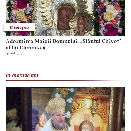
Theologica
Adormirea Maicii Domnului, „Sfântul Chivot”
al lui Dumnezeu
31 Iul, 2026
In memoriam