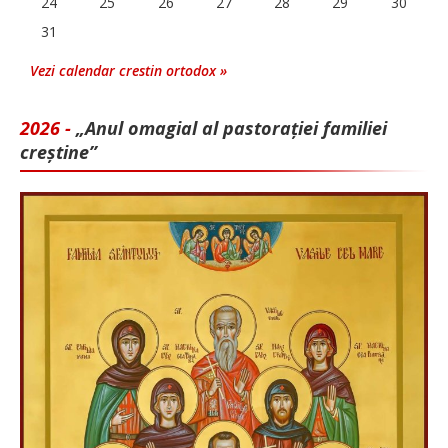
24
25
26
27
28
29
30
31
Vezi calendar crestin ortodox »
2026 -
„Anul omagial al pastorației familiei
creștine”