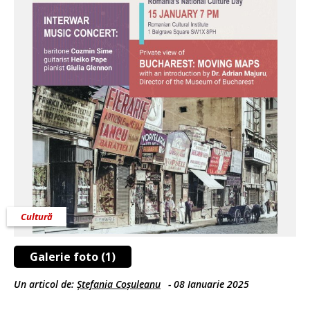
Cultură
Galerie foto (1)
Un articol de:
Ștefania Coșuleanu
-
08 Ianuarie 2025