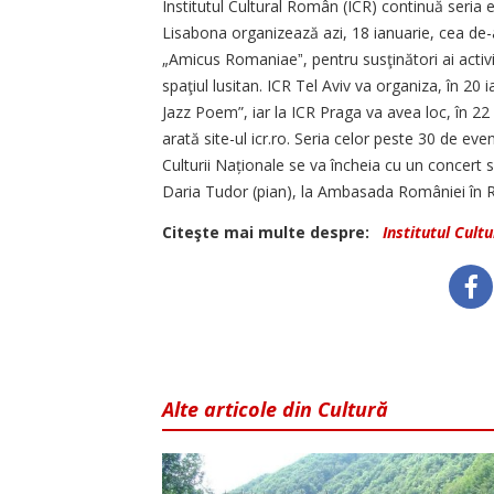
Institutul Cultural Român (ICR) continuă seria ev
Lisabona organizează azi, 18 ianuarie, cea de-a 
„Amicus Ro­ma­niaeˮ, pentru susţinători ai activi
spaţiul lusitan. ICR Tel Aviv va organiza, în 20
Jazz Poem”, iar la ICR Praga va avea loc, în 22
arată site-ul icr.ro. Seria celor peste 30 de ev
Culturii Naționale se va încheia cu un concert s
Daria Tudor (pian), la Ambasada României în R
Citeşte mai multe despre:
Institutul Cult
Alte articole din Cultură