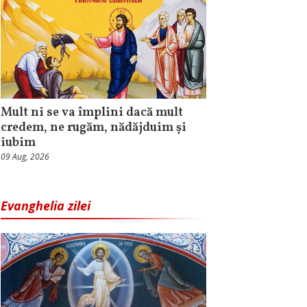
Mult ni se va împlini dacă mult
credem, ne rugăm, nădăjduim și
iubim
09 Aug, 2026
Evanghelia zilei