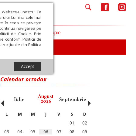
e Website-ul nostru. Te
iarului Lumina cele mai
ce în ceea ce privește
a continua navigarea pe
Opinii
Filantropie
iticii de Cookie. Prin
ie conform Politicii de
trucțiunile din Politica
iu
Accept
Calendar ortodox
‹
›
August
Iulie
Septembrie
Octombrie
Noiembri
2026
L
M
M
J
V
S
D
01
02
03
04
05
06
07
08
09