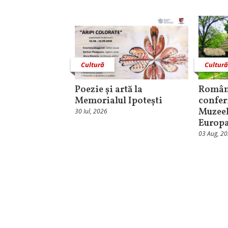
Cultură
Cultur
Poezie și artă la
Român
Memorialul Ipotești
confer
Muzeel
30 Iul, 2026
Europ
03 Aug, 2