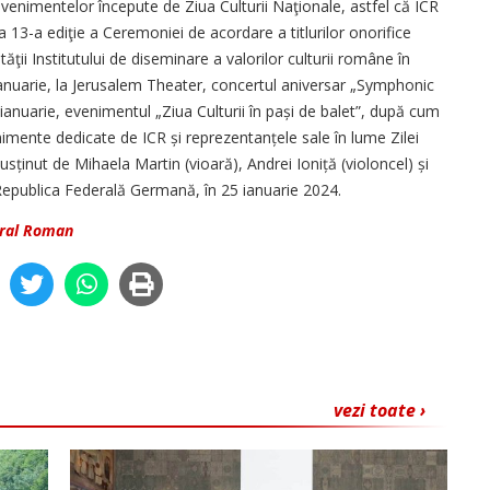
e­ni­mentelor începute de Ziua Culturii Na­ţi­o­nale, astfel că ICR
13-a ediţie a Ceremoniei de acordare a ti­tlurilor onorifice
tăţii Institutului de diseminare a valorilor culturii române în
 ianuarie, la ­Jerusalem Theater, concertul aniversar „Symphonic
 ianuarie, evenimentul „Ziua Culturii în pași de balet”, după cum
enimente dedicate de ICR și reprezentanțele sale în lume Zilei
usținut de Mihaela Martin (vioară), Andrei Ioniță (violoncel) și
epublica Federală Germană, în 25 ianuarie 2024.
ural Roman
vezi toate ›