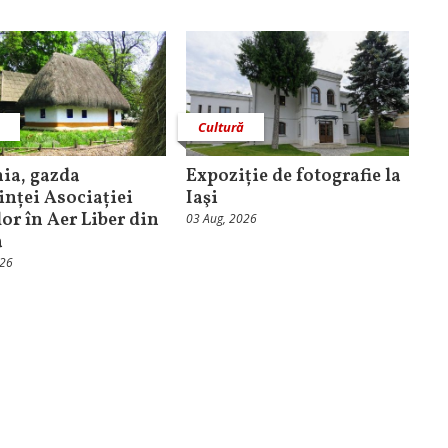
ă
Cultură
ia, gazda
Expoziție de fotografie la
inței Asociației
Iaşi
or în Aer Liber din
03 Aug, 2026
a
026