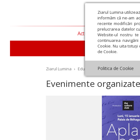
Ziarul Lumina utilizea
informăm că ne-am actu
recente modificări pr
prelucrarea datelor cu
Actualitate religioasă
T
Website-ul nostru te 
continuarea navigării 
Cookie. Nu uita totuși 
E
de Cookie.
Politica de Cookie
Ziarul Lumina
›
Educaţie și Cultură
›
Cultură
›
E
Evenimente organizate d
st
Septembrie
Octombrie
Noiembrie
Decembrie
Ianuar