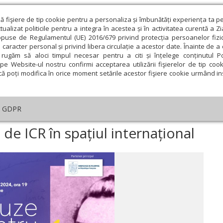
ză fişiere de tip cookie pentru a personaliza și îmbunătăți experiența ta p
alizat politicile pentru a integra în acestea și în activitatea curentă a Z
opuse de Regulamentul (UE) 2016/679 privind protecția persoanelor fizi
 caracter personal și privind libera circulație a acestor date. Înainte de 
eologie și spiritualitate
Educaţie și Cultură
Societate
rugăm să aloci timpul necesar pentru a citi și înțelege conținutul Pol
pe Website-ul nostru confirmi acceptarea utilizării fişierelor de tip cook
că poți modifica în orice moment setările acestor fişiere cookie urmând ins
ducaţie
Lumina literară şi artistică
Cultură
Interv
GDPR
venimente organizate de ICR în spațiul internațional
e ICR în spațiul internațional
ie
Februarie
Martie
Aprilie
Mai
Iunie