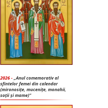
2026 -
„Anul comemorativ al
sfintelor femei din calendar
(mironosițe, mu­cenițe, monahii,
soții și mame)”