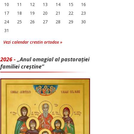
10
11
12
13
14
15
16
17
18
19
20
21
22
23
24
25
26
27
28
29
30
31
Vezi calendar crestin ortodox »
2026 -
„Anul omagial al pastorației
familiei creștine”