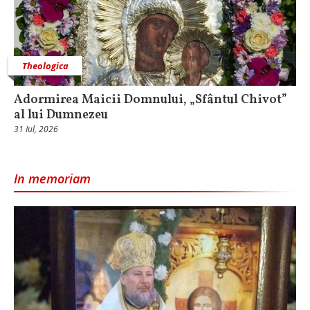
Theologica
Adormirea Maicii Domnului, „Sfântul Chivot”
al lui Dumnezeu
31 Iul, 2026
In memoriam