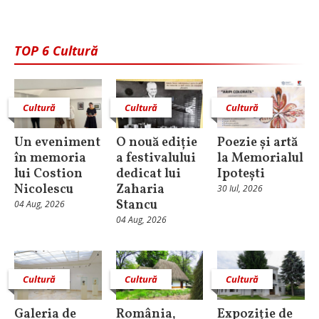
TOP 6 Cultură
Cultură
Cultură
Cultură
Un eveniment
O nouă ediție
Poezie și artă
în memoria
a festivalului
la Memorialul
lui Costion
dedicat lui
Ipotești
Nicolescu
Zaharia
30 Iul, 2026
Stancu
04 Aug, 2026
04 Aug, 2026
Cultură
Cultură
Cultură
Galeria de
România,
Expoziție de