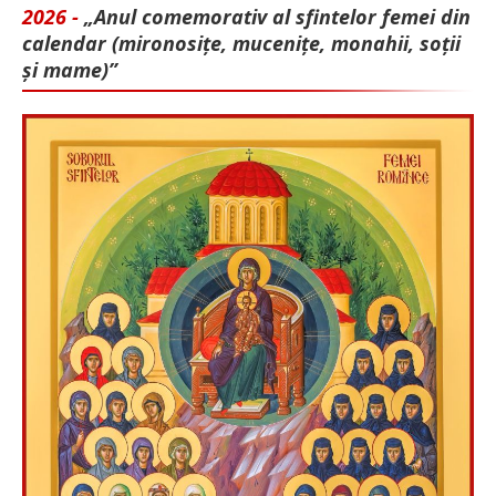
2026 -
„Anul comemorativ al sfintelor femei din
calendar (mironosițe, mu­cenițe, monahii, soții
și mame)”