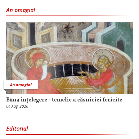
An omagial
An omagial
Buna înțelegere - temelie a căsniciei fericite
04 Aug, 2026
Editorial