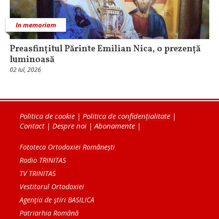
In memoriam
Preasfințitul Părinte Emilian Nica, o prezență
luminoasă
02 Iul, 2026
Politica de cookie
|
Politica de confidențialitate
|
Contact
|
Despre noi
|
Abonamente
|
Fototeca Ortodoxiei Românești
Radio TRINITAS
TV TRINITAS
Vestitorul Ortodoxiei
Agenţia de ştiri BASILICA
Patriarhia Română