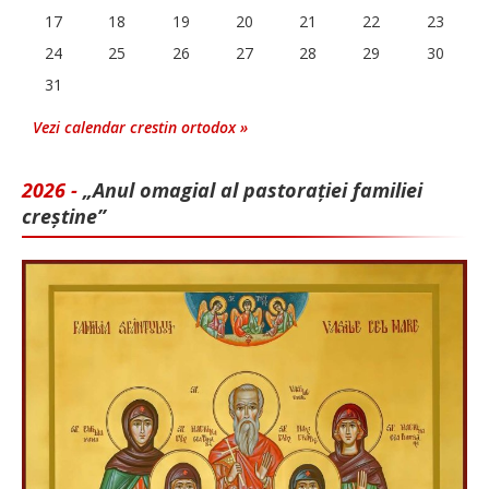
17
18
19
20
21
22
23
24
25
26
27
28
29
30
31
Vezi calendar crestin ortodox »
2026 -
„Anul omagial al pastorației familiei
creștine”