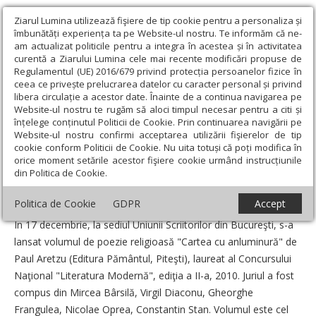
Ziarul Lumina utilizează fişiere de tip cookie pentru a personaliza și
îmbunătăți experiența ta pe Website-ul nostru. Te informăm că ne-
am actualizat politicile pentru a integra în acestea și în activitatea
curentă a Ziarului Lumina cele mai recente modificări propuse de
Regulamentul (UE) 2016/679 privind protecția persoanelor fizice în
ceea ce privește prelucrarea datelor cu caracter personal și privind
libera circulație a acestor date. Înainte de a continua navigarea pe
Website-ul nostru te rugăm să aloci timpul necesar pentru a citi și
Ziarul Lumina
›
Educaţie și Cultură
›
Cultură
›
Lansare de carte
înțelege conținutul Politicii de Cookie. Prin continuarea navigării pe
cu poeme religioase
Website-ul nostru confirmi acceptarea utilizării fişierelor de tip
cookie conform Politicii de Cookie. Nu uita totuși că poți modifica în
Lansare de carte cu poeme religioase
orice moment setările acestor fişiere cookie urmând instrucțiunile
din Politica de Cookie.
Data:
04 Ianuarie 2011
Politica de Cookie
GDPR
Accept
În 17 decembrie, la sediul Uniunii Scriitorilor din Bucureşti, s-a
lansat volumul de poezie religioasă "Cartea cu anluminură" de
Paul Aretzu (Editura Pământul, Piteşti), laureat al Concursului
Naţional "Literatura Modernă", ediţia a II-a, 2010. Juriul a fost
compus din Mircea Bârsilă, Virgil Diaconu, Gheorghe
Frangulea, Nicolae Oprea, Constantin Stan. Volumul este cel