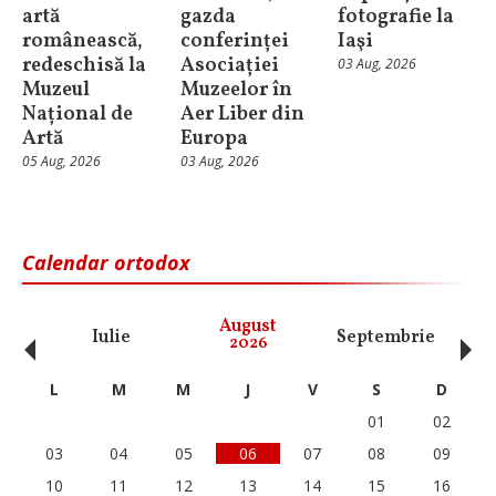
artă
gazda
fotografie la
românească,
conferinței
Iaşi
redeschisă la
Asociației
03 Aug, 2026
Muzeul
Muzeelor în
Național de
Aer Liber din
Artă
Europa
05 Aug, 2026
03 Aug, 2026
Calendar ortodox
‹
›
August
Iulie
Septembrie
O
2026
L
M
M
J
V
S
D
01
02
03
04
05
06
07
08
09
10
11
12
13
14
15
16