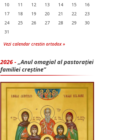
10
11
12
13
14
15
16
17
18
19
20
21
22
23
24
25
26
27
28
29
30
31
Vezi calendar crestin ortodox »
2026 -
„Anul omagial al pastorației
familiei creștine”