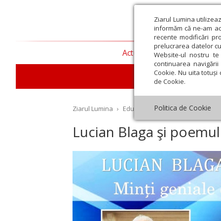
Ziarul Lumina utilizea
informăm că ne-am actu
recente modificări pr
prelucrarea datelor cu
Actualitate religioasă
T
Website-ul nostru te 
continuarea navigării 
Cookie. Nu uita totuși 
E
de Cookie.
Politica de Cookie
Ziarul Lumina
›
Educaţie și Cultură
›
Cultură
›
L
Lucian Blaga şi poemul 
st
Septembrie
Octombrie
Noiembrie
Decembrie
Ianuar