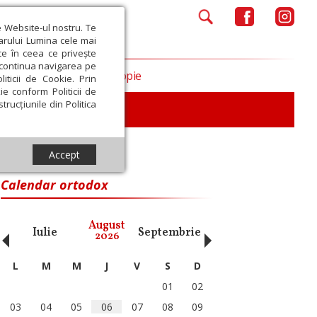
e Website-ul nostru. Te
iarului Lumina cele mai
ce în ceea ce privește
a continua navigarea pe
Opinii
Filantropie
iticii de Cookie. Prin
ie conform Politicii de
trucțiunile din Politica
iu
Accept
Calendar ortodox
‹
›
August
Iulie
Septembrie
Octombrie
Noiembri
2026
L
M
M
J
V
S
D
01
02
03
04
05
06
07
08
09