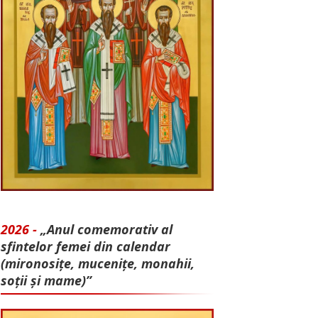
2026 -
„Anul comemorativ al
sfintelor femei din calendar
(mironosițe, mu­cenițe, monahii,
soții și mame)”