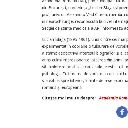
Academia Română (AR), prin Fundația Culturală „
din București, con­ferința „Lucian Blaga și poemu
prof. univ. dr. Alexandru Vlad Ciurea, membru de
în neurochirurgie, recunoscută la nivel internaț
Secției de ști­ințe medicale a AR, informează ac
Lucian Blaga (1895-1961), unul dintre cei mai p
experimentat în copilărie o tulburare de vorbi
a stârnit deopotrivă interesul biografilor și al ce
atins culmi impresionante, tăcerea din primii 
să exploreze posibilele cauze ale acestei tulbură
psihologic. Tulburarea de vorbire a copilului Lu
s-a extins spre interior, înainte de a se exprima
română și europeană.
Citeşte mai multe despre:
Academia Rom