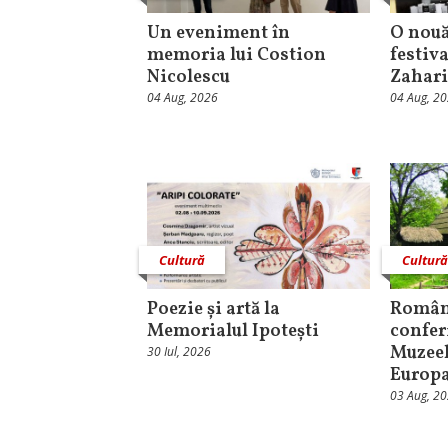
Un eveniment în
O nouă
memoria lui Costion
festiva
Nicolescu
Zahari
04 Aug, 2026
04 Aug, 2
Cultură
Cultur
Poezie și artă la
Român
Memorialul Ipotești
confer
Muzeel
30 Iul, 2026
Europ
03 Aug, 2