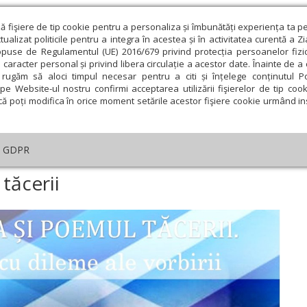
ză fişiere de tip cookie pentru a personaliza și îmbunătăți experiența ta p
alizat politicile pentru a integra în acestea și în activitatea curentă a Z
opuse de Regulamentul (UE) 2016/679 privind protecția persoanelor fizi
 caracter personal și privind libera circulație a acestor date. Înainte de 
eologie și spiritualitate
Educaţie și Cultură
Societate
rugăm să aloci timpul necesar pentru a citi și înțelege conținutul Pol
pe Website-ul nostru confirmi acceptarea utilizării fişierelor de tip cook
că poți modifica în orice moment setările acestor fişiere cookie urmând ins
ducaţie
Lumina literară şi artistică
Cultură
Interv
GDPR
ucian Blaga şi poemul tăcerii
tăcerii
ie
Februarie
Martie
Aprilie
Mai
Iunie