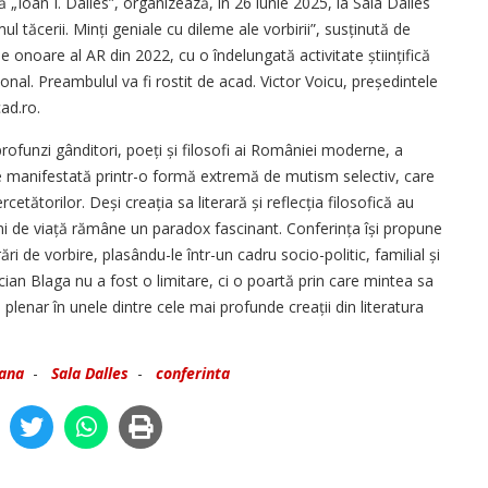
Ioan I. Dalles”, organizează, în 26 iunie 2025, la Sala Dalles
l tăcerii. Minți geniale cu dileme ale vorbirii”, susținută de
 onoare al AR din 2022, cu o îndelungată activitate știin­țifică
ional. Preambulul va fi rostit de acad. Victor Voicu, președintele
ad.ro.
rofunzi gânditori, poeți și filosofi ai României moderne, a
re manifestată printr-o formă extremă de mutism selectiv, care
rcetătorilor. Deși creația sa literară și reflecția filosofică au
ani de viață rămâne un paradox fascinant. Conferința își propune
ri de vorbire, plasându-le într-un cadru socio-politic, familial și
cian Blaga nu a fost o limitare, ci o poartă prin care mintea sa
 plenar în unele dintre cele mai profunde creații din literatura
ana
-
Sala Dalles
-
conferinta