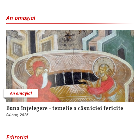
An omagial
An omagial
Buna înțelegere - temelie a căsniciei fericite
04 Aug, 2026
Editorial