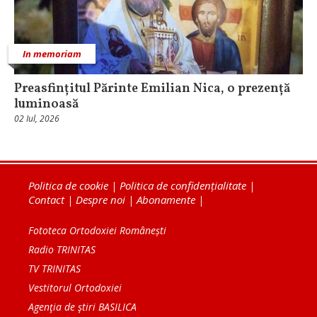
In memoriam
Preasfințitul Părinte Emilian Nica, o prezență
luminoasă
02 Iul, 2026
Politica de cookie
|
Politica de confidențialitate
|
Contact
|
Despre noi
|
Abonamente
|
Fototeca Ortodoxiei Românești
Radio TRINITAS
TV TRINITAS
Vestitorul Ortodoxiei
Agenţia de ştiri BASILICA