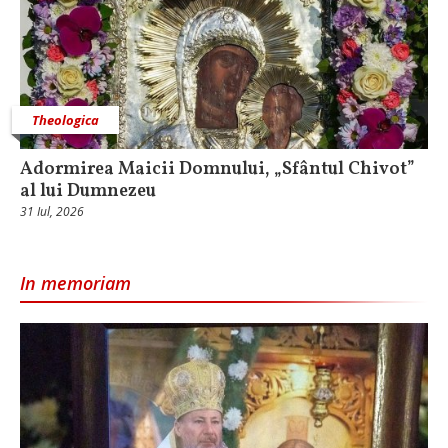
Theologica
Adormirea Maicii Domnului, „Sfântul Chivot”
al lui Dumnezeu
31 Iul, 2026
In memoriam