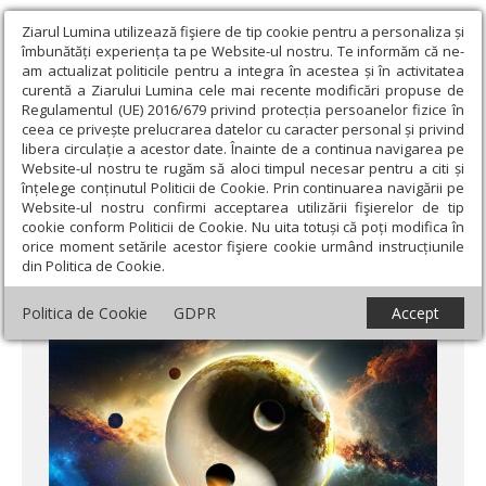
Ziarul Lumina utilizează fişiere de tip cookie pentru a personaliza și
îmbunătăți experiența ta pe Website-ul nostru. Te informăm că ne-
am actualizat politicile pentru a integra în acestea și în activitatea
curentă a Ziarului Lumina cele mai recente modificări propuse de
Regulamentul (UE) 2016/679 privind protecția persoanelor fizice în
ceea ce privește prelucrarea datelor cu caracter personal și privind
libera circulație a acestor date. Înainte de a continua navigarea pe
Website-ul nostru te rugăm să aloci timpul necesar pentru a citi și
Ziarul Lumina
›
Educaţie și Cultură
›
Cultură
›
Premieră la Opera
înțelege conținutul Politicii de Cookie. Prin continuarea navigării pe
Comică pentru Copii
Website-ul nostru confirmi acceptarea utilizării fişierelor de tip
cookie conform Politicii de Cookie. Nu uita totuși că poți modifica în
Premieră la Opera Comică pentru Copii
orice moment setările acestor fişiere cookie urmând instrucțiunile
din Politica de Cookie.
Politica de Cookie
GDPR
Accept