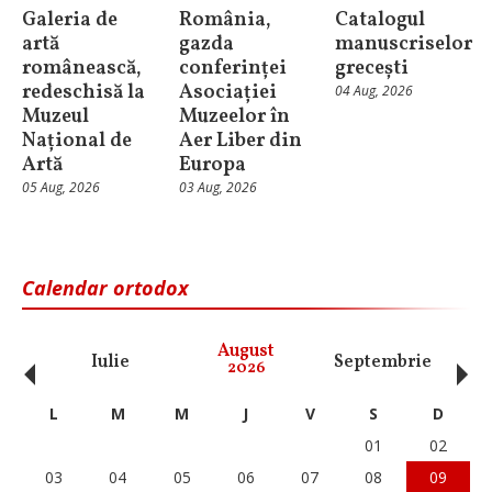
Galeria de
România,
Catalogul
artă
gazda
manuscriselor
românească,
conferinței
grecești
redeschisă la
Asociației
04 Aug, 2026
Muzeul
Muzeelor în
Național de
Aer Liber din
Artă
Europa
05 Aug, 2026
03 Aug, 2026
Calendar ortodox
‹
›
August
Iulie
Septembrie
O
2026
L
M
M
J
V
S
D
01
02
03
04
05
06
07
08
09