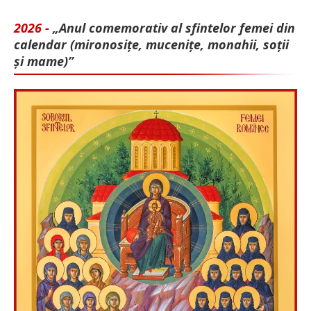
2026 -
„Anul comemorativ al sfintelor femei din
calendar (mironosițe, mu­cenițe, monahii, soții
și mame)”