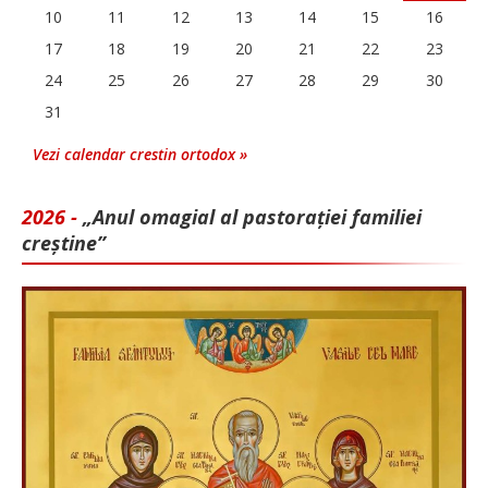
10
11
12
13
14
15
16
17
18
19
20
21
22
23
24
25
26
27
28
29
30
31
Vezi calendar crestin ortodox »
2026 -
„Anul omagial al pastorației familiei
creștine”