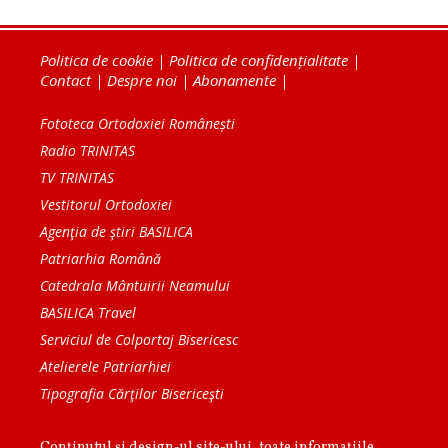
Politica de cookie
|
Politica de confidențialitate
|
Contact
|
Despre noi
|
Abonamente
|
Fototeca Ortodoxiei Românești
Radio TRINITAS
TV TRINITAS
Vestitorul Ortodoxiei
Agenţia de ştiri BASILICA
Patriarhia Română
Catedrala Mântuirii Neamului
BASILICA Travel
Serviciul de Colportaj Bisericesc
Atelierele Patriarhiei
Tipografia Cărţilor Bisericeşti
Conținutul și design-ul site-ului, toate informaţiile