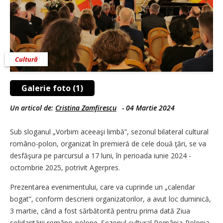
Cultură
Galerie foto (1)
Un articol de:
Cristina Zamfirescu
-
04 Martie 2024
Sub sloganul „Vorbim aceeaşi limbă”, sezonul bilateral cultural
româno-polon, organizat în premieră de cele două ţări, se va
desfăşura pe parcursul a 17 luni, în perioada iunie 2024 -
octombrie 2025, potrivit Agerpres.
Prezentarea evenimentului, care va cuprinde un „calendar
bogat”, conform descrierii organizatorilor, a avut loc duminică,
3 martie, când a fost sărbătorită pentru prima dată Ziua
solidarităţii româno-polone. Sezonul cultural România-Polonia