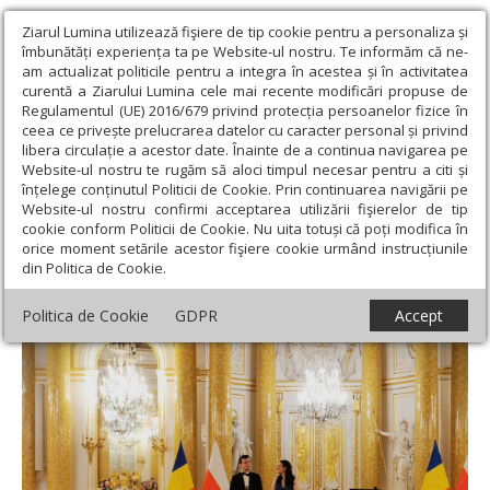
Ziarul Lumina utilizează fişiere de tip cookie pentru a personaliza și
îmbunătăți experiența ta pe Website-ul nostru. Te informăm că ne-
am actualizat politicile pentru a integra în acestea și în activitatea
curentă a Ziarului Lumina cele mai recente modificări propuse de
Regulamentul (UE) 2016/679 privind protecția persoanelor fizice în
ceea ce privește prelucrarea datelor cu caracter personal și privind
libera circulație a acestor date. Înainte de a continua navigarea pe
Website-ul nostru te rugăm să aloci timpul necesar pentru a citi și
Ziarul Lumina
›
Educaţie și Cultură
›
Cultură
›
Sezonul cultural
înțelege conținutul Politicii de Cookie. Prin continuarea navigării pe
România-Polonia, timp de 17 luni
Website-ul nostru confirmi acceptarea utilizării fişierelor de tip
cookie conform Politicii de Cookie. Nu uita totuși că poți modifica în
Sezonul cultural România-Polonia, timp de
orice moment setările acestor fişiere cookie urmând instrucțiunile
din Politica de Cookie.
17 luni
Politica de Cookie
GDPR
Accept