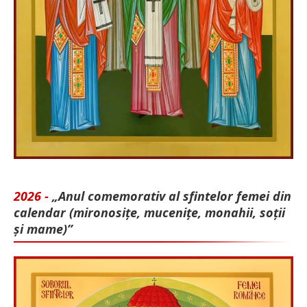
2026 -
„Anul comemorativ al sfintelor femei din
calendar (mironosițe, mu­cenițe, monahii, soții
și mame)”