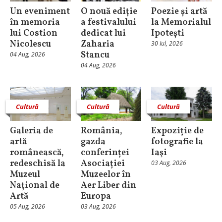
Un eveniment
O nouă ediție
Poezie și artă
în memoria
a festivalului
la Memorialul
lui Costion
dedicat lui
Ipotești
Nicolescu
Zaharia
30 Iul, 2026
Stancu
04 Aug, 2026
04 Aug, 2026
Cultură
Cultură
Cultură
Galeria de
România,
Expoziție de
artă
gazda
fotografie la
românească,
conferinței
Iaşi
redeschisă la
Asociației
03 Aug, 2026
Muzeul
Muzeelor în
Național de
Aer Liber din
Artă
Europa
05 Aug, 2026
03 Aug, 2026