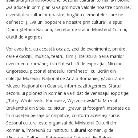
„va aduce în prim-plan şi va promova valorile noastre comune,
diversitatea culturilor noastre, bogăţia elementelor care ne
definesc” şi „va uni popoarele noastre prin cultură”, a spus
Diana-Ştefana Baciuna, secretar de stat în Ministerul Culturii,
citată de Agerpres.
Vor avea loc, cu această ocazie, zeci de evenimente, printre
care expoziţii, muzică, teatru, film şi literatură. Seria marilor
evenimente româneşti va fi deschisă de expoziţia „Nicolae
Grigorescu, pictor al ethosului românesc”, cu lucrări din
colecţia Muzeului Naţional de Artă a României, găzduită de
Muzeul Naţional din Gdansk, informează Agerpres. Startul
sezonului polonez în România va fi dat de vernisajul expoziţiei
„Tatry. Wroblewski, Karlowicz, Wyczolkowski” la Muzeul
Brukenthal din Sibiu, cu picturi, gravuri şi fotografii inspirate de
frumuseţea peisajelor carpatice, conform aceleiaşi surse.
Sezonul cultural este organizat de Ministerul Culturii din
România, împreună cu Institutul Cultural Român, şi de
Ministerul Culturii şi Patrimoniului Naţional din Polonia,