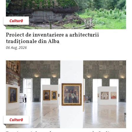
Cultură
Proiect de inventariere a arhitecturii
tradiționale din Alba
06 Aug, 2026
Cultură