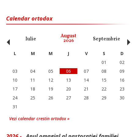
Calendar ortodox
‹
›
August
Iulie
Septembrie
O
2026
L
M
M
J
V
S
D
01
02
03
04
05
06
07
08
09
10
11
12
13
14
15
16
17
18
19
20
21
22
23
24
25
26
27
28
29
30
31
Vezi calendar crestin ortodox »
2026 -
„Anul omagial al pastorației familiei