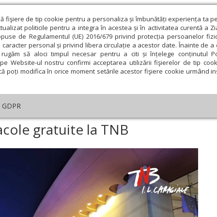
ză fişiere de tip cookie pentru a personaliza și îmbunătăți experiența ta p
alizat politicile pentru a integra în acestea și în activitatea curentă a Z
opuse de Regulamentul (UE) 2016/679 privind protecția persoanelor fizi
 caracter personal și privind libera circulație a acestor date. Înainte de 
eologie și spiritualitate
Educaţie și Cultură
Societate
rugăm să aloci timpul necesar pentru a citi și înțelege conținutul Pol
pe Website-ul nostru confirmi acceptarea utilizării fişierelor de tip cook
că poți modifica în orice moment setările acestor fişiere cookie urmând ins
ducaţie
Lumina literară şi artistică
Cultură
Interv
GDPR
ururi ghidate și spectacole gratuite la TNB
acole gratuite la TNB
ie
Februarie
Martie
Aprilie
Mai
Iunie