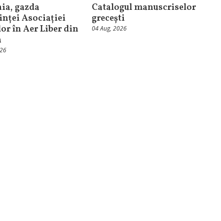
ia, gazda
Catalogul manuscriselor
inței Asociației
grecești
or în Aer Liber din
04 Aug, 2026
a
026