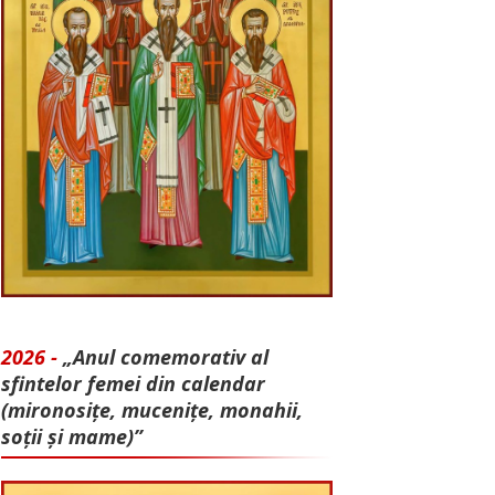
2026 -
„Anul comemorativ al
sfintelor femei din calendar
(mironosițe, mu­cenițe, monahii,
soții și mame)”