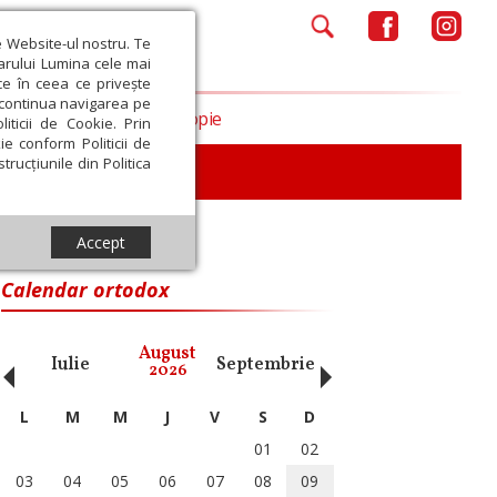
e Website-ul nostru. Te
iarului Lumina cele mai
ce în ceea ce privește
a continua navigarea pe
Opinii
Filantropie
iticii de Cookie. Prin
ie conform Politicii de
trucțiunile din Politica
iu
Accept
Calendar ortodox
‹
›
August
Iulie
Septembrie
Octombrie
Noiembri
2026
L
M
M
J
V
S
D
01
02
03
04
05
06
07
08
09