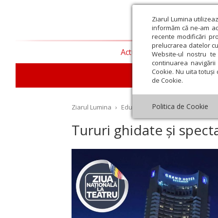
Ziarul Lumina utilizea
informăm că ne-am actu
recente modificări pr
prelucrarea datelor cu
Actualitate religioasă
T
Website-ul nostru te 
continuarea navigării 
Cookie. Nu uita totuși 
E
de Cookie.
Politica de Cookie
Ziarul Lumina
›
Educaţie și Cultură
›
Cultură
›
T
Tururi ghidate și spect
st
Septembrie
Octombrie
Noiembrie
Decembrie
Ianuar