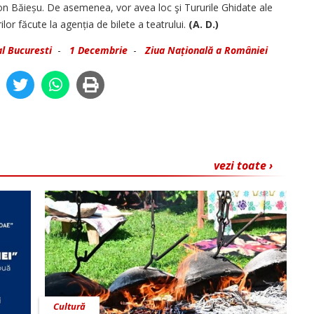
Ion Băieșu. De asemenea, vor avea loc şi Tururile Ghidate ale
ilor făcute la agenția de bilete a teatrului.
(A. D.)
l Bucuresti
-
1 Decembrie
-
Ziua Națională a României
vezi toate ›
Cultură