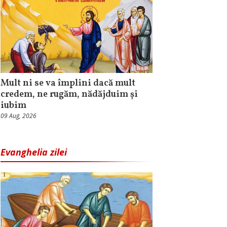
Mult ni se va împlini dacă mult
credem, ne rugăm, nădăjduim și
iubim
09 Aug, 2026
Evanghelia zilei