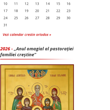
10
11
12
13
14
15
16
17
18
19
20
21
22
23
24
25
26
27
28
29
30
31
Vezi calendar crestin ortodox »
2026 -
„Anul omagial al pastorației
familiei creștine”