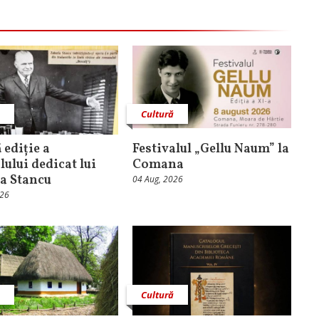
ă
Cultură
 ediție a
Festivalul „Gellu Naum” la
lului dedicat lui
Comana
a Stancu
04 Aug, 2026
026
ă
Cultură