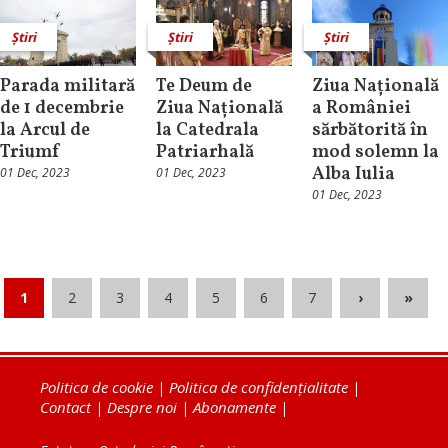
Știri
Știri
Știri
Parada militară
Te Deum de
Ziua Națională
de 1 decembrie
Ziua Națională
a României
la Arcul de
la Catedrala
sărbătorită în
Triumf
Patriarhală
mod solemn la
Alba Iulia
01 Dec, 2023
01 Dec, 2023
01 Dec, 2023
1
2
3
4
5
6
7
›
»
Politica de cookie
|
Politica de confidențialitate
|
Contact
|
Despre noi
|
Abonamente
|