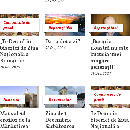
01 Dec, 2025
Comunicate de
presă
Repere și idei
Repere și idei
„Te Deum” în
Dar a doua zi?
„Bucuria
biserici de Ziua
noastră nu este
02 Dec, 2024
Națională a
bucuria unei
României
singure
generații”
26 Noi, 2025
01 Dec, 2024
Comunicate de
Historica
Documentar
presă
Mausoleul
Ziua de 1
Te Deum în
eroilor de la
Decembrie -
biserici de Ziua
Mănăstirea
Sărbătoarea
Naţională a