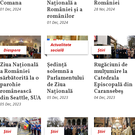
Comana
Națională a
României
României și a
01 Dec, 2024
28 Noi, 2024
românilor
01 Dec, 2024
Actualitate
Diaspora
socială
Știri
Ziua Națională
Ședință
Rugăciuni de
a României
solemnă a
mulțumire la
sărbătorită la o
Parlamentului
Catedrala
parohie
de Ziua
Episcopală din
românească
Națională
Caransebeș
din Seattle, SUA
05 Dec, 2023
04 Dec, 2023
05 Dec, 2023
Știri
Știri
Știri