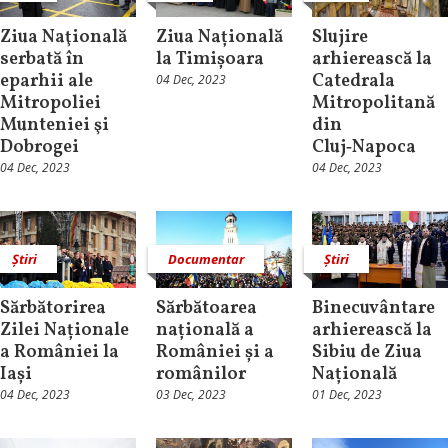
Ziua Naţională
Ziua Națională
Slujire
serbată în
la Timișoara
arhierească la
eparhii ale
Catedrala
04 Dec, 2023
Mitropoliei
Mitropolitană
Munteniei şi
din
Dobrogei
Cluj‑Napoca
04 Dec, 2023
04 Dec, 2023
Știri
Documentar
Știri
Sărbătorirea
Sărbătoarea
Binecuvântare
Zilei Naționale
națională a
arhierească la
a României la
României și a
Sibiu de Ziua
Iași
românilor
Națională
04 Dec, 2023
03 Dec, 2023
01 Dec, 2023