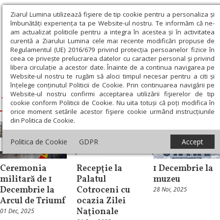
Ziarul Lumina utilizează fişiere de tip cookie pentru a personaliza și
îmbunătăți experiența ta pe Website-ul nostru. Te informăm că ne-
am actualizat politicile pentru a integra în acestea și în activitatea
curentă a Ziarului Lumina cele mai recente modificări propuse de
Regulamentul (UE) 2016/679 privind protecția persoanelor fizice în
ceea ce privește prelucrarea datelor cu caracter personal și privind
libera circulație a acestor date. Înainte de a continua navigarea pe
Website-ul nostru te rugăm să aloci timpul necesar pentru a citi și
Ziarul Lumina
›
1 Decembrie
înțelege conținutul Politicii de Cookie. Prin continuarea navigării pe
Website-ul nostru confirmi acceptarea utilizării fişierelor de tip
1 Decembrie
cookie conform Politicii de Cookie. Nu uita totuși că poți modifica în
orice moment setările acestor fişiere cookie urmând instrucțiunile
din Politica de Cookie.
Politica de Cookie
GDPR
Accept
Știri
Știri
Cultură
Ceremonia
Recepţie la
1 Decembrie la
militară de 1
Palatul
muzeu
Decembrie la
Cotroceni cu
28 Noi, 2025
Arcul de Triumf
ocazia Zilei
Naţionale
01 Dec, 2025