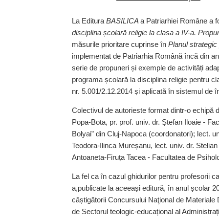
La Editura
BASILICA
a Patriarhiei Române a f
disciplina școlară religie la clasa a IV-a. Propun
măsurile prioritare cuprinse în
Planul strategic 
implementat de Patriarhia Română încă din anul
serie de propuneri și exemple de activități ada
programa școlară la disciplina religie pentru cl
nr. 5.001/2.12.2014 și aplicată în sistemul d
Colectivul de autorieste format dintr-o echipă d
Popa-Bota, pr. prof. univ. dr. Ștefan Iloaie - F
Bolyai” din Cluj-Napoca (coordonatori); lect. 
Teodora-Ilinca Mureșanu, lect. univ. dr. Stelian
Antoaneta-Firuța Tacea - Facultatea de Psihologi
La fel ca în cazul ghidurilor pentru profesorii car
a,publicate la aceeași editură, în anul școlar 2
câștigătorii Concursului Naţional de Materiale
de Sectorul teologic-educațional al Administrați