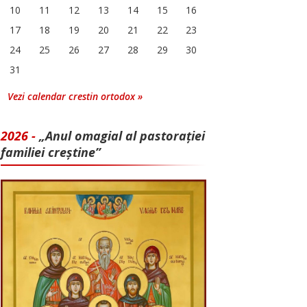
10
11
12
13
14
15
16
17
18
19
20
21
22
23
24
25
26
27
28
29
30
31
Vezi calendar crestin ortodox »
2026 -
„Anul omagial al pastorației
familiei creștine”