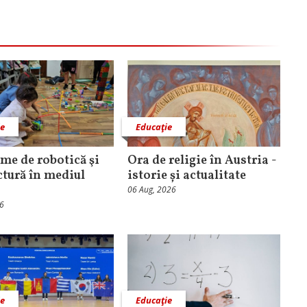
ie
Educaţie
me de robotică şi
Ora de religie în Austria -
ctură în mediul
istorie și actualitate
06 Aug, 2026
26
ie
Educaţie