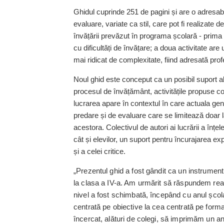
Ghidul cuprinde 251 de pagini și are o adresabil
evaluare, variate ca stil, care pot fi realizate de
învățării prevăzut în programa școlară - prima ac
cu dificultăți de învățare; a doua activitate are
mai ridicat de complexitate, fiind adresată prof
Noul ghid este conceput ca un posibil suport alte
procesul de învățământ, activitățile propuse co
lucrarea apare în contextul în care actuala ge
predare și de evaluare care se limitează doar 
acestora. Colectivul de autori ai lucrării a înțe
cât și elevilor, un suport pentru încurajarea expr
și a celei critice.
„Prezentul ghid a fost gândit ca un instrument d
la clasa a IV-a. Am urmărit să răspundem reali
nivel a fost schimbată, începând cu anul șco
centrată pe obiective la cea centrată pe form
încercat, alături de colegi, să imprimăm un a