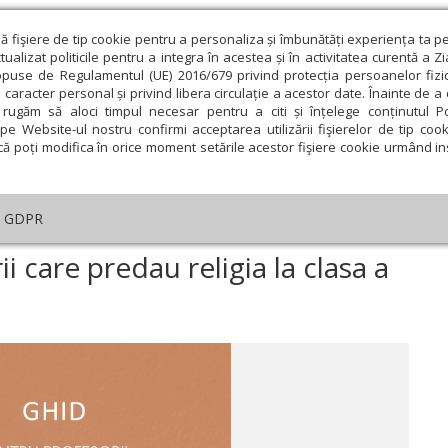
ză fişiere de tip cookie pentru a personaliza și îmbunătăți experiența ta p
alizat politicile pentru a integra în acestea și în activitatea curentă a Z
opuse de Regulamentul (UE) 2016/679 privind protecția persoanelor fizi
 caracter personal și privind libera circulație a acestor date. Înainte de 
eologie și spiritualitate
Educaţie și Cultură
Societate
rugăm să aloci timpul necesar pentru a citi și înțelege conținutul Pol
pe Website-ul nostru confirmi acceptarea utilizării fişierelor de tip cook
că poți modifica în orice moment setările acestor fişiere cookie urmând ins
ducaţie
Lumina literară şi artistică
Cultură
Interv
GDPR
Ghidul pentru profesorii care predau religia la clasa a IV-a
i care predau religia la clasa a
ie
Februarie
Martie
Aprilie
Mai
Iunie