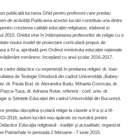
ost publicată lucrarea
Ghid pentru profesorii care predau
eri de activități
.Publicarea acestei lucrări constituie una dintre
pentru creșterea calității educației religioase
, elaborat și
 2015. Ghidul vine în întâmpinarea profesorilor de religie cu o
ptate noului model de proiectare curriculară propus de
asa a IV-a, aprobată prin Ordinul ministrului educației naționale
e învățământ românesc începând cu anul școlar 2016-2017.
e cadre didactice cu experiență în predarea religiei: dr. Ioan
acultatea de Teologie Ortodoxă din cadrul Universității „Babeș-
univ. dr. Paula Bud, dr. Alexandra Budu, Mihaela Cosmuța, dr.
 Pașca-Tușa, dr. Adriana Rotar; referent - conf. univ. dr.
e și Științele Educației din cadrul Universității din București.
e predau disciplina școlară religie la clasele a II-a și a III-
015-2016, autorii lucrării nou-apărute se numără printre
 Didactice
Educaţia religioasă - tradiţie şi actualitate
, organizat
ei Patriarhale în perioada 2 februarie - 7 iunie 2015.