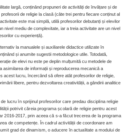
itate largă, conținând propuneri de activități de învățare și de
 profesorii de religie la clasă (câte trei pentru fiecare conținut al
tivitate este mai simplă, utilă profesorilor debutanți și elevilor
 un nivel mediu de complexitate, iar a treia activitate are un nivel
esorilor cu experiență).
rnativ la manualele și auxiliarele didactice utilizate în
nținând și anumite sugestii metodologice utile. Totodată,
nerație de elevi nu este pe deplin mulțumită cu metodele de
la asimilarea de informații și reproducerea mecanică a
les acest lucru, încercând să ofere atât profesorilor de religie,
imării libere, pentru dezvoltarea creativității, a gândirii analitice
e lucru în sprijinul profesorilor care predau disciplina religie
tății potrivit căreia programa școlară de religie pentru acest
lar 2016-2017, prin aceea că s-a făcut trecerea de la programa
area de competențe. În cadrul activității de coordonare am
numit grad de dinamism, o aducere în actualitate a modului de