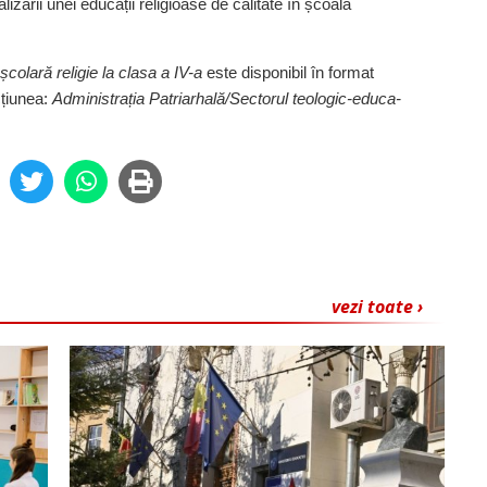
lizării unei educații religioase de calitate în școala
școlară religie la clasa a IV-a
este disponibil în format
cțiunea:
Admi­nistrația Patriarhală/Sectorul teologic-educa­
vezi toate ›