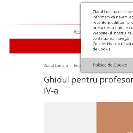
Ziarul Lumina utilizea
informăm că ne-am actu
recente modificări pr
prelucrarea datelor cu
Actualitate religioasă
T
Website-ul nostru te 
continuarea navigării 
Cookie. Nu uita totuși 
E
de Cookie.
Politica de Cookie
Ziarul Lumina
›
Educaţie și Cultură
›
Educaţie
›
Ghidul pentru profesori
IV-a
st
Septembrie
Octombrie
Noiembrie
Decembrie
Ianuar