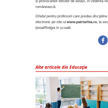
și provocărilor elevilor de astăzi, în vederea rea
românească.
Ghidul pentru profesorii care predau disciplina 
electronic pe site-ul
www.patriarhia.ro
, la se
țional/Religia în școală
.
Alte articole din Educaţie