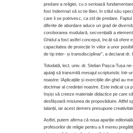
predare a religiei, cu o serioasă fundamentare b
fost îndemnat să scrie liber, în stilul său specif
care li se potrivesc, ca stil de predare. Faptul
diferite de abordare aduce un grad de diversitat
coroborarea modulară, secvențială a elementelo
Ghidul a fost astfel conceput, încât să ofere e
capacitatea de proiecție în viitor a unor posibi
de tip inter- și transdisciplinar”, a declarat dr
Totodată, lect. univ. dr. Stelian Pașca-Tușa ne-
ajutaţi să transmită mesajul scripturistic într-
noastre: îAplicațiile și exercițiile din ghid au 
doctrinar al credinței noastre. Este indicat ca p
înșiși să creeze materiale didactice pe care să l
desfășoară misiunea de propovăduire. Altfel sp
talanții, iar acest demers presupune creativitat
Astfel, putem afirma că noua apariție editorială 
profesorilor de religie pentru a fi mereu pregăti