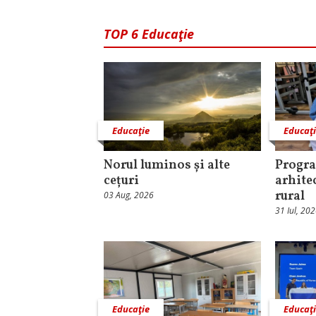
TOP 6 Educaţie
Educaţie
Educaţ
Norul luminos și alte
Progra
cețuri
arhite
rural
03 Aug, 2026
31 Iul, 20
Educaţie
Educaţ