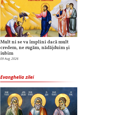
Mult ni se va împlini dacă mult
credem, ne rugăm, nădăjduim și
iubim
09 Aug, 2026
Evanghelia zilei