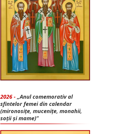
2026 -
„Anul comemorativ al
sfintelor femei din calendar
(mironosițe, mu­cenițe, monahii,
soții și mame)”