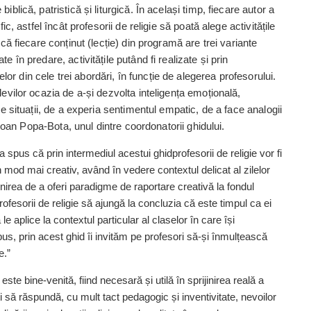
iblică, patristică și liturgică. În același timp, fiecare autor a
ic, astfel încât profesorii de religie să poată alege activitățile
 că fiecare conținut (lecție) din programă are trei variante
e în predare, activitățile putând fi realizate și prin
r din cele trei abordări, în funcție de alegerea profesorului.
levilor ocazia de a-și dezvolta inteligența emoțională,
le situații, de a experia sentimentul empatic, de a face analogii
. Ioan Popa-Bota, unul dintre coordonatorii ghidului.
a spus că prin intermediul acestui ghidprofesorii de religie vor fi
un mod mai creativ, având în vedere contextul delicat al zilelor
menirea de a oferi paradigme de raportare creativă la fondul
rofesorii de religie să ajungă la concluzia că este timpul ca ei
e aplice la contextul particular al claselor în care își
us, prin acest ghid îi invităm pe profesori să-și înmulțească
e.”
este bine-venită, fiind necesară și utilă în sprijinirea reală a
ți să răspundă, cu mult tact pedagogic și inventivitate, nevoilor