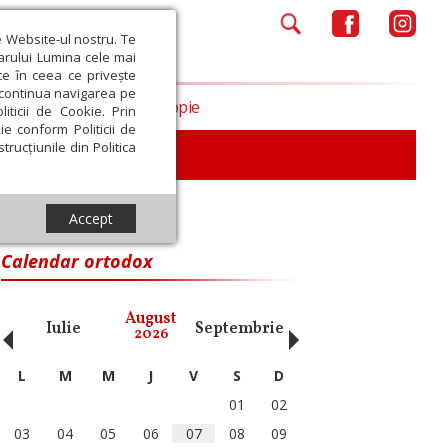
e Website-ul nostru. Te
iarului Lumina cele mai
ce în ceea ce privește
a continua navigarea pe
Opinii
Filantropie
iticii de Cookie. Prin
ie conform Politicii de
trucțiunile din Politica
iu
Accept
Calendar ortodox
‹
›
August
Iulie
Septembrie
Octombrie
Noiembri
2026
L
M
M
J
V
S
D
01
02
03
04
05
06
07
08
09