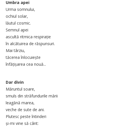
Umbra apei
Urma somnului,
ochiul solar,
lăutul cosmic.
Semnul apei
ascultă ritmica respirație
în alcătuirea de răspunsuri.
Mai târziu,
tăcerea înlocuiește
înfățișarea cea nouă...
Dar divin
Măruntul soare,
smuls din străfundurile mării
leagănă marea,
veche de sute de ani.
Plutesc peste întinderi
și-mi vine să cânt: