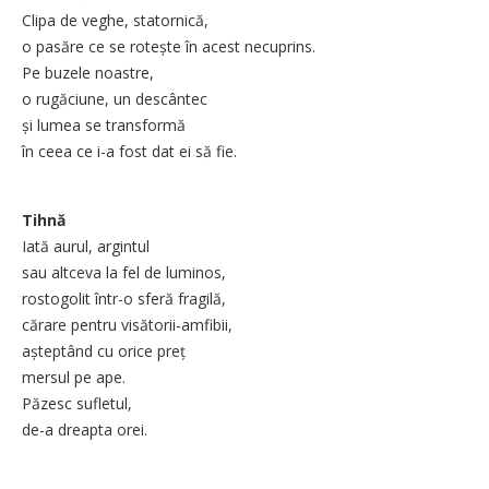
Clipa de veghe, statornică,
o pasăre ce se rotește în acest necuprins.
Pe buzele noastre,
o rugăciune, un descântec
și lumea se transformă
în ceea ce i-a fost dat ei să fie.
Tihnă
Iată aurul, argintul
sau altceva la fel de luminos,
rostogolit într-o sferă fragilă,
cărare pentru visătorii-amfibii,
așteptând cu orice preț
mersul pe ape.
Păzesc sufletul,
de-a dreapta orei.