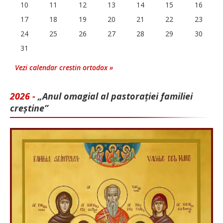
10
11
12
13
14
15
16
17
18
19
20
21
22
23
24
25
26
27
28
29
30
31
Vezi calendar crestin ortodox »
2026 -
„Anul omagial al pastorației familiei
creștine”