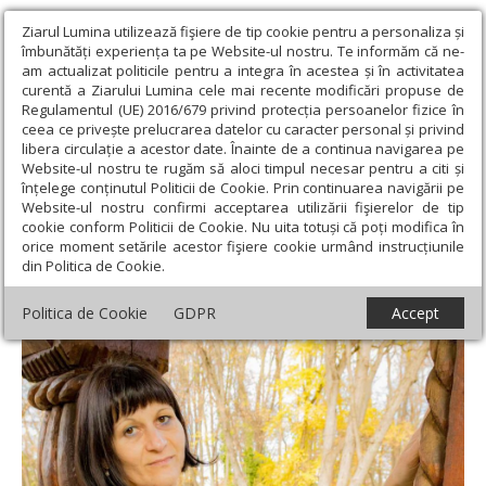
Ziarul Lumina utilizează fişiere de tip cookie pentru a personaliza și
îmbunătăți experiența ta pe Website-ul nostru. Te informăm că ne-
am actualizat politicile pentru a integra în acestea și în activitatea
curentă a Ziarului Lumina cele mai recente modificări propuse de
Regulamentul (UE) 2016/679 privind protecția persoanelor fizice în
ceea ce privește prelucrarea datelor cu caracter personal și privind
libera circulație a acestor date. Înainte de a continua navigarea pe
Website-ul nostru te rugăm să aloci timpul necesar pentru a citi și
Ziarul Lumina
›
Educaţie și Cultură
›
Lumina literară şi artistică
›
înțelege conținutul Politicii de Cookie. Prin continuarea navigării pe
POEZIE: Sarah DeJar
Website-ul nostru confirmi acceptarea utilizării fişierelor de tip
cookie conform Politicii de Cookie. Nu uita totuși că poți modifica în
POEZIE: Sarah DeJar
orice moment setările acestor fişiere cookie urmând instrucțiunile
din Politica de Cookie.
Politica de Cookie
GDPR
Accept