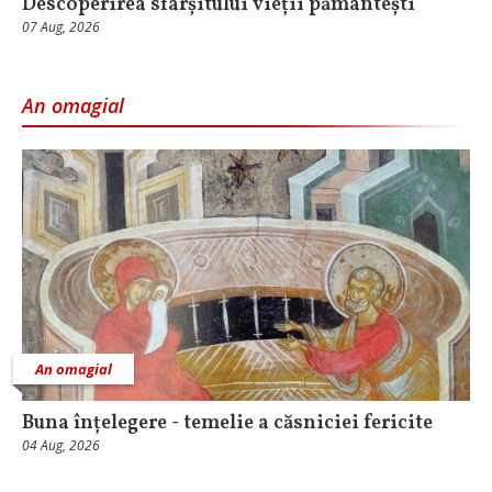
Descoperirea sfârșitului vieții pământești
07 Aug, 2026
An omagial
An omagial
Buna înțelegere - temelie a căsniciei fericite
04 Aug, 2026