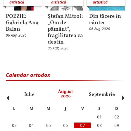
artistică
artistică
artistică
POEZIE:
Ștefan Mitroi:
Din tăcere în
Gabriela Ana
„Om de
cântec
Balan
pământ”,
06 Aug, 2026
fragilitatea ca
06 Aug, 2026
destin
06 Aug, 2026
Calendar ortodox
‹
›
August
Iulie
Septembrie
O
2026
L
M
M
J
V
S
D
01
02
03
04
05
06
07
08
09