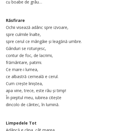
cu boabe de grâu…
Răsfirare
Ochii visează adânc spre izvoare,
spre culmile înalte,
spre cerul ce mângâie și leagănă umbre.
Gânduri se rotunjesc,
contur de foc, de lacrimi,
frământare, patimi.
Ce mare-i lumea,
ce albastră cerneală e cerul.
Cum crește liniștea,
apa vine, trece, este râu și timp!
În pieptul meu, iubirea citește
dincolo de cântec, în lumină.
Limpedele Tot
Adâncă e clipa, cât marea,