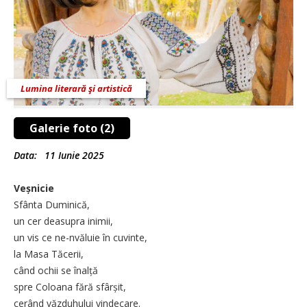
Lumina literară şi artistică
Galerie foto (2)
Data:
11 Iunie 2025
Veșnicie
Sfânta Duminică,
un cer deasupra inimii,
un vis ce ne-nvăluie în cuvinte,
la Masa Tăcerii,
când ochii se înalță
spre Coloana fără sfârșit,
cerând văzduhului vindecare.