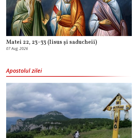
Matei 22, 23–33 (Iisus și saducheii)
07 Aug, 2026
Apostolul zilei