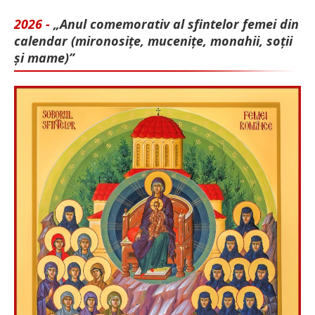
2026 -
„Anul comemorativ al sfintelor femei din
calendar (mironosițe, mu­cenițe, monahii, soții
și mame)”