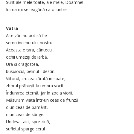
Sunt ale mele toate, ale mele, Doamne!
Inima mi se leagănă ca o luntre.
Vatra
Alte zări nu pot să fie
semn începutului nostru.
Aceasta e țara, cântecul,
ochii umeziți de iarbă.
Ura și dragostea,
busuiocul, pelinul - destin.
Viitorul, crucea cărată în spate,
zborul prăbușit la umbra vocii.
Îndurarea eternă, jar în zodia viorii.
Măsurăm viața într-un ceas de frunză,
c-un ceas de pământ,
c-un ceas de sânge.
Undeva, aici, spre ziuă,
sufletul sparge cerul