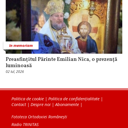
In memoriam
Preasfințitul Părinte Emilian Nica, o prezență
luminoasă
02 Iul, 2026
Politica de cookie
|
Politica de confidențialitate
|
Contact
|
Despre noi
|
Abonamente
|
Fototeca Ortodoxiei Românești
Radio TRINITAS