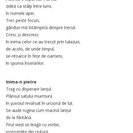
zidită ca stâlp între lumi,
în numele apei.
Trec peste focuri,
gânduri mă întâmpină dinspre trecut.
Cresc și descresc
în inima celor ce-au trecut prin talazuri,
de-acolo, de unde timpul,
se-ntoarce în fețe de oameni,
în spuma înserărilor.
Inima-n pietre
Trag cu disperare lanţul.
Plânsul satului murmură
în şuvoiul revărsat în urciorul de lut.
Se-aude rugina cum macină lanțul
de la fântână.
Firul vieții se leagă cu vorbe,
rostogolite din ciutură.