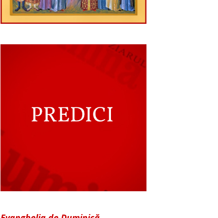
Evanghelia de Duminică