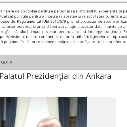
ză fişiere de tip cookie pentru a personaliza și îmbunătăți experiența ta p
alizat politicile pentru a integra în acestea și în activitatea curentă a Z
opuse de Regulamentul (UE) 2016/679 privind protecția persoanelor fizi
 caracter personal și privind libera circulație a acestor date. Înainte de 
eologie și spiritualitate
Educaţie și Cultură
Societate
rugăm să aloci timpul necesar pentru a citi și înțelege conținutul Pol
pe Website-ul nostru confirmi acceptarea utilizării fişierelor de tip cook
că poți modifica în orice moment setările acestor fişiere cookie urmând ins
ducaţie
Lumina literară şi artistică
Cultură
Interv
GDPR
esei
›
Patriarhul Ecumenic la Palatul Prezidenţial din Ankara de iftar
Palatul Prezidenţial din Ankara