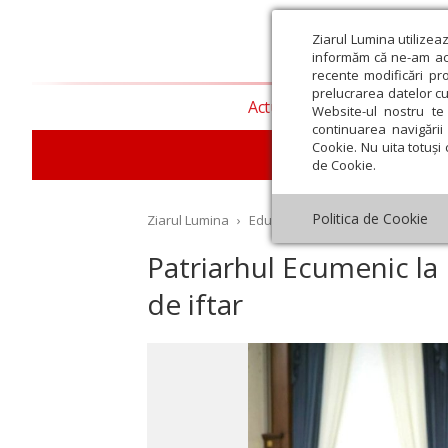
Ziarul Lumina utilizea
informăm că ne-am actu
recente modificări pr
prelucrarea datelor cu
Actualitate religioasă
T
Website-ul nostru te 
continuarea navigării 
Cookie. Nu uita totuși 
E
de Cookie.
Politica de Cookie
Ziarul Lumina
›
Educaţie și Cultură
›
Revista pr
Patriarhul Ecumenic la 
de iftar