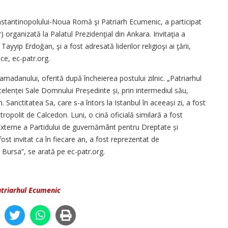
stantinopolului-Noua Romă şi Patriarh Ecumenic, a participat
ar) organizată la Palatul Prezidenţial din Ankara. Invitaţia a
ayyip Erdo­ğan, şi a fost adresată liderilor religioşi ai ţării,
ce, ec-patr.org.
Ramadanului, oferită după încheierea postului zilnic. „Patriarhul
lenței Sale Domnului Preșe­dinte și, prin intermediul său,
Sanctitatea Sa, care s-a întors la Istanbul în aceeași zi, a fost
itropolit de Calcedon. Luni, o cină oficială similară a fost
Externe a Partidului de guvernământ pentru Dreptate și
st invitat ca în fiecare an, a fost reprezentat de
e Bursa”, se arată pe ec-patr.org.
triarhul Ecumenic