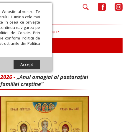
e Website-ul nostru. Te
iarului Lumina cele mai
ce în ceea ce privește
a continua navigarea pe
Opinii
Filantropie
iticii de Cookie. Prin
ie conform Politicii de
trucțiunile din Politica
iu
Accept
2026 -
„Anul omagial al pastorației
familiei creștine”