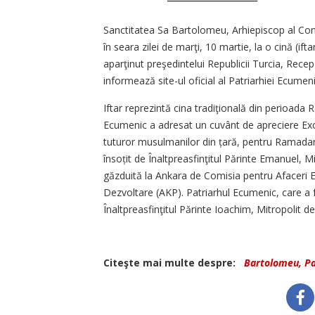
Sanctitatea Sa Bartolomeu, Arhiepiscop al Con
în seara zilei de marţi, 10 martie, la o cină (ift
aparţinut preşedintelui Republicii Turcia, Recep T
informează site-ul oficial al Patriarhiei Ecumeni
Iftar reprezintă cina tradiţională din perioada 
Ecumenic a adresat un cuvânt de apreciere Exce
tuturor musulmanilor din țară, pentru Ramadan. 
însoțit de Înalt­preasfinţitul Părinte Emanuel, M
găzduită la Ankara de Comisia pentru Afaceri 
Dezvoltare (AKP). Patriarhul Ecumenic, care a fo
Înaltpreasfinţitul Părinte Ioachim, Mitropolit d
Citeşte mai multe despre:
Bartolomeu, Pa