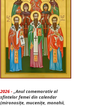
2026 -
„Anul comemorativ al
sfintelor femei din calendar
(mironosițe, mu­cenițe, monahii,