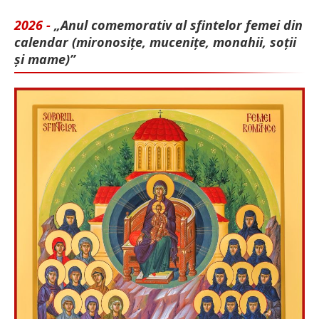
2026 -
„Anul comemorativ al sfintelor femei din
calendar (mironosițe, mu­cenițe, monahii, soții
și mame)”