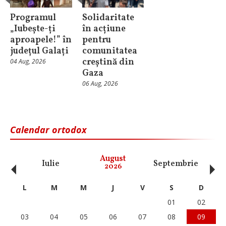
Programul
Solidaritate
„Iubește-ți
în acțiune
aproapele!” în
pentru
județul Galați
comunitatea
creștină din
04 Aug, 2026
Gaza
06 Aug, 2026
Calendar ortodox
‹
›
August
Iulie
Septembrie
O
2026
L
M
M
J
V
S
D
01
02
03
04
05
06
07
08
09