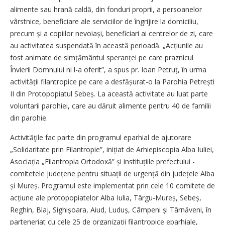
alimente sau hrană caldă, din fonduri proprii, a persoanelor
vârstnice, beneficiare ale serviciilor de îngrijire la domiciliu,
precum și a copiilor nevoiași, beneficiari ai centrelor de zi, care
au activitatea suspendată în această perioadă. „Acțiu­nile au
fost animate de simțămân­tul speranței pe care praznicul
Învierii Domnului ni l-a oferit”, a spus pr. Ioan Petruț, în urma
activității filantropice pe care a desfășurat-o la Parohia Petrești
II din Protopopiatul Sebeș. La această activitate au luat parte
voluntarii parohiei, care au dăruit alimente pentru 40 de familii
din parohie.
Activităţile fac parte din programul eparhial de ajutorare
„Solidaritate prin Filantropie”, inițiat de Arhiepiscopia Alba Iuliei,
Aso­ciația „Filantropia Ortodoxă” și instituțiile prefectului -
comitetele județene pentru situații de urgență din județele Alba
și Mureș. Programul este implementat prin cele 10 comitete de
acțiune ale protopopiatelor Alba Iulia, Târgu-Mureș, Sebeș,
Reghin, Blaj, Sighi­șoa­ra, Aiud, Luduș, Câmpeni și Târ­năveni, în
parteneriat cu cele 25 de organizații filantropice eparhiale,