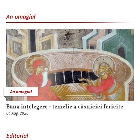
An omagial
An omagial
Buna înțelegere - temelie a căsniciei fericite
04 Aug, 2026
Editorial