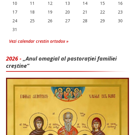
10
11
12
13
14
15
16
17
18
19
20
21
22
23
24
25
26
27
28
29
30
31
Vezi calendar crestin ortodox »
2026 -
„Anul omagial al pastorației familiei
creștine”