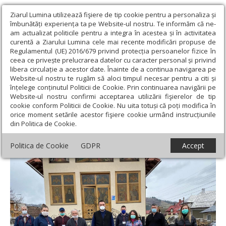
Ziarul Lumina utilizează fişiere de tip cookie pentru a personaliza și
îmbunătăți experiența ta pe Website-ul nostru. Te informăm că ne-
am actualizat politicile pentru a integra în acestea și în activitatea
curentă a Ziarului Lumina cele mai recente modificări propuse de
Regulamentul (UE) 2016/679 privind protecția persoanelor fizice în
ceea ce privește prelucrarea datelor cu caracter personal și privind
libera circulație a acestor date. Înainte de a continua navigarea pe
Website-ul nostru te rugăm să aloci timpul necesar pentru a citi și
Ziarul Lumina
›
Filantropie
›
Ajutoare pentru 1.290 de persoane
înțelege conținutul Politicii de Cookie. Prin continuarea navigării pe
în Arhiepiscopia Alba Iuliei, în Săptămâna Luminată
Website-ul nostru confirmi acceptarea utilizării fişierelor de tip
cookie conform Politicii de Cookie. Nu uita totuși că poți modifica în
Ajutoare pentru 1.290 de persoane în
orice moment setările acestor fişiere cookie urmând instrucțiunile
din Politica de Cookie.
Arhiepiscopia Alba Iuliei, în Săptămâna
Luminată
Politica de Cookie
GDPR
Accept