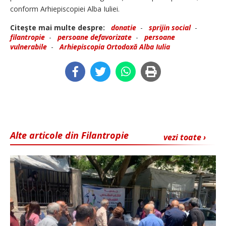
conform Arhiepiscopiei Alba Iuliei.
Citeşte mai multe despre:
donatie
-
sprijin social
-
filantropie
-
persoane defavorizate
-
persoane
vulnerabile
-
Arhiepiscopia Ortodoxă Alba Iulia
Alte articole din Filantropie
vezi toate ›