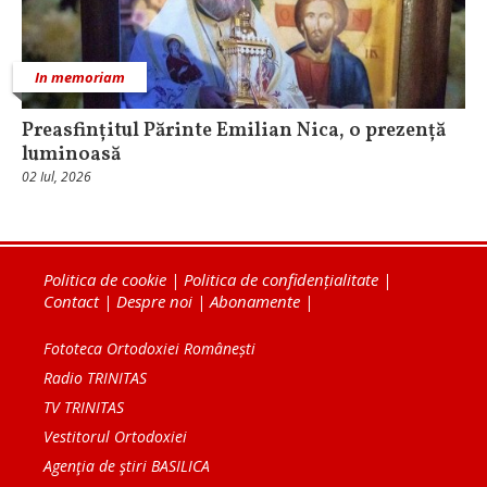
In memoriam
Preasfințitul Părinte Emilian Nica, o prezență
luminoasă
02 Iul, 2026
Politica de cookie
|
Politica de confidențialitate
|
Contact
|
Despre noi
|
Abonamente
|
Fototeca Ortodoxiei Românești
Radio TRINITAS
TV TRINITAS
Vestitorul Ortodoxiei
Agenţia de ştiri BASILICA