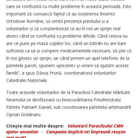
care se confruntă cu multe probleme în această perioadă. Este
important să cunoască faptul că au susținerea Bisericii
Ortodoxe Române, să simtă pre­zența preotului și a
voluntarilor și să conștientizeze că au în noi un sprijin real
atunci când se confruntă cu probleme dificile. Când cineva nu
are ce pune pe masă copiilor lor, când un bătrân nu are bani
suficienți ca să-și cumpere medicamentele necesare, să știe că
în noi găsesc un sprijin, iar când primim un apel telefonic de la
părintele paroh, spunem «prezent» și venim să ajutăm aceste
familii”, a spus Dănuț Prună, coordonatorul voluntarilor
Catedralei Naționale.
Toate acțiunile voluntarilor de la Paraclisul Catedralei Mântuirii
Neamului se desfășoară cu binecuvântarea Preafericitului
Părinte Patriarh Daniel, sub coordonarea părintelui arhimandrit
Ciprian Grădinaru.
Citeşte mai multe despre:
Voluntarii Paraclisului CMN
-
ajutor umanitar
-
Campania Implică-te! Împreună reușim
mai mult!