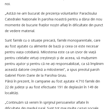
noi.
„Astăzi ne-am bucurat de pre­zența voluntarilor Paraclisului
Catedralei Naționale în parohia noastră pentru a dărui din nou
momente de bucurie fraților noștri aflați în dificultate din punct
de vedere material.
Sunt familii cu o situație precară, familii monoparentale, care
au fost ajutate cu alimente de bază și ceea ce este necesar
pentru viața cotidiană. Milostenia este ca un izvor de viață
pentru celelalte virtuți creștinești și de aceea, vă mulțumim
pentru ajutor și pentru că ne-ați responsabilizat, ca să împlinim
această datorie creștină a milosteniei”, a spus preotul paroh
Gabriel Florin Darie de la Parohia Gruiu.
Până în prezent, în campanie au fost ajutate 4.710 familii din
22 de județe și au fost efectuate 191 de deplasări în 149 de
localități.
„Continuăm să venim în sprijinul persoanelor aflate în
dificultate din mediul rural. Sunt tot mai multe cazuri sociale