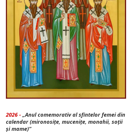
2026 -
„Anul comemorativ al sfintelor femei din
calendar (mironosițe, mu­cenițe, monahii, soții
și mame)”