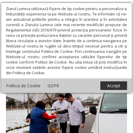
Ziarul Lumina utilizează fişiere de tip cookie pentru a personaliza și
îmbunătăți experiența ta pe Website-ul nostru. Te informăm că ne-
am actualizat politicile pentru a integra în acestea și în activitatea
curentă a Ziarului Lumina cele mai recente modificări propuse de
Regulamentul (UE) 2016/679 privind protecția persoanelor fizice în
ceea ce privește prelucrarea datelor cu caracter personal și privind
libera circulație a acestor date. Înainte de a continua navigarea pe
Website-ul nostru te rugăm să aloci timpul necesar pentru a citi și
Ziarul Lumina
›
Filantropie
›
Alimente de bază pentru 24 de
înțelege conținutul Politicii de Cookie. Prin continuarea navigării pe
familii din Ilfov de la voluntari bucureșteni
Website-ul nostru confirmi acceptarea utilizării fişierelor de tip
cookie conform Politicii de Cookie. Nu uita totuși că poți modifica în
Alimente de bază pentru 24 de familii din
orice moment setările acestor fişiere cookie urmând instrucțiunile
din Politica de Cookie.
Ilfov de la voluntari bucureșteni
Politica de Cookie
GDPR
Accept