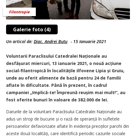
Filantropie
Galerie foto (4)
Un articol de:
Diac. Andrei Butu
-
15 Ianuarie 2021
Voluntarii Paraclisului Catedralei Naționale au
desfășurat miercuri, 13 ianuarie 2021, o nouă acțiune
social-filantropică în localitățile ilfovene Lipia și Gruiu,
unde au oferit alimente de bază pentru 24 de familii
aflate în dificultate. Până în prezent, în cadrul
campaniei „Implică-te! Împreună reu­șim mai mult!”, au
fost oferite bunuri în valoare de 382.000 de lei.
Darurile de la voluntarii ­Paraclisului Catedralei Naționale au
adus un strop de bucurie și o rază de speranță în sufletele
persoanelor defavorizate aflate în evidența preoților parohi din
aceste două localități, care identifică periodic cazurile sociale