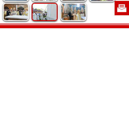
Politica de cookie
|
Politica de confidențialitate
|
Contact
|
Despre noi
|
Abonamente
|
Fototeca Ortodoxiei Românești
Radio TRINITAS
TV TRINITAS
Vestitorul Ortodoxiei
Agenţia de ştiri BASILICA
Patriarhia Română
Catedrala Mântuirii Neamului
BASILICA Travel
Serviciul de Colportaj Bisericesc
Atelierele Patriarhiei