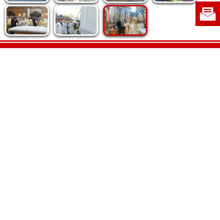
Politica de cookie
|
Politica de confidențialitate
|
Contact
|
Despre noi
|
Abonamente
|
Fototeca Ortodoxiei Românești
Radio TRINITAS
TV TRINITAS
Vestitorul Ortodoxiei
Agenţia de ştiri BASILICA
Patriarhia Română
Catedrala Mântuirii Neamului
BASILICA Travel
Serviciul de Colportaj Bisericesc
Atelierele Patriarhiei