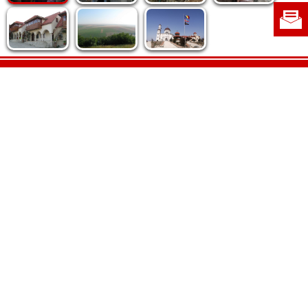
Politica de cookie
|
Politica de confidențialitate
|
Contact
|
Despre noi
|
Abonamente
|
Fototeca Ortodoxiei Românești
Radio TRINITAS
TV TRINITAS
Vestitorul Ortodoxiei
Agenţia de ştiri BASILICA
Patriarhia Română
Catedrala Mântuirii Neamului
BASILICA Travel
Serviciul de Colportaj Bisericesc
Atelierele Patriarhiei