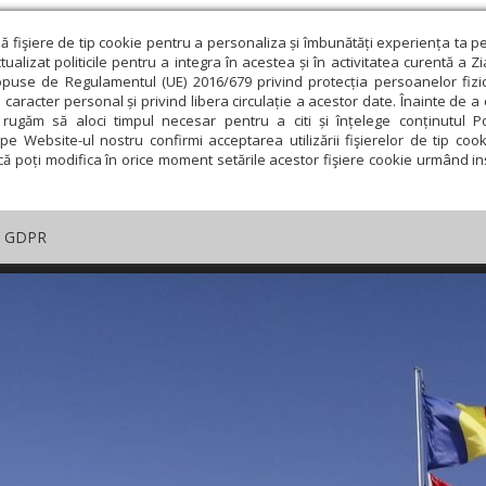
ză fişiere de tip cookie pentru a personaliza și îmbunătăți experiența ta p
alizat politicile pentru a integra în acestea și în activitatea curentă a Z
opuse de Regulamentul (UE) 2016/679 privind protecția persoanelor fizi
 caracter personal și privind libera circulație a acestor date. Înainte de 
rugăm să aloci timpul necesar pentru a citi și înțelege conținutul Pol
pe Website-ul nostru confirmi acceptarea utilizării fişierelor de tip cook
că poți modifica în orice moment setările acestor fişiere cookie urmând ins
GDPR