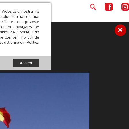
e Website-ul nostru. Te
iarului Lumina cele mai
ce în ceea ce privește
a continua navigarea pe
×
iticii de Cookie. Prin
ie conform Politicii de
trucțiunile din Politica
Accept