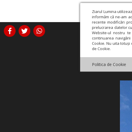
Ziarul Lumina utilizea
informăm că ne-am actu
recente modificări pr
prelucrarea datelor cu
Website-ul nostru te 
continuarea navigării 
Cookie. Nu uita totuși 
de Cookie.
Politica de Cookie