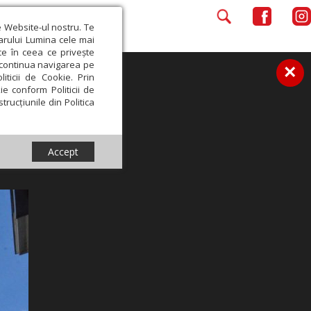
e Website-ul nostru. Te
iarului Lumina cele mai
ce în ceea ce privește
a continua navigarea pe
×
iticii de Cookie. Prin
ie conform Politicii de
trucțiunile din Politica
Accept