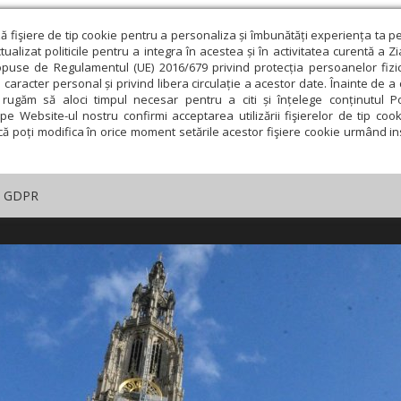
ză fişiere de tip cookie pentru a personaliza și îmbunătăți experiența ta p
alizat politicile pentru a integra în acestea și în activitatea curentă a Z
opuse de Regulamentul (UE) 2016/679 privind protecția persoanelor fizi
 caracter personal și privind libera circulație a acestor date. Înainte de 
rugăm să aloci timpul necesar pentru a citi și înțelege conținutul Pol
pe Website-ul nostru confirmi acceptarea utilizării fişierelor de tip cook
că poți modifica în orice moment setările acestor fişiere cookie urmând ins
GDPR