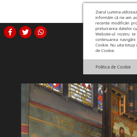
Ziarul Lumina utilizea
informăm că ne-am actu
recente modificări pr
prelucrarea datelor cu
Website-ul nostru te 
continuarea navigării 
Cookie. Nu uita totuși 
de Cookie.
Politica de Cookie