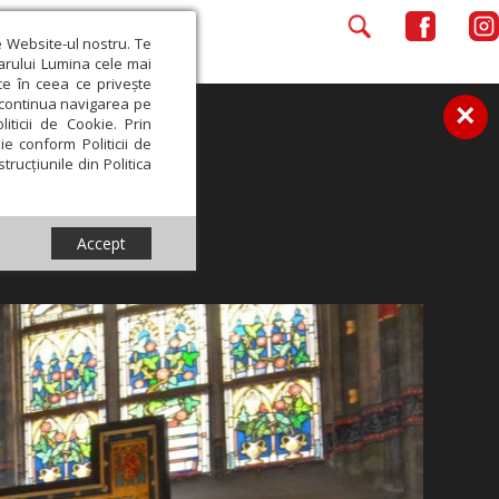
e Website-ul nostru. Te
iarului Lumina cele mai
ce în ceea ce privește
a continua navigarea pe
×
iticii de Cookie. Prin
ie conform Politicii de
trucțiunile din Politica
Accept