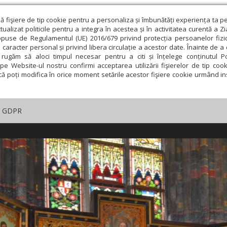
ză fişiere de tip cookie pentru a personaliza și îmbunătăți experiența ta p
alizat politicile pentru a integra în acestea și în activitatea curentă a Z
opuse de Regulamentul (UE) 2016/679 privind protecția persoanelor fizi
 caracter personal și privind libera circulație a acestor date. Înainte de 
rugăm să aloci timpul necesar pentru a citi și înțelege conținutul Pol
pe Website-ul nostru confirmi acceptarea utilizării fişierelor de tip cook
că poți modifica în orice moment setările acestor fişiere cookie urmând ins
GDPR