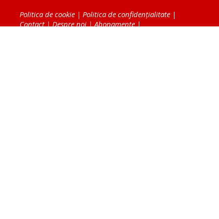
Politica de cookie
|
Politica de confidențialitate
|
Contact
|
Despre noi
|
Abonamente
|
Fototeca Ortodoxiei Românești
Radio TRINITAS
TV TRINITAS
Vestitorul Ortodoxiei
Agenţia de ştiri BASILICA
Patriarhia Română
Catedrala Mântuirii Neamului
BASILICA Travel
Serviciul de Colportaj Bisericesc
Atelierele Patriarhiei
Tipografia Cărţilor Bisericeşti
Conținutul și design-ul site-ului, toate informaţiile
publicate pe site de Ziarul Lumina sunt protejate de