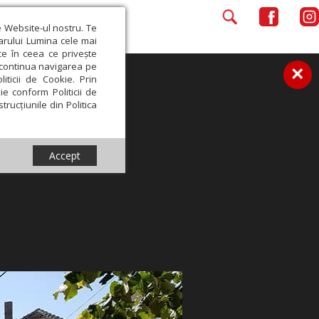
e Website-ul nostru. Te
iarului Lumina cele mai
ce în ceea ce privește
a continua navigarea pe
×
iticii de Cookie. Prin
ie conform Politicii de
trucțiunile din Politica
Accept