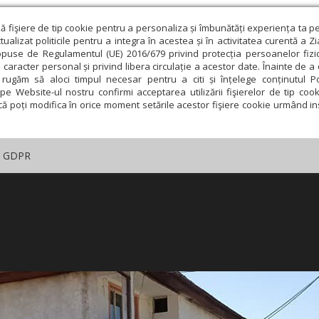
ză fişiere de tip cookie pentru a personaliza și îmbunătăți experiența ta p
alizat politicile pentru a integra în acestea și în activitatea curentă a Z
opuse de Regulamentul (UE) 2016/679 privind protecția persoanelor fizi
 caracter personal și privind libera circulație a acestor date. Înainte de 
rugăm să aloci timpul necesar pentru a citi și înțelege conținutul Pol
pe Website-ul nostru confirmi acceptarea utilizării fişierelor de tip cook
că poți modifica în orice moment setările acestor fişiere cookie urmând ins
GDPR