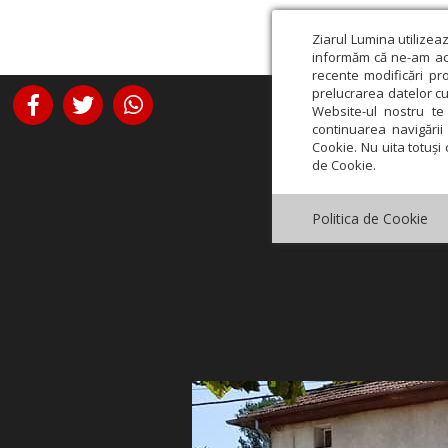
Ziarul Lumina utilizea
informăm că ne-am actu
recente modificări pr
prelucrarea datelor cu
Website-ul nostru te 
continuarea navigării 
Cookie. Nu uita totuși 
de Cookie.
Politica de Cookie