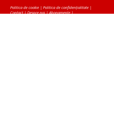
Politica de cookie
|
Politica de confidențialitate
|
Contact
|
Despre noi
|
Abonamente
|
Fototeca Ortodoxiei Românești
Radio TRINITAS
TV TRINITAS
Vestitorul Ortodoxiei
Agenţia de ştiri BASILICA
Patriarhia Română
Catedrala Mântuirii Neamului
BASILICA Travel
Serviciul de Colportaj Bisericesc
Atelierele Patriarhiei
Tipografia Cărţilor Bisericeşti
Conținutul și design-ul site-ului, toate informaţiile
publicate pe site de Ziarul Lumina sunt protejate de