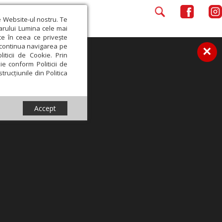
e Website-ul nostru. Te
iarului Lumina cele mai
ce în ceea ce privește
a continua navigarea pe
×
iticii de Cookie. Prin
ie conform Politicii de
trucțiunile din Politica
Accept