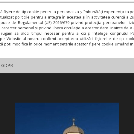
ză fişiere de tip cookie pentru a personaliza și îmbunătăți experiența ta p
alizat politicile pentru a integra în acestea și în activitatea curentă a Z
opuse de Regulamentul (UE) 2016/679 privind protecția persoanelor fizi
 caracter personal și privind libera circulație a acestor date. Înainte de 
rugăm să aloci timpul necesar pentru a citi și înțelege conținutul Pol
pe Website-ul nostru confirmi acceptarea utilizării fişierelor de tip cook
că poți modifica în orice moment setările acestor fişiere cookie urmând ins
GDPR