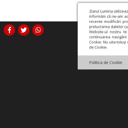
Ziarul Lumina utilizea
informăm că ne-am actu
recente modificări pr
prelucrarea datelor cu
Website-ul nostru te 
continuarea navigării 
Cookie. Nu uita totuși 
de Cookie.
Politica de Cookie