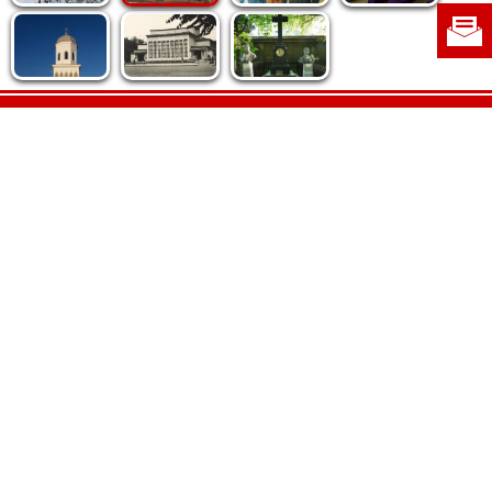
Politica de cookie
|
Politica de confidențialitate
|
Contact
|
Despre noi
|
Abonamente
|
Fototeca Ortodoxiei Românești
Radio TRINITAS
TV TRINITAS
Vestitorul Ortodoxiei
Agenţia de ştiri BASILICA
Patriarhia Română
Catedrala Mântuirii Neamului
BASILICA Travel
Serviciul de Colportaj Bisericesc
Atelierele Patriarhiei