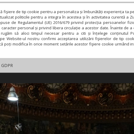
ză fişiere de tip cookie pentru a personaliza și îmbunătăți experiența ta p
alizat politicile pentru a integra în acestea și în activitatea curentă a Z
opuse de Regulamentul (UE) 2016/679 privind protecția persoanelor fizi
 caracter personal și privind libera circulație a acestor date. Înainte de 
rugăm să aloci timpul necesar pentru a citi și înțelege conținutul Pol
pe Website-ul nostru confirmi acceptarea utilizării fişierelor de tip cook
că poți modifica în orice moment setările acestor fişiere cookie urmând ins
GDPR