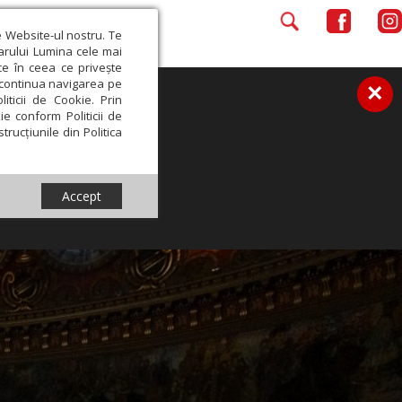
e Website-ul nostru. Te
iarului Lumina cele mai
ce în ceea ce privește
a continua navigarea pe
×
iticii de Cookie. Prin
ie conform Politicii de
trucțiunile din Politica
Accept