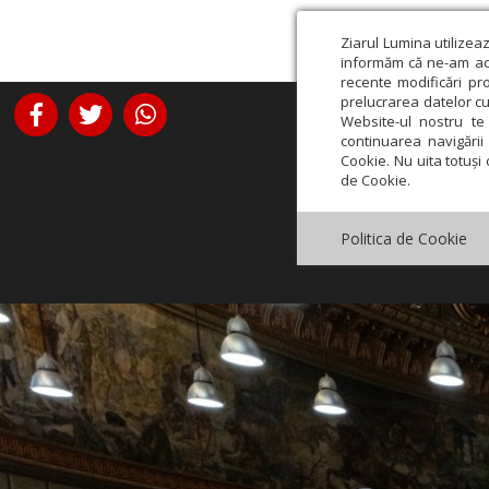
Ziarul Lumina utilizea
informăm că ne-am actu
recente modificări pr
prelucrarea datelor cu
Website-ul nostru te 
continuarea navigării 
Cookie. Nu uita totuși 
de Cookie.
Politica de Cookie