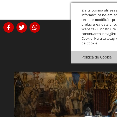
Ziarul Lumina utilizea
informăm că ne-am actu
recente modificări pr
prelucrarea datelor cu
Website-ul nostru te 
continuarea navigării 
Cookie. Nu uita totuși 
de Cookie.
Politica de Cookie