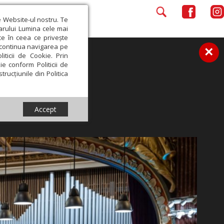
e Website-ul nostru. Te
iarului Lumina cele mai
ce în ceea ce privește
a continua navigarea pe
×
iticii de Cookie. Prin
ie conform Politicii de
trucțiunile din Politica
Accept