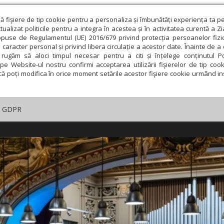
ză fişiere de tip cookie pentru a personaliza și îmbunătăți experiența ta p
alizat politicile pentru a integra în acestea și în activitatea curentă a Z
opuse de Regulamentul (UE) 2016/679 privind protecția persoanelor fizi
 caracter personal și privind libera circulație a acestor date. Înainte de 
rugăm să aloci timpul necesar pentru a citi și înțelege conținutul Pol
pe Website-ul nostru confirmi acceptarea utilizării fişierelor de tip cook
că poți modifica în orice moment setările acestor fişiere cookie urmând ins
GDPR