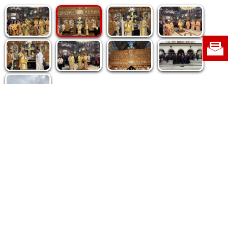
Politica de cookie
|
Politica de confidențialitate
|
Contact
|
Despre noi
|
Abonamente
|
Fototeca Ortodoxiei Românești
Radio TRINITAS
TV TRINITAS
Vestitorul Ortodoxiei
Agenţia de ştiri BASILICA