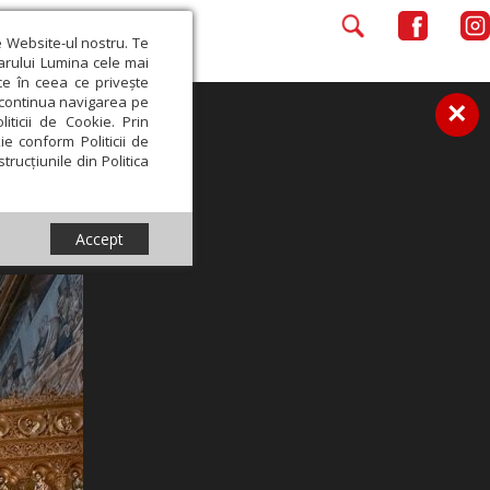
e Website-ul nostru. Te
iarului Lumina cele mai
ce în ceea ce privește
a continua navigarea pe
×
iticii de Cookie. Prin
ie conform Politicii de
trucțiunile din Politica
Accept