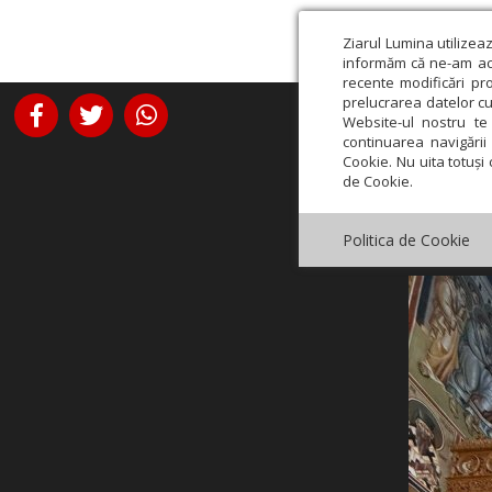
Ziarul Lumina utilizea
informăm că ne-am actu
recente modificări pr
prelucrarea datelor cu
Website-ul nostru te 
continuarea navigării 
Cookie. Nu uita totuși 
de Cookie.
Politica de Cookie