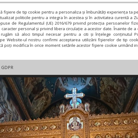
ză fişiere de tip cookie pentru a personaliza și îmbunătăți experiența ta p
alizat politicile pentru a integra în acestea și în activitatea curentă a Z
opuse de Regulamentul (UE) 2016/679 privind protecția persoanelor fizi
 caracter personal și privind libera circulație a acestor date. Înainte de 
rugăm să aloci timpul necesar pentru a citi și înțelege conținutul Pol
pe Website-ul nostru confirmi acceptarea utilizării fişierelor de tip cook
că poți modifica în orice moment setările acestor fişiere cookie urmând ins
GDPR