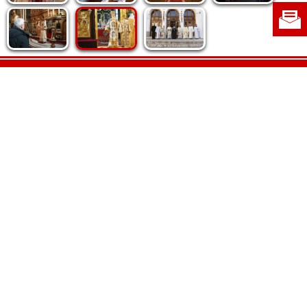
Politica de cookie
|
Politica de confidențialitate
|
Contact
|
Despre noi
|
Abonamente
|
Fototeca Ortodoxiei Românești
Radio TRINITAS
TV TRINITAS
Vestitorul Ortodoxiei
Agenţia de ştiri BASILICA
Patriarhia Română
Catedrala Mântuirii Neamului
BASILICA Travel
Serviciul de Colportaj Bisericesc
Atelierele Patriarhiei