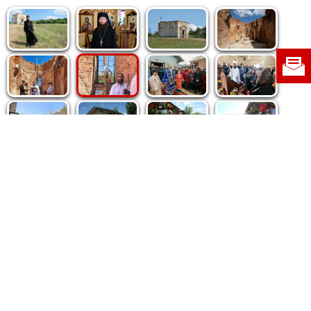
Politica de cookie
|
Politica de confidențialitate
|
Contact
|
Despre noi
|
Abonamente
|
Fototeca Ortodoxiei Românești
Radio TRINITAS
TV TRINITAS
Vestitorul Ortodoxiei
Agenţia de ştiri BASILICA