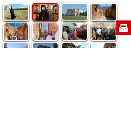
Politica de cookie
|
Politica de confidențialitate
|
Contact
|
Despre noi
|
Abonamente
|
Fototeca Ortodoxiei Românești
Radio TRINITAS
TV TRINITAS
Vestitorul Ortodoxiei
Agenţia de ştiri BASILICA