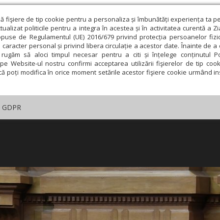
ză fişiere de tip cookie pentru a personaliza și îmbunătăți experiența ta p
alizat politicile pentru a integra în acestea și în activitatea curentă a Z
opuse de Regulamentul (UE) 2016/679 privind protecția persoanelor fizi
 caracter personal și privind libera circulație a acestor date. Înainte de 
rugăm să aloci timpul necesar pentru a citi și înțelege conținutul Pol
pe Website-ul nostru confirmi acceptarea utilizării fişierelor de tip cook
că poți modifica în orice moment setările acestor fişiere cookie urmând ins
GDPR