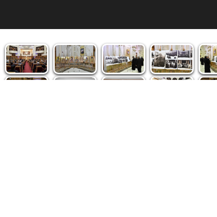
Politica de cookie
|
Politica de confidențialitate
|
Contact
|
De
Fototeca Ortodoxiei Românești
Agenţia de şt