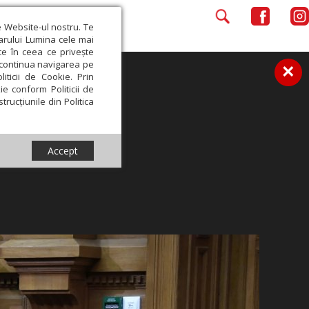
e Website-ul nostru. Te
iarului Lumina cele mai
ce în ceea ce privește
a continua navigarea pe
×
iticii de Cookie. Prin
ie conform Politicii de
trucțiunile din Politica
Accept