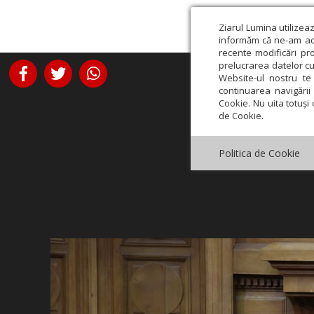
Ziarul Lumina utilizea
informăm că ne-am actu
recente modificări pr
prelucrarea datelor cu
Website-ul nostru te 
continuarea navigării 
Cookie. Nu uita totuși 
de Cookie.
Politica de Cookie