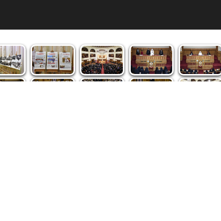
spre noi
|
Abonamente
|
iri BASILICA
BASILICA Travel