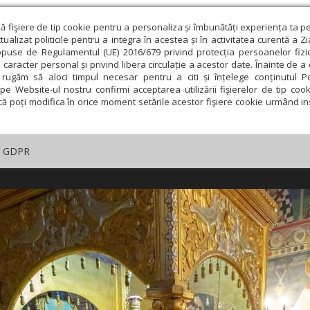
ză fişiere de tip cookie pentru a personaliza și îmbunătăți experiența ta p
alizat politicile pentru a integra în acestea și în activitatea curentă a Z
opuse de Regulamentul (UE) 2016/679 privind protecția persoanelor fizi
 caracter personal și privind libera circulație a acestor date. Înainte de 
rugăm să aloci timpul necesar pentru a citi și înțelege conținutul Pol
pe Website-ul nostru confirmi acceptarea utilizării fişierelor de tip cook
că poți modifica în orice moment setările acestor fişiere cookie urmând ins
GDPR