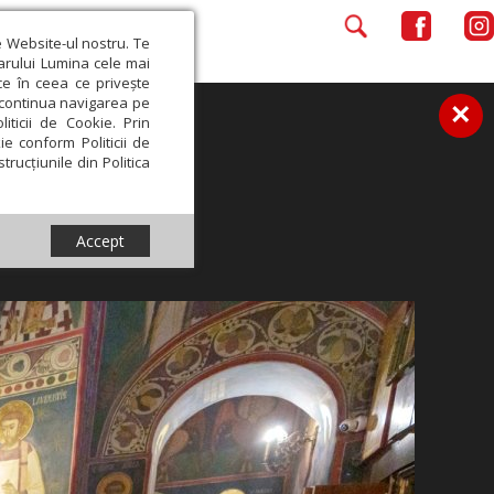
e Website-ul nostru. Te
iarului Lumina cele mai
ce în ceea ce privește
a continua navigarea pe
×
iticii de Cookie. Prin
ie conform Politicii de
trucțiunile din Politica
Accept