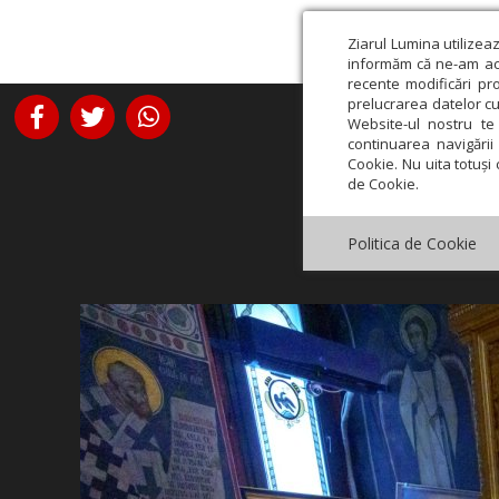
Ziarul Lumina utilizea
informăm că ne-am actu
recente modificări pr
prelucrarea datelor cu
Website-ul nostru te 
continuarea navigării 
Cookie. Nu uita totuși 
de Cookie.
Politica de Cookie